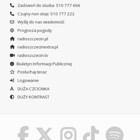
Zadzwoń do studia: 510 777 666
Czujny non stop: 510 777 222
Wyślij do nas wiadomość
Prognoza pogody
radioszczecin.pl
radioszczecinextra.pl
radioszczecin.tv
Biuletyn Informacji Publicznej
Posłuchaj teraz
Logowanie
DUŻA CZCIONKA
DUŻY KONTRAST