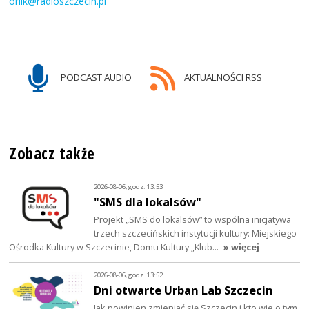
orlik@radioszczecin.pl
PODCAST AUDIO
AKTUALNOŚCI RSS
Zobacz także
2026-08-06, godz. 13:53
"SMS dla lokalsów"
Projekt „SMS do lokalsów” to wspólna inicjatywa
trzech szczecińskich instytucji kultury: Miejskiego
Ośrodka Kultury w Szczecinie, Domu Kultury „Klub…
» więcej
2026-08-06, godz. 13:52
Dni otwarte Urban Lab Szczecin
Jak powinien zmieniać się Szczecin i kto wie o tym