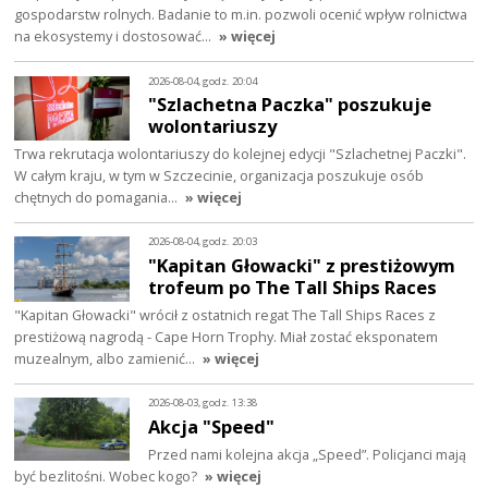
gospodarstw rolnych. Badanie to m.in. pozwoli ocenić wpływ rolnictwa
na ekosystemy i dostosować…
» więcej
2026-08-04, godz. 20:04
"Szlachetna Paczka" poszukuje
wolontariuszy
Trwa rekrutacja wolontariuszy do kolejnej edycji "Szlachetnej Paczki".
W całym kraju, w tym w Szczecinie, organizacja poszukuje osób
chętnych do pomagania…
» więcej
2026-08-04, godz. 20:03
"Kapitan Głowacki" z prestiżowym
trofeum po The Tall Ships Races
"Kapitan Głowacki" wrócił z ostatnich regat The Tall Ships Races z
prestiżową nagrodą - Cape Horn Trophy. Miał zostać eksponatem
muzealnym, albo zamienić…
» więcej
2026-08-03, godz. 13:38
Akcja "Speed"
Przed nami kolejna akcja „Speed”. Policjanci mają
być bezlitośni. Wobec kogo?
» więcej