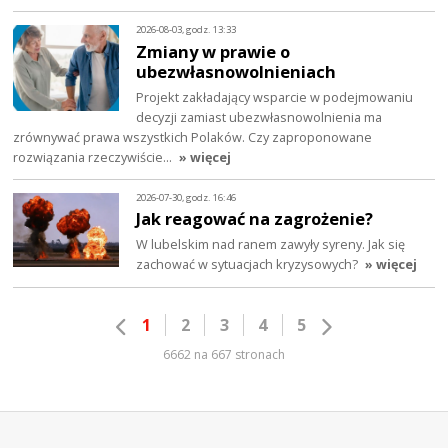
2026-08-03, godz. 13:33
Zmiany w prawie o
ubezwłasnowolnieniach
Projekt zakładający wsparcie w podejmowaniu
decyzji zamiast ubezwłasnowolnienia ma
zrównywać prawa wszystkich Polaków. Czy zaproponowane
rozwiązania rzeczywiście…
» więcej
2026-07-30, godz. 16:46
Jak reagować na zagrożenie?
W lubelskim nad ranem zawyły syreny. Jak się
zachować w sytuacjach kryzysowych?
» więcej
1
2
3
4
5
6662 na 667 stronach