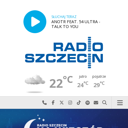
SŁUCHAJ TERAZ
ANOTR FEAT. 54 ULTRA -
TALK TO YOU
°C
jutro
pojutrze
22
°C
°C
24
29
Najlepiej po prostu do nas zadzwoń
Odwiedź nas na Facebook-u
Odwiedź nas na X
Odwiedź nas na Instagram-ie
Odwiedź nas na TikTok-u
Szukaj nas na Spotify
Wyślij do nas w
Szukaj