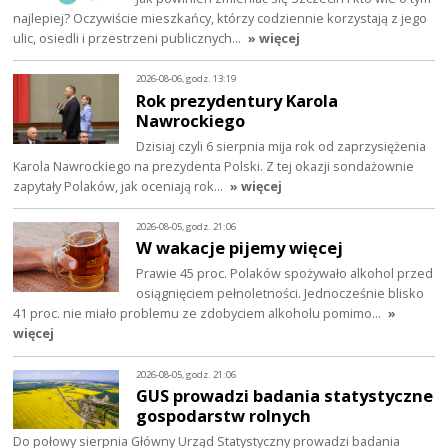
najlepiej? Oczywiście mieszkańcy, którzy codziennie korzystają z jego
ulic, osiedli i przestrzeni publicznych…
» więcej
2026-08-06, godz. 13:19
Rok prezydentury Karola
Nawrockiego
Dzisiaj czyli 6 sierpnia mija rok od zaprzysiężenia
Karola Nawrockiego na prezydenta Polski. Z tej okazji sondażownie
zapytały Polaków, jak oceniają rok…
» więcej
2026-08-05, godz. 21:06
W wakacje pijemy więcej
Prawie 45 proc. Polaków spożywało alkohol przed
osiągnięciem pełnoletności. Jednocześnie blisko
41 proc. nie miało problemu ze zdobyciem alkoholu pomimo…
»
więcej
2026-08-05, godz. 21:06
GUS prowadzi badania statystyczne
gospodarstw rolnych
Do połowy sierpnia Główny Urząd Statystyczny prowadzi badania