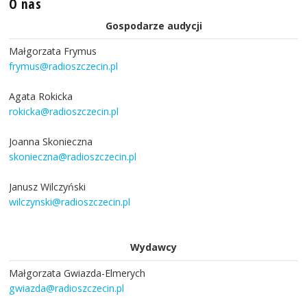
O nas
Gospodarze audycji
Małgorzata Frymus
frymus@radioszczecin.pl
Agata Rokicka
rokicka@radioszczecin.pl
Joanna Skonieczna
skonieczna@radioszczecin.pl
Janusz Wilczyński
wilczynski@radioszczecin.pl
Wydawcy
Małgorzata Gwiazda-Elmerych
gwiazda@radioszczecin.pl