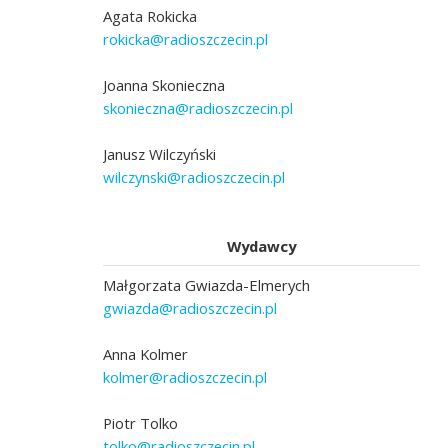
Agata Rokicka
rokicka@radioszczecin.pl
Joanna Skonieczna
skonieczna@radioszczecin.pl
Janusz Wilczyński
wilczynski@radioszczecin.pl
Wydawcy
Małgorzata Gwiazda-Elmerych
gwiazda@radioszczecin.pl
Anna Kolmer
kolmer@radioszczecin.pl
Piotr Tolko
tolko@radioszczecin.pl