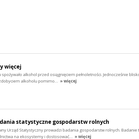
y więcej
 spożywało alkohol przed osiągnięciem pełnoletności. Jednocześnie blisko
e zdobyciem alkoholu pomimo…
» więcej
dania statystyczne gospodarstw rolnych
wny Urząd Statystyczny prowadzi badania gospodarstw rolnych. Badanie t
olnictwa na ekosystemy i dostosować…
» więcej