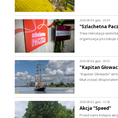
2026-08-04, godz. 20:04
"Szlachetna Pac
Trwa rekrutacja wolontar
organizacja poszukuje
2026-08-04, godz. 20:03
"Kapitan Głowack
"Kapitan Głowacki" wróc
Miał zostać eksponate
2026-08-03, godz. 13:38
Akcja "Speed"
Przed nami kolejna akcj