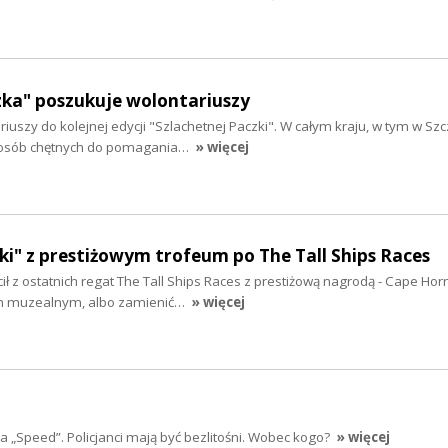
zka" poszukuje wolontariuszy
iuszy do kolejnej edycji "Szlachetnej Paczki". W całym kraju, w tym w Szc
 osób chętnych do pomagania…
» więcej
i" z prestiżowym trofeum po The Tall Ships Races
ił z ostatnich regat The Tall Ships Races z prestiżową nagrodą - Cape Hor
m muzealnym, albo zamienić…
» więcej
a „Speed”. Policjanci mają być bezlitośni. Wobec kogo?
» więcej