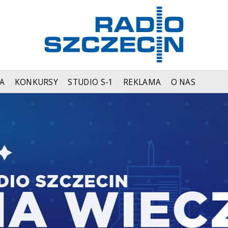
A
KONKURSY
STUDIO S-1
REKLAMA
O NAS