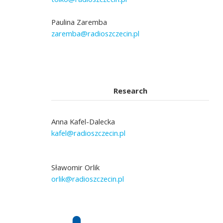
Paulina Zaremba
zaremba@radioszczecin.pl
Research
Anna Kafel-Dalecka
kafel@radioszczecin.pl
Sławomir Orlik
orlik@radioszczecin.pl