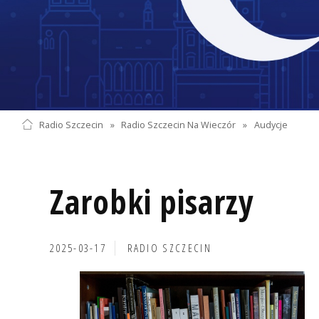
Radio Szczecin
»
Radio Szczecin Na Wieczór
»
Audycje
Zarobki pisarzy
2025-03-17
RADIO SZCZECIN