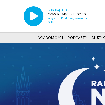
SŁUCHAJ TERAZ
CZAS REAKCJI do 02:00
Krzysztof Kukliński, Sławomir
Orlik
WIADOMOŚCI
PODCASTY
MUZYK