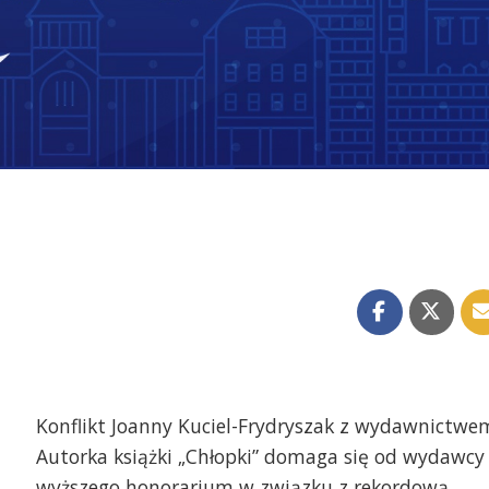
Konflikt Joanny Kuciel-Frydryszak z wydawnictwe
Autorka książki „Chłopki” domaga się od wydawcy
wyższego honorarium w związku z rekordową