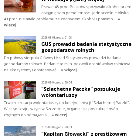
Prawie 45 proc. Polaków spożywało alkohol przed
osiągnięciem pełnoletności. Jednocześnie blisko
41 proc. nie miało problemu ze zdobyciem alkoholu pomimo…
»
więcej
2026-08-05, godz. 21:06
GUS prowadzi badania statystyczne
gospodarstw rolnych
Do połowy sierpnia Główny Urząd Statystyczny prowadzi badania
gospodarstw rolnych. Badanie to m.in. pozwoli ocenić wpływ rolnictwa
na ekosystemy i dostosować…
» więcej
2026-08-04, godz. 20:04
"Szlachetna Paczka" poszukuje
wolontariuszy
Trwa rekrutacja wolontariuszy do kolejnej edycji "Szlachetnej Paczki".
W całym kraju, w tym w Szczecinie, organizacja poszukuje osób
chętnych do pomagania…
» więcej
2026-08-04, godz. 20:03
"Kapitan Głowacki" z prestiżowym