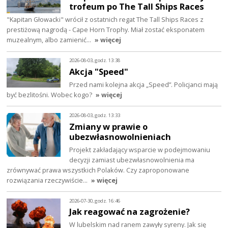
trofeum po The Tall Ships Races
"Kapitan Głowacki" wrócił z ostatnich regat The Tall Ships Races z
prestiżową nagrodą - Cape Horn Trophy. Miał zostać eksponatem
muzealnym, albo zamienić…
» więcej
2026-08-03, godz. 13:38
Akcja "Speed"
Przed nami kolejna akcja „Speed”. Policjanci mają
być bezlitośni. Wobec kogo?
» więcej
2026-08-03, godz. 13:33
Zmiany w prawie o
ubezwłasnowolnieniach
Projekt zakładający wsparcie w podejmowaniu
decyzji zamiast ubezwłasnowolnienia ma
zrównywać prawa wszystkich Polaków. Czy zaproponowane
rozwiązania rzeczywiście…
» więcej
2026-07-30, godz. 16:46
Jak reagować na zagrożenie?
W lubelskim nad ranem zawyły syreny. Jak się