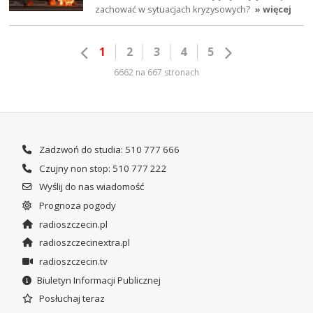
zachować w sytuacjach kryzysowych?
» więcej
1
2
3
4
5
6662 na 667 stronach
Zadzwoń do studia: 510 777 666
Czujny non stop: 510 777 222
Wyślij do nas wiadomość
Prognoza pogody
radioszczecin.pl
radioszczecinextra.pl
radioszczecin.tv
Biuletyn Informacji Publicznej
Posłuchaj teraz