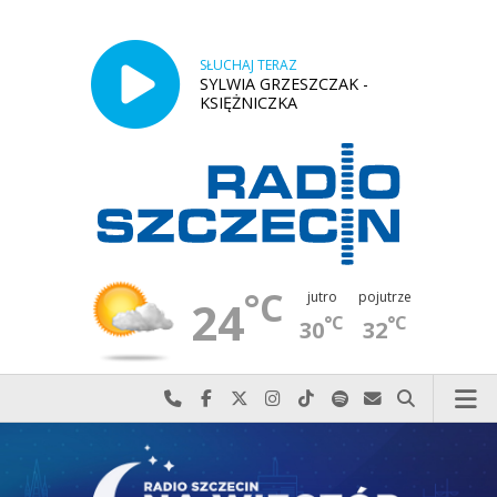
SŁUCHAJ TERAZ
SYLWIA GRZESZCZAK -
KSIĘŻNICZKA
°C
jutro
pojutrze
24
°C
°C
30
32
Najlepiej po prostu do nas zadzwoń
Odwiedź nas na Facebook-u
Odwiedź nas na X
Odwiedź nas na Instagram-ie
Odwiedź nas na TikTok-u
Szukaj nas na Spotify
Wyślij do nas w
Szukaj