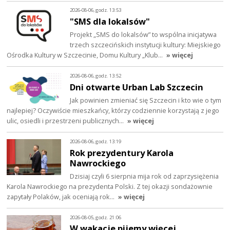
2026-08-06, godz. 13:53
"SMS dla lokalsów"
Projekt „SMS do lokalsów” to wspólna inicjatywa
trzech szczecińskich instytucji kultury: Miejskiego
Ośrodka Kultury w Szczecinie, Domu Kultury „Klub…
» więcej
2026-08-06, godz. 13:52
Dni otwarte Urban Lab Szczecin
Jak powinien zmieniać się Szczecin i kto wie o tym
najlepiej? Oczywiście mieszkańcy, którzy codziennie korzystają z jego
ulic, osiedli i przestrzeni publicznych…
» więcej
2026-08-06, godz. 13:19
Rok prezydentury Karola
Nawrockiego
Dzisiaj czyli 6 sierpnia mija rok od zaprzysiężenia
Karola Nawrockiego na prezydenta Polski. Z tej okazji sondażownie
zapytały Polaków, jak oceniają rok…
» więcej
2026-08-05, godz. 21:06
W wakacje pijemy więcej