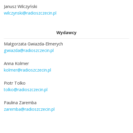
Janusz Wilczyński
wilczynski@radioszczecin.pl
Wydawcy
Małgorzata Gwiazda-Elmerych
gwiazda@radioszczecin.pl
Anna Kolmer
kolmer@radioszczecin.pl
Piotr Tolko
tolko@radioszczecin.pl
Paulina Zaremba
zaremba@radioszczecin.pl