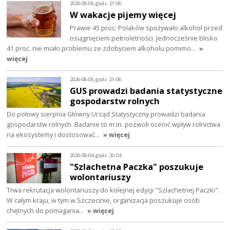
2026-08-05, godz. 21:06
W wakacje pijemy więcej
Prawie 45 proc. Polaków spożywało alkohol przed
osiągnięciem pełnoletności. Jednocześnie blisko
41 proc. nie miało problemu ze zdobyciem alkoholu pomimo…
»
więcej
2026-08-05, godz. 21:06
GUS prowadzi badania statystyczne
gospodarstw rolnych
Do połowy sierpnia Główny Urząd Statystyczny prowadzi badania
gospodarstw rolnych. Badanie to m.in. pozwoli ocenić wpływ rolnictwa
na ekosystemy i dostosować…
» więcej
2026-08-04, godz. 20:04
"Szlachetna Paczka" poszukuje
wolontariuszy
Trwa rekrutacja wolontariuszy do kolejnej edycji "Szlachetnej Paczki".
W całym kraju, w tym w Szczecinie, organizacja poszukuje osób
chętnych do pomagania…
» więcej