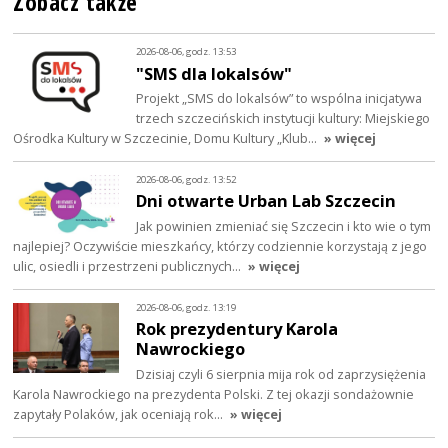
Zobacz także
2026-08-06, godz. 13:53
"SMS dla lokalsów"
Projekt „SMS do lokalsów” to wspólna inicjatywa
trzech szczecińskich instytucji kultury: Miejskiego
Ośrodka Kultury w Szczecinie, Domu Kultury „Klub…
» więcej
2026-08-06, godz. 13:52
Dni otwarte Urban Lab Szczecin
Jak powinien zmieniać się Szczecin i kto wie o tym
najlepiej? Oczywiście mieszkańcy, którzy codziennie korzystają z jego
ulic, osiedli i przestrzeni publicznych…
» więcej
2026-08-06, godz. 13:19
Rok prezydentury Karola
Nawrockiego
Dzisiaj czyli 6 sierpnia mija rok od zaprzysiężenia
Karola Nawrockiego na prezydenta Polski. Z tej okazji sondażownie
zapytały Polaków, jak oceniają rok…
» więcej