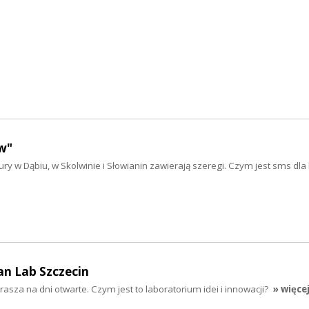
w"
ry w Dąbiu, w Skolwinie i Słowianin zawierają szeregi. Czym jest sms dla
an Lab Szczecin
asza na dni otwarte. Czym jest to laboratorium idei i innowacji?
» więce