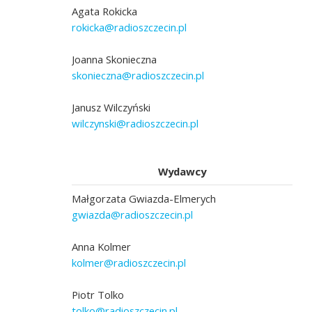
Agata Rokicka
rokicka@radioszczecin.pl
Joanna Skonieczna
skonieczna@radioszczecin.pl
Janusz Wilczyński
wilczynski@radioszczecin.pl
Wydawcy
Małgorzata Gwiazda-Elmerych
gwiazda@radioszczecin.pl
Anna Kolmer
kolmer@radioszczecin.pl
Piotr Tolko
tolko@radioszczecin.pl