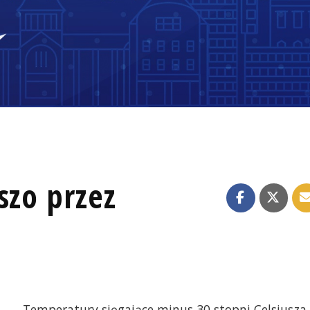
szo przez
Temperatury sięgające minus 30 stopni Celsjusza,