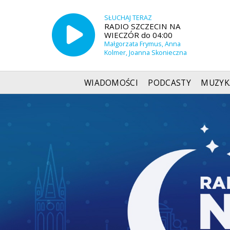
SŁUCHAJ TERAZ
RADIO SZCZECIN NA
WIECZÓR do 04:00
Małgorzata Frymus, Anna
Kolmer, Joanna Skonieczna
WIADOMOŚCI
PODCASTY
MUZYK