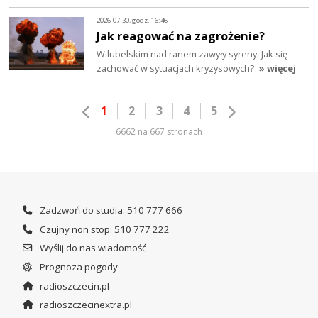
2026-07-30, godz. 16:46
Jak reagować na zagrożenie?
W lubelskim nad ranem zawyły syreny. Jak się
zachować w sytuacjach kryzysowych?
» więcej
1
2
3
4
5
6662 na 667 stronach
Zadzwoń do studia: 510 777 666
Czujny non stop: 510 777 222
Wyślij do nas wiadomość
Prognoza pogody
radioszczecin.pl
radioszczecinextra.pl