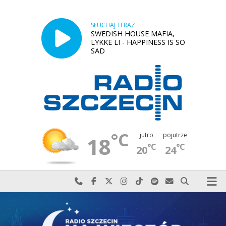
SŁUCHAJ TERAZ
SWEDISH HOUSE MAFIA,
LYKKE LI - HAPPINESS IS SO
SAD
°C
jutro
pojutrze
18
°C
°C
20
24
Najlepiej po prostu do nas zadzwoń
Odwiedź nas na Facebook-u
Odwiedź nas na X
Odwiedź nas na Instagram-ie
Odwiedź nas na TikTok-u
Szukaj nas na Spotify
Wyślij do nas w
Szukaj