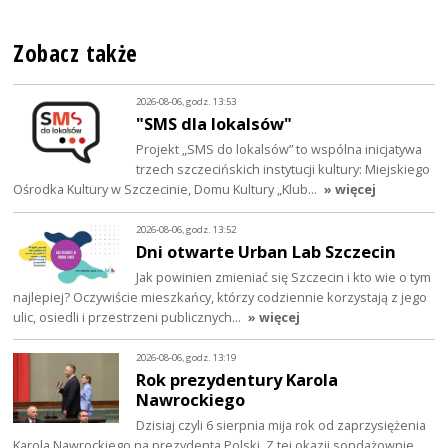
Zobacz także
2026-08-06, godz. 13:53
"SMS dla lokalsów"
Projekt „SMS do lokalsów” to wspólna inicjatywa
trzech szczecińskich instytucji kultury: Miejskiego
Ośrodka Kultury w Szczecinie, Domu Kultury „Klub…
» więcej
2026-08-06, godz. 13:52
Dni otwarte Urban Lab Szczecin
Jak powinien zmieniać się Szczecin i kto wie o tym
najlepiej? Oczywiście mieszkańcy, którzy codziennie korzystają z jego
ulic, osiedli i przestrzeni publicznych…
» więcej
2026-08-06, godz. 13:19
Rok prezydentury Karola
Nawrockiego
Dzisiaj czyli 6 sierpnia mija rok od zaprzysiężenia
Karola Nawrockiego na prezydenta Polski. Z tej okazji sondażownie