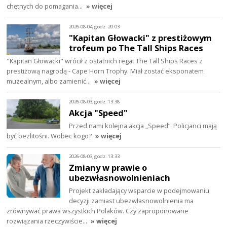
chętnych do pomagania…
» więcej
2026-08-04, godz. 20:03
"Kapitan Głowacki" z prestiżowym
trofeum po The Tall Ships Races
"Kapitan Głowacki" wrócił z ostatnich regat The Tall Ships Races z
prestiżową nagrodą - Cape Horn Trophy. Miał zostać eksponatem
muzealnym, albo zamienić…
» więcej
2026-08-03, godz. 13:38
Akcja "Speed"
Przed nami kolejna akcja „Speed”. Policjanci mają
być bezlitośni. Wobec kogo?
» więcej
2026-08-03, godz. 13:33
Zmiany w prawie o
ubezwłasnowolnieniach
Projekt zakładający wsparcie w podejmowaniu
decyzji zamiast ubezwłasnowolnienia ma
zrównywać prawa wszystkich Polaków. Czy zaproponowane
rozwiązania rzeczywiście…
» więcej