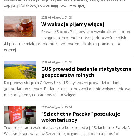
zapytały Polaków, jak oceniają rok…
» więcej
2026-08-05, godz. 21:06
W wakacje pijemy więcej
Prawie 45 proc. Polaków spożywało alkohol przed
osiągnięciem pełnoletności. Jednocześnie blisko
41 proc. nie miało problemu ze zdobyciem alkoholu pomimo…
»
więcej
2026-08-05, godz. 21:06
GUS prowadzi badania statystyczne
gospodarstw rolnych
Do połowy sierpnia Główny Urząd Statystyczny prowadzi badania
gospodarstw rolnych. Badanie to m.in. pozwoli ocenić wpływ rolnictwa
na ekosystemy i dostosować…
» więcej
2026-08-04, godz. 20:04
"Szlachetna Paczka" poszukuje
wolontariuszy
Trwa rekrutacja wolontariuszy do kolejnej edycji "Szlachetnej Paczki".
W całym kraju, w tym w Szczecinie, organizacja poszukuje osób