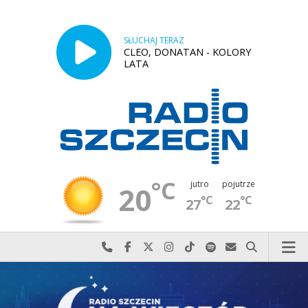
SŁUCHAJ TERAZ
CLEO, DONATAN - KOLORY
LATA
°C
jutro
pojutrze
20
°C
°C
27
22
Najlepiej po prostu do nas zadzwoń
Odwiedź nas na Facebook-u
Odwiedź nas na X
Odwiedź nas na Instagram-ie
Odwiedź nas na TikTok-u
Szukaj nas na Spotify
Wyślij do nas w
Szukaj