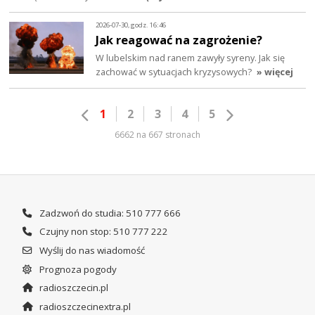
2026-07-30, godz. 16:46
Jak reagować na zagrożenie?
W lubelskim nad ranem zawyły syreny. Jak się
zachować w sytuacjach kryzysowych?
» więcej
1
2
3
4
5
6662 na 667 stronach
Zadzwoń do studia: 510 777 666
Czujny non stop: 510 777 222
Wyślij do nas wiadomość
Prognoza pogody
radioszczecin.pl
radioszczecinextra.pl