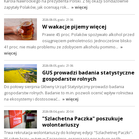
Karola Nawrockiego na prezydenta Polski. Z tej okazji sondażownie
zapytały Polaków, jak oceniają rok…
» więcej
2026-08-05, godz. 21:06
W wakacje pijemy więcej
Prawie 45 proc. Polaków spożywało alkohol przed
osiągnięciem pełnoletności. Jednocześnie blisko
41 proc. nie miało problemu ze zdobyciem alkoholu pomimo…
»
więcej
2026-08-05, godz. 21:06
GUS prowadzi badania statystyczne
gospodarstw rolnych
Do połowy sierpnia Główny Urząd Statystyczny prowadzi badania
gospodarstw rolnych. Badanie to m.in. pozwoli ocenić wpływ rolnictwa
na ekosystemy i dostosować…
» więcej
2026-08-04, godz. 20:04
"Szlachetna Paczka" poszukuje
wolontariuszy
Trwa rekrutacja wolontariuszy do kolejnej edycji "Szlachetnej Paczki".
W całym kraju, w tym w Szczecinie, organizacja poszukuje osób