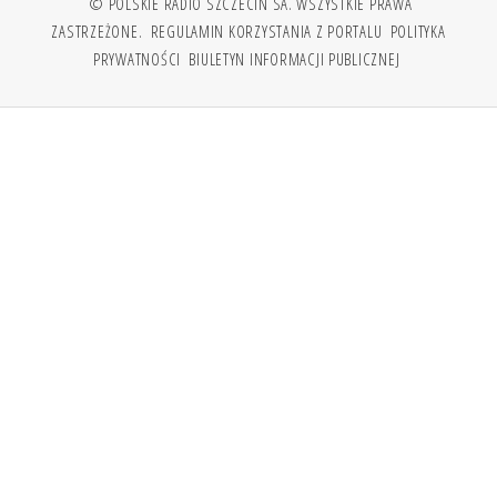
© POLSKIE RADIO SZCZECIN SA. WSZYSTKIE PRAWA
ZASTRZEŻONE.
REGULAMIN KORZYSTANIA Z PORTALU
POLITYKA
PRYWATNOŚCI
BIULETYN INFORMACJI PUBLICZNEJ