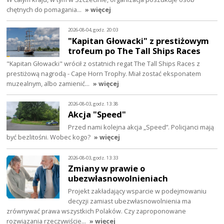
chętnych do pomagania…
» więcej
2026-08-04, godz. 20:03
"Kapitan Głowacki" z prestiżowym
trofeum po The Tall Ships Races
"Kapitan Głowacki" wrócił z ostatnich regat The Tall Ships Races z
prestiżową nagrodą - Cape Horn Trophy. Miał zostać eksponatem
muzealnym, albo zamienić…
» więcej
2026-08-03, godz. 13:38
Akcja "Speed"
Przed nami kolejna akcja „Speed”. Policjanci mają
być bezlitośni. Wobec kogo?
» więcej
2026-08-03, godz. 13:33
Zmiany w prawie o
ubezwłasnowolnieniach
Projekt zakładający wsparcie w podejmowaniu
decyzji zamiast ubezwłasnowolnienia ma
zrównywać prawa wszystkich Polaków. Czy zaproponowane
rozwiązania rzeczywiście…
» więcej