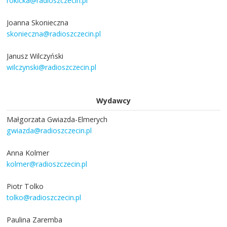
rokicka@radioszczecin.pl
Joanna Skonieczna
skonieczna@radioszczecin.pl
Janusz Wilczyński
wilczynski@radioszczecin.pl
Wydawcy
Małgorzata Gwiazda-Elmerych
gwiazda@radioszczecin.pl
Anna Kolmer
kolmer@radioszczecin.pl
Piotr Tolko
tolko@radioszczecin.pl
Paulina Zaremba