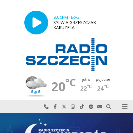
SŁUCHAJ TERAZ
SYLWIA GRZESZCZAK -
KARUZELA
°C
jutro
pojutrze
20
°C
°C
22
24
Najlepiej po prostu do nas zadzwoń
Odwiedź nas na Facebook-u
Odwiedź nas na X
Odwiedź nas na Instagram-ie
Odwiedź nas na TikTok-u
Szukaj nas na Spotify
Wyślij do nas w
Szukaj