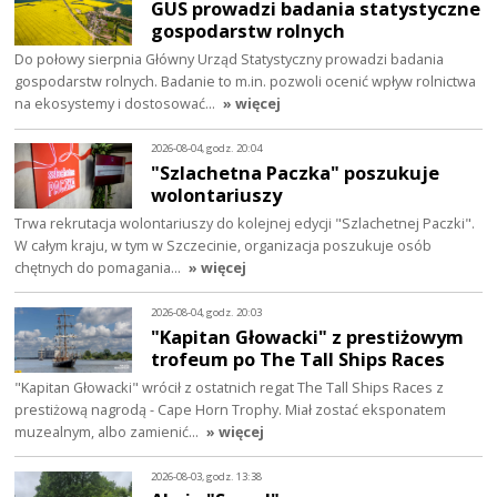
GUS prowadzi badania statystyczne
gospodarstw rolnych
Do połowy sierpnia Główny Urząd Statystyczny prowadzi badania
gospodarstw rolnych. Badanie to m.in. pozwoli ocenić wpływ rolnictwa
na ekosystemy i dostosować…
» więcej
2026-08-04, godz. 20:04
"Szlachetna Paczka" poszukuje
wolontariuszy
Trwa rekrutacja wolontariuszy do kolejnej edycji "Szlachetnej Paczki".
W całym kraju, w tym w Szczecinie, organizacja poszukuje osób
chętnych do pomagania…
» więcej
2026-08-04, godz. 20:03
"Kapitan Głowacki" z prestiżowym
trofeum po The Tall Ships Races
"Kapitan Głowacki" wrócił z ostatnich regat The Tall Ships Races z
prestiżową nagrodą - Cape Horn Trophy. Miał zostać eksponatem
muzealnym, albo zamienić…
» więcej
2026-08-03, godz. 13:38