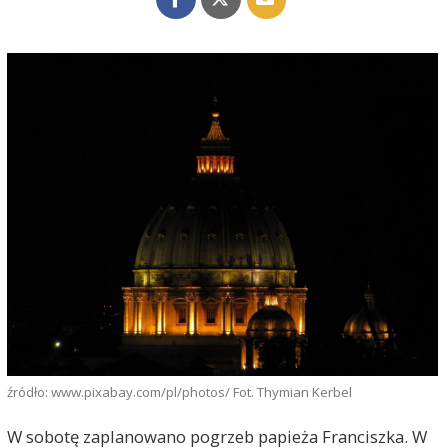
źródło: www.pixabay.com/pl/photos/ Fot. Thymian Kerbel
W sobotę zaplanowano pogrzeb papieża Franciszka. W