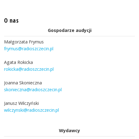
O nas
Gospodarze audycji
Małgorzata Frymus
frymus@radioszczecin.pl
Agata Rokicka
rokicka@radioszczecin.pl
Joanna Skonieczna
skonieczna@radioszczecin.pl
Janusz Wilczyński
wilczynski@radioszczecin.pl
Wydawcy