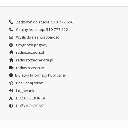
Zadzwoń do studia: 510 777 666
Czujny non stop: 510 777 222
Wyślij do nas wiadomość
Prognoza pogody
radioszczecin.pl
radioszczecinextra.pl
radioszczecin.tv
Biuletyn Informacji Publicznej
Posłuchaj teraz
Logowanie
DUŻA CZCIONKA
DUŻY KONTRAST