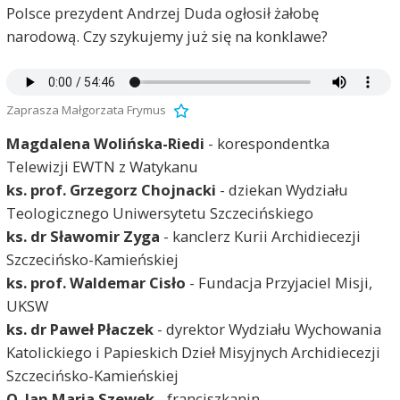
Polsce prezydent Andrzej Duda ogłosił żałobę
narodową. Czy szykujemy już się na konklawe?
Zaprasza Małgorzata Frymus
Magdalena Wolińska-Riedi
- korespondentka
Telewizji EWTN z Watykanu
ks. prof. Grzegorz Chojnacki
- dziekan Wydziału
Teologicznego Uniwersytetu Szczecińskiego
ks. dr Sławomir Zyga
- kanclerz Kurii Archidiecezji
Szczecińsko-Kamieńskiej
ks. prof. Waldemar Cisło
- Fundacja Przyjaciel Misji,
UKSW
ks. dr Paweł Płaczek
- dyrektor Wydziału Wychowania
Katolickiego i Papieskich Dzieł Misyjnych Archidiecezji
Szczecińsko-Kamieńskiej
O. Jan Maria Szewek
- franciszkanin