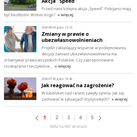
Akcja "Speed"
Przed nami kolejna akcja „Speed”. Policjanci mają
być bezlitośni. Wobec kogo?
» więcej
2026-08-03, godz. 13:33
Zmiany w prawie o
ubezwłasnowolnieniach
Projekt zakładający wsparcie w podejmowaniu
decyzji zamiast ubezwłasnowolnienia ma
zrównywać prawa wszystkich Polaków. Czy zaproponowane
rozwiązania rzeczywiście…
» więcej
2026-07-30, godz. 16:46
Jak reagować na zagrożenie?
W lubelskim nad ranem zawyły syreny. Jak się
zachować w sytuacjach kryzysowych?
» więcej
1
2
3
4
5
6662 na 667 stronach