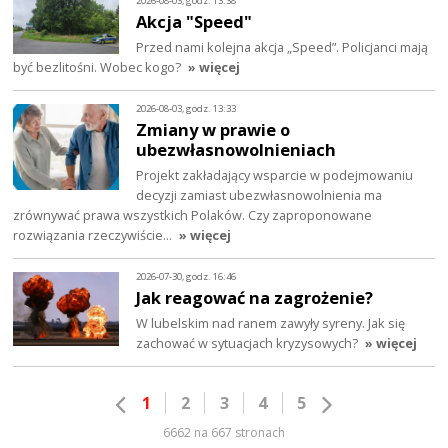
2026-08-03, godz. 13:38
Akcja "Speed"
Przed nami kolejna akcja „Speed”. Policjanci mają
być bezlitośni. Wobec kogo?
» więcej
2026-08-03, godz. 13:33
Zmiany w prawie o
ubezwłasnowolnieniach
Projekt zakładający wsparcie w podejmowaniu
decyzji zamiast ubezwłasnowolnienia ma
zrównywać prawa wszystkich Polaków. Czy zaproponowane
rozwiązania rzeczywiście…
» więcej
2026-07-30, godz. 16:46
Jak reagować na zagrożenie?
W lubelskim nad ranem zawyły syreny. Jak się
zachować w sytuacjach kryzysowych?
» więcej
1
2
3
4
5
6662 na 667 stronach