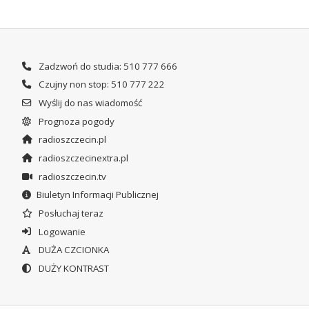
Zadzwoń do studia: 510 777 666
Czujny non stop: 510 777 222
Wyślij do nas wiadomość
Prognoza pogody
radioszczecin.pl
radioszczecinextra.pl
radioszczecin.tv
Biuletyn Informacji Publicznej
Posłuchaj teraz
Logowanie
DUŻA CZCIONKA
DUŻY KONTRAST