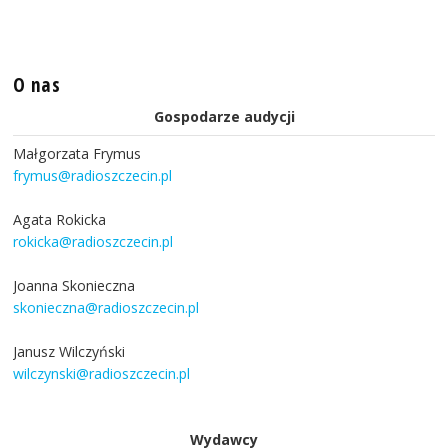
O nas
Gospodarze audycji
Małgorzata Frymus
frymus@radioszczecin.pl
Agata Rokicka
rokicka@radioszczecin.pl
Joanna Skonieczna
skonieczna@radioszczecin.pl
Janusz Wilczyński
wilczynski@radioszczecin.pl
Wydawcy