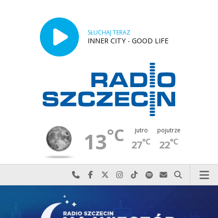
SŁUCHAJ TERAZ
INNER CITY - GOOD LIFE
°C
jutro
pojutrze
13
°C
°C
27
22
Najlepiej po prostu do nas zadzwoń
Odwiedź nas na Facebook-u
Odwiedź nas na X
Odwiedź nas na Instagram-ie
Odwiedź nas na TikTok-u
Szukaj nas na Spotify
Wyślij do nas w
Szukaj