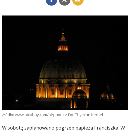
źródło: www.pixabay.com/pl/photos/ Fot. Thymian Kerbel
W sobotę zaplanowano pogrzeb papieża Franciszka. W