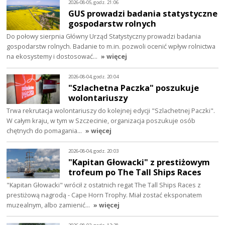
2026-08-05, godz. 21:06
GUS prowadzi badania statystyczne
gospodarstw rolnych
Do połowy sierpnia Główny Urząd Statystyczny prowadzi badania
gospodarstw rolnych. Badanie to m.in. pozwoli ocenić wpływ rolnictwa
na ekosystemy i dostosować…
» więcej
2026-08-04, godz. 20:04
"Szlachetna Paczka" poszukuje
wolontariuszy
Trwa rekrutacja wolontariuszy do kolejnej edycji "Szlachetnej Paczki".
W całym kraju, w tym w Szczecinie, organizacja poszukuje osób
chętnych do pomagania…
» więcej
2026-08-04, godz. 20:03
"Kapitan Głowacki" z prestiżowym
trofeum po The Tall Ships Races
"Kapitan Głowacki" wrócił z ostatnich regat The Tall Ships Races z
prestiżową nagrodą - Cape Horn Trophy. Miał zostać eksponatem
muzealnym, albo zamienić…
» więcej