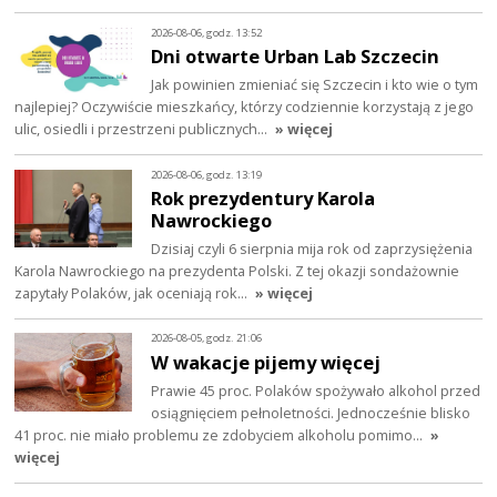
2026-08-06, godz. 13:52
Dni otwarte Urban Lab Szczecin
Jak powinien zmieniać się Szczecin i kto wie o tym
najlepiej? Oczywiście mieszkańcy, którzy codziennie korzystają z jego
ulic, osiedli i przestrzeni publicznych…
» więcej
2026-08-06, godz. 13:19
Rok prezydentury Karola
Nawrockiego
Dzisiaj czyli 6 sierpnia mija rok od zaprzysiężenia
Karola Nawrockiego na prezydenta Polski. Z tej okazji sondażownie
zapytały Polaków, jak oceniają rok…
» więcej
2026-08-05, godz. 21:06
W wakacje pijemy więcej
Prawie 45 proc. Polaków spożywało alkohol przed
osiągnięciem pełnoletności. Jednocześnie blisko
41 proc. nie miało problemu ze zdobyciem alkoholu pomimo…
»
więcej