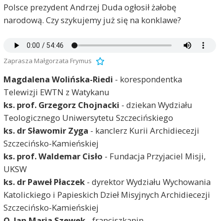
Polsce prezydent Andrzej Duda ogłosił żałobę
narodową. Czy szykujemy już się na konklawe?
Zaprasza Małgorzata Frymus
Magdalena Wolińska-Riedi
- korespondentka
Telewizji EWTN z Watykanu
ks. prof. Grzegorz Chojnacki
- dziekan Wydziału
Teologicznego Uniwersytetu Szczecińskiego
ks. dr Sławomir Zyga
- kanclerz Kurii Archidiecezji
Szczecińsko-Kamieńskiej
ks. prof. Waldemar Cisło
- Fundacja Przyjaciel Misji,
UKSW
ks. dr Paweł Płaczek
- dyrektor Wydziału Wychowania
Katolickiego i Papieskich Dzieł Misyjnych Archidiecezji
Szczecińsko-Kamieńskiej
O. Jan Maria Szewek
- franciszkanin