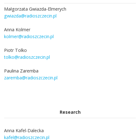
Małgorzata Gwiazda-Elmerych
gwiazda@radioszczecin.pl
Anna Kolmer
kolmer@radioszczecin.pl
Piotr Tolko
tolko@radioszczecin.pl
Paulina Zaremba
zaremba@radioszczecin.pl
Research
Anna Kafel-Dalecka
kafel@radioszczecin.pl