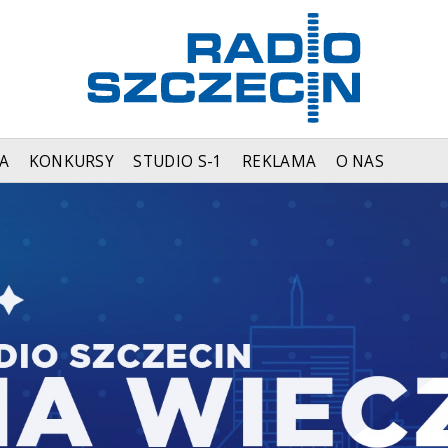
A
KONKURSY
STUDIO S-1
REKLAMA
O NAS