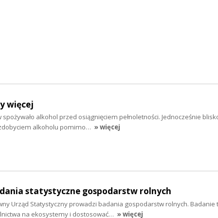
y więcej
 spożywało alkohol przed osiągnięciem pełnoletności. Jednocześnie blisko
e zdobyciem alkoholu pomimo…
» więcej
dania statystyczne gospodarstw rolnych
wny Urząd Statystyczny prowadzi badania gospodarstw rolnych. Badanie t
olnictwa na ekosystemy i dostosować…
» więcej