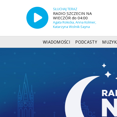
SŁUCHAJ TERAZ
RADIO SZCZECIN NA
WIECZÓR do 04:00
Agata Rokicka, Anna Kolmer,
Katarzyna Wolnik-Sayna
WIADOMOŚCI
PODCASTY
MUZYK