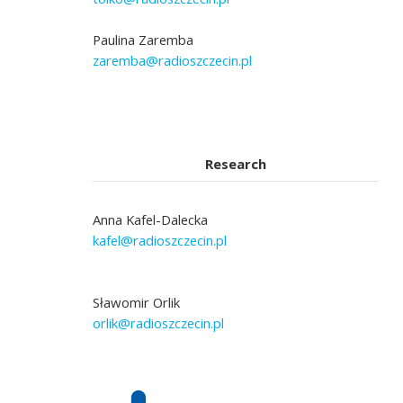
Paulina Zaremba
zaremba@radioszczecin.pl
Research
Anna Kafel-Dalecka
kafel@radioszczecin.pl
Sławomir Orlik
orlik@radioszczecin.pl