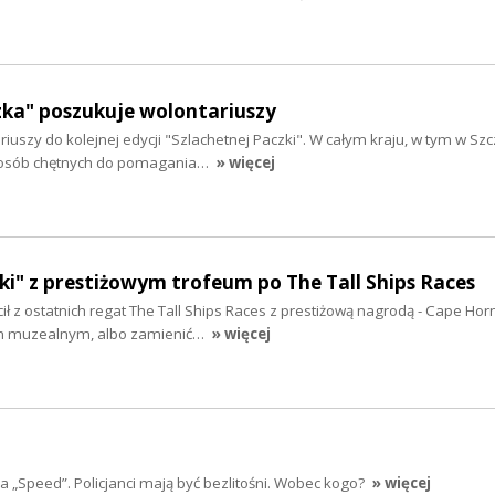
zka" poszukuje wolontariuszy
iuszy do kolejnej edycji "Szlachetnej Paczki". W całym kraju, w tym w Szc
 osób chętnych do pomagania…
» więcej
i" z prestiżowym trofeum po The Tall Ships Races
ił z ostatnich regat The Tall Ships Races z prestiżową nagrodą - Cape Hor
m muzealnym, albo zamienić…
» więcej
a „Speed”. Policjanci mają być bezlitośni. Wobec kogo?
» więcej