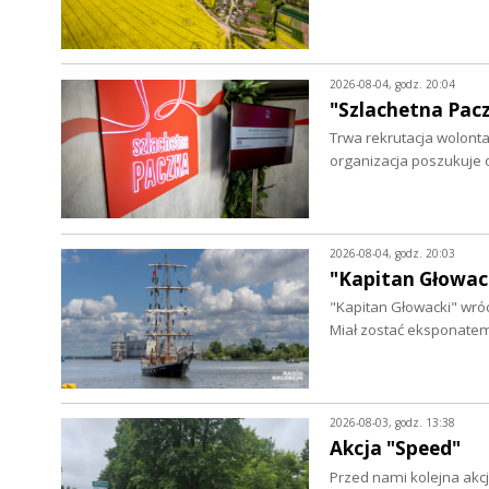
2026-08-04, godz. 20:04
"Szlachetna Pac
Trwa rekrutacja wolontar
organizacja poszukuje
2026-08-04, godz. 20:03
"Kapitan Głowack
"Kapitan Głowacki" wróc
Miał zostać eksponate
2026-08-03, godz. 13:38
Akcja "Speed"
Przed nami kolejna akcj