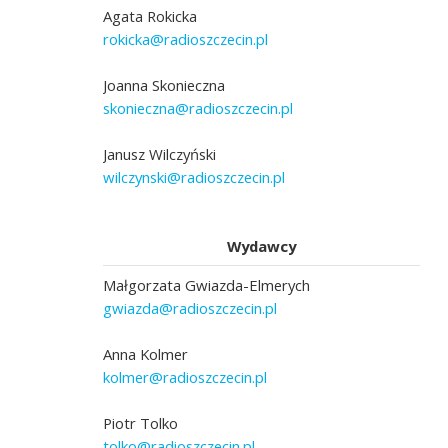
Agata Rokicka
rokicka@radioszczecin.pl
Joanna Skonieczna
skonieczna@radioszczecin.pl
Janusz Wilczyński
wilczynski@radioszczecin.pl
Wydawcy
Małgorzata Gwiazda-Elmerych
gwiazda@radioszczecin.pl
Anna Kolmer
kolmer@radioszczecin.pl
Piotr Tolko
tolko@radioszczecin.pl