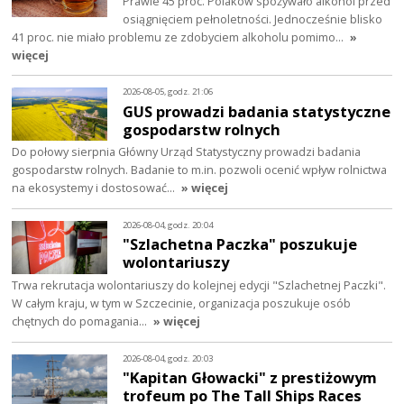
Prawie 45 proc. Polaków spożywało alkohol przed
osiągnięciem pełnoletności. Jednocześnie blisko
41 proc. nie miało problemu ze zdobyciem alkoholu pomimo…
»
więcej
2026-08-05, godz. 21:06
GUS prowadzi badania statystyczne
gospodarstw rolnych
Do połowy sierpnia Główny Urząd Statystyczny prowadzi badania
gospodarstw rolnych. Badanie to m.in. pozwoli ocenić wpływ rolnictwa
na ekosystemy i dostosować…
» więcej
2026-08-04, godz. 20:04
"Szlachetna Paczka" poszukuje
wolontariuszy
Trwa rekrutacja wolontariuszy do kolejnej edycji "Szlachetnej Paczki".
W całym kraju, w tym w Szczecinie, organizacja poszukuje osób
chętnych do pomagania…
» więcej
2026-08-04, godz. 20:03
"Kapitan Głowacki" z prestiżowym
trofeum po The Tall Ships Races