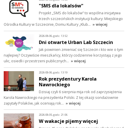
"SMS dla lokalsów"
Projekt „SMS do lokalsów” to wspólna inicjatywa
trzech szczecińskich instytucji kultury: Miejskiego
Ośrodka Kultury w Szczecinie, Domu Kultury „Klub…
» więcej
2026-08-06, godz. 13:52
Dni otwarte Urban Lab Szczecin
Jak powinien zmieniać się Szczecin i kto wie o tym
najlepiej? Oczywiście mieszkańcy, którzy codziennie korzystają z jego
ulic, osiedli i przestrzeni publicznych…
» więcej
2026-08-06, godz. 13:19
Rok prezydentury Karola
Nawrockiego
Dzisiaj czyli 6 sierpnia mija rok od zaprzysiężenia
Karola Nawrockiego na prezydenta Polski. Z tej okazji sondażownie
zapytały Polaków, jak oceniają rok…
» więcej
2026-08-05, godz. 21:06
W wakacje pijemy więcej