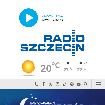
SŁUCHAJ TERAZ
SEAL - CRAZY
°C
jutro
pojutrze
20
°C
°C
27
22
Najlepiej po prostu do nas zadzwoń
Odwiedź nas na Facebook-u
Odwiedź nas na X
Odwiedź nas na Instagram-ie
Odwiedź nas na TikTok-u
Szukaj nas na Spotify
Wyślij do nas w
Szukaj