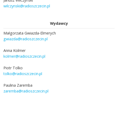
Janusz Wilczyński
wilczynski@radioszczecin.pl
Wydawcy
Małgorzata Gwiazda-Elmerych
gwiazda@radioszczecin.pl
Anna Kolmer
kolmer@radioszczecin.pl
Piotr Tolko
tolko@radioszczecin.pl
Paulina Zaremba
zaremba@radioszczecin.pl