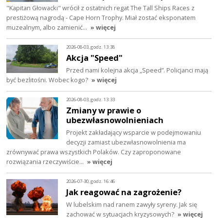
"Kapitan Głowacki" wrócił z ostatnich regat The Tall Ships Races z
prestiżową nagrodą - Cape Horn Trophy. Miał zostać eksponatem
muzealnym, albo zamienić…
» więcej
2026-08-03, godz. 13:38
Akcja "Speed"
Przed nami kolejna akcja „Speed”. Policjanci mają
być bezlitośni. Wobec kogo?
» więcej
2026-08-03, godz. 13:33
Zmiany w prawie o
ubezwłasnowolnieniach
Projekt zakładający wsparcie w podejmowaniu
decyzji zamiast ubezwłasnowolnienia ma
zrównywać prawa wszystkich Polaków. Czy zaproponowane
rozwiązania rzeczywiście…
» więcej
2026-07-30, godz. 16:46
Jak reagować na zagrożenie?
W lubelskim nad ranem zawyły syreny. Jak się
zachować w sytuacjach kryzysowych?
» więcej