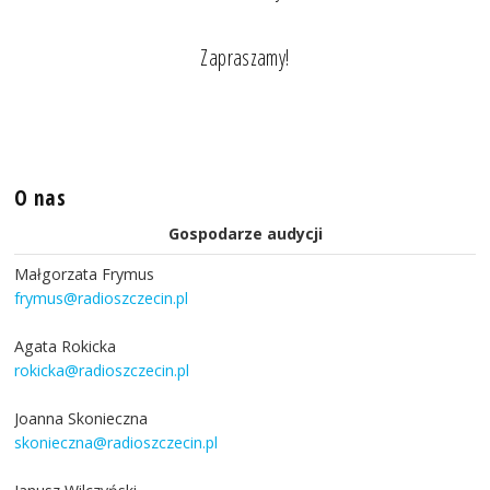
Zapraszamy!
O nas
Gospodarze audycji
Małgorzata Frymus
frymus@radioszczecin.pl
Agata Rokicka
rokicka@radioszczecin.pl
Joanna Skonieczna
skonieczna@radioszczecin.pl