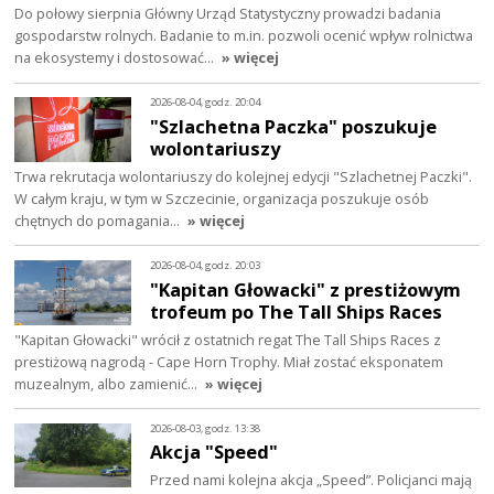
Do połowy sierpnia Główny Urząd Statystyczny prowadzi badania
gospodarstw rolnych. Badanie to m.in. pozwoli ocenić wpływ rolnictwa
na ekosystemy i dostosować…
» więcej
2026-08-04, godz. 20:04
"Szlachetna Paczka" poszukuje
wolontariuszy
Trwa rekrutacja wolontariuszy do kolejnej edycji "Szlachetnej Paczki".
W całym kraju, w tym w Szczecinie, organizacja poszukuje osób
chętnych do pomagania…
» więcej
2026-08-04, godz. 20:03
"Kapitan Głowacki" z prestiżowym
trofeum po The Tall Ships Races
"Kapitan Głowacki" wrócił z ostatnich regat The Tall Ships Races z
prestiżową nagrodą - Cape Horn Trophy. Miał zostać eksponatem
muzealnym, albo zamienić…
» więcej
2026-08-03, godz. 13:38
Akcja "Speed"
Przed nami kolejna akcja „Speed”. Policjanci mają