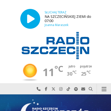
SŁUCHAJ TERAZ
NA SZCZECIŃSKIEJ ZIEMI do
07:00
Joanna Maraszek
°C
jutro
pojutrze
11
°C
°C
30
25
Najlepiej po prostu do nas zadzwoń
Odwiedź nas na Facebook-u
Odwiedź nas na X
Odwiedź nas na Instagram-ie
Odwiedź nas na TikTok-u
Szukaj nas na Spotify
Wyślij do nas w
Szukaj