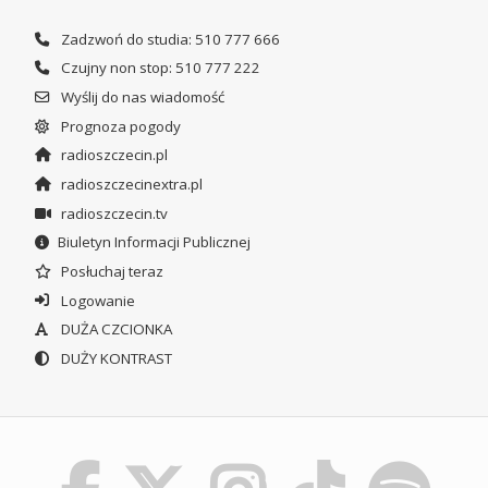
Zadzwoń do studia: 510 777 666
Czujny non stop: 510 777 222
Wyślij do nas wiadomość
Prognoza pogody
radioszczecin.pl
radioszczecinextra.pl
radioszczecin.tv
Biuletyn Informacji Publicznej
Posłuchaj teraz
Logowanie
DUŻA CZCIONKA
DUŻY KONTRAST