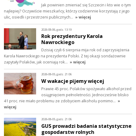
Jak powinien zmieniać się Szczecin i kto wie o tym
najlepiej? Oczywiście mieszkańcy, którzy codziennie korzystają z jego
ulic, osiedli i przestrzeni publicznych…
» więcej
2026-08-06, godz. 13:19
Rok prezydentury Karola
Nawrockiego
Dzisiaj czyli 6 sierpnia mija rok od zaprzysiężenia
Karola Nawrockiego na prezydenta Polski. Z tej okazji sondażownie
zapytały Polaków, jak oceniają rok…
» więcej
2026-08-05, godz. 21:06
W wakacje pijemy więcej
Prawie 45 proc. Polaków spożywało alkohol przed
osiągnięciem pełnoletności. Jednocześnie blisko
41 proc. nie miało problemu ze zdobyciem alkoholu pomimo…
»
więcej
2026-08-05, godz. 21:06
GUS prowadzi badania statystyczne
gospodarstw rolnych