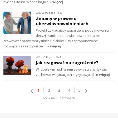
być bezlitośni. Wobec kogo?
» więcej
2026-08-03, godz. 13:33
Zmiany w prawie o
ubezwłasnowolnieniach
Projekt zakładający wsparcie w podejmowaniu
decyzji zamiast ubezwłasnowolnienia ma
zrównywać prawa wszystkich Polaków. Czy zaproponowane
rozwiązania rzeczywiście…
» więcej
2026-07-30, godz. 16:46
Jak reagować na zagrożenie?
W lubelskim nad ranem zawyły syreny. Jak się
zachować w sytuacjach kryzysowych?
» więcej
1
2
3
4
5
6662 na 667 stronach