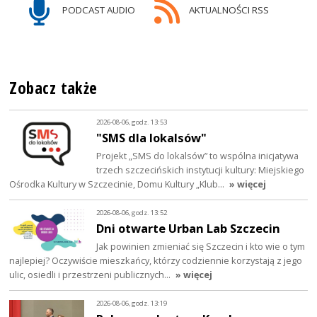
PODCAST AUDIO
AKTUALNOŚCI RSS
Zobacz także
2026-08-06, godz. 13:53
"SMS dla lokalsów"
Projekt „SMS do lokalsów” to wspólna inicjatywa
trzech szczecińskich instytucji kultury: Miejskiego
Ośrodka Kultury w Szczecinie, Domu Kultury „Klub…
» więcej
2026-08-06, godz. 13:52
Dni otwarte Urban Lab Szczecin
Jak powinien zmieniać się Szczecin i kto wie o tym
najlepiej? Oczywiście mieszkańcy, którzy codziennie korzystają z jego
ulic, osiedli i przestrzeni publicznych…
» więcej
2026-08-06, godz. 13:19