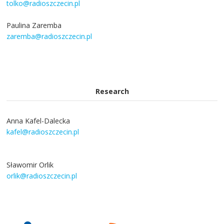
tolko@radioszczecin.pl
Paulina Zaremba
zaremba@radioszczecin.pl
Research
Anna Kafel-Dalecka
kafel@radioszczecin.pl
Sławomir Orlik
orlik@radioszczecin.pl