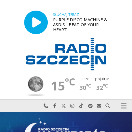
SŁUCHAJ TERAZ
PURPLE DISCO MACHINE &
ASDIS - BEAT OF YOUR
HEART
°C
jutro
pojutrze
15
°C
°C
30
32
Najlepiej po prostu do nas zadzwoń
Odwiedź nas na Facebook-u
Odwiedź nas na X
Odwiedź nas na Instagram-ie
Odwiedź nas na TikTok-u
Szukaj nas na Spotify
Wyślij do nas w
Szukaj