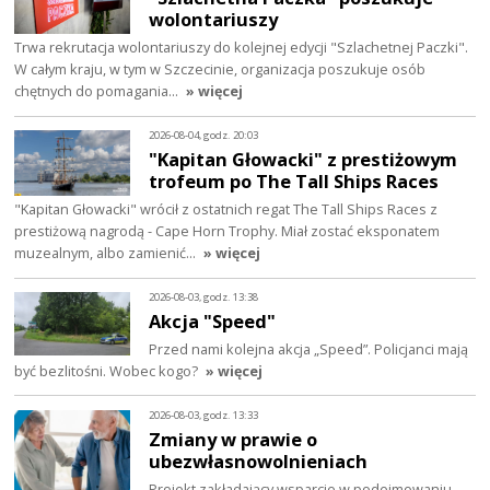
wolontariuszy
Trwa rekrutacja wolontariuszy do kolejnej edycji "Szlachetnej Paczki".
W całym kraju, w tym w Szczecinie, organizacja poszukuje osób
chętnych do pomagania…
» więcej
2026-08-04, godz. 20:03
"Kapitan Głowacki" z prestiżowym
trofeum po The Tall Ships Races
"Kapitan Głowacki" wrócił z ostatnich regat The Tall Ships Races z
prestiżową nagrodą - Cape Horn Trophy. Miał zostać eksponatem
muzealnym, albo zamienić…
» więcej
2026-08-03, godz. 13:38
Akcja "Speed"
Przed nami kolejna akcja „Speed”. Policjanci mają
być bezlitośni. Wobec kogo?
» więcej
2026-08-03, godz. 13:33
Zmiany w prawie o
ubezwłasnowolnieniach
Projekt zakładający wsparcie w podejmowaniu