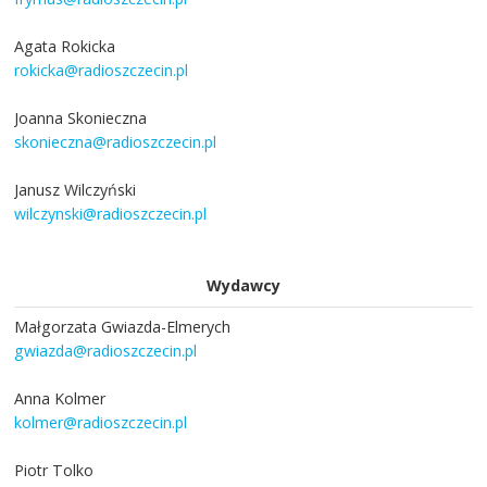
Agata Rokicka
rokicka@radioszczecin.pl
Joanna Skonieczna
skonieczna@radioszczecin.pl
Janusz Wilczyński
wilczynski@radioszczecin.pl
Wydawcy
Małgorzata Gwiazda-Elmerych
gwiazda@radioszczecin.pl
Anna Kolmer
kolmer@radioszczecin.pl
Piotr Tolko