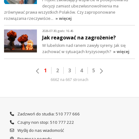
decyzji zamiast ubezwłasnowolnienia ma
zrównywać prawa wszystkich Polaków. Czy zaproponowane
rozwiązania rzeczywiście…
» więcej
2026-07-30, godz. 16:46
Jak reagować na zagrożenie?
W lubelskim nad ranem zawyły syreny. Jak się
zachować w sytuacjach kryzysowych?
» więcej
1
2
3
4
5
6662 na 667 stronach
Zadzwoń do studia: 510 777 666
Czujny non stop: 510 777 222
Wyślij do nas wiadomość
Prognoza pogody