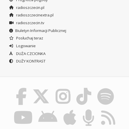
radioszczecin.pl
radioszczecinextra.pl
radioszczecin.tv
Biuletyn Informacji Publicznej
Posłuchaj teraz
Logowanie
DUŻA CZCIONKA
DUŻY KONTRAST