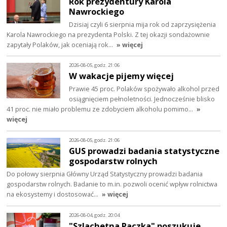
Rok prezydentury Karola
Nawrockiego
Dzisiaj czyli 6 sierpnia mija rok od zaprzysiężenia
Karola Nawrockiego na prezydenta Polski. Z tej okazji sondażownie
zapytały Polaków, jak oceniają rok…
» więcej
2026-08-05, godz. 21:06
W wakacje pijemy więcej
Prawie 45 proc. Polaków spożywało alkohol przed
osiągnięciem pełnoletności. Jednocześnie blisko
41 proc. nie miało problemu ze zdobyciem alkoholu pomimo…
»
więcej
2026-08-05, godz. 21:06
GUS prowadzi badania statystyczne
gospodarstw rolnych
Do połowy sierpnia Główny Urząd Statystyczny prowadzi badania
gospodarstw rolnych. Badanie to m.in. pozwoli ocenić wpływ rolnictwa
na ekosystemy i dostosować…
» więcej
2026-08-04, godz. 20:04
"Szlachetna Paczka" poszukuje