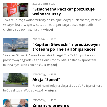
2026-08-04, godz. 20:04
"Szlachetna Paczka" poszukuje
wolontariuszy
Trwa rekrutacja wolontariuszy do kolejnej edycji "Szlachetnej Paczki".
W całym kraju, w tym w Szczecinie, organizacja poszukuje osób
chętnych do pomagania…
» więcej
2026-08-04, godz. 20:03
"Kapitan Głowacki" z prestiżowym
trofeum po The Tall Ships Races
"Kapitan Głowacki" wrócił z ostatnich regat The Tall Ships Races z
prestiżową nagrodą - Cape Horn Trophy. Miał zostać eksponatem
muzealnym, albo zamienić…
» więcej
2026-08-03, godz. 13:38
Akcja "Speed"
Przed nami kolejna akcja „Speed”. Policjanci mają
być bezlitośni. Wobec kogo?
» więcej
2026-08-03, godz. 13:33
Zmiany w prawie o