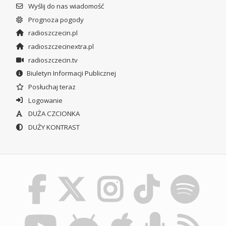
Wyślij do nas wiadomość
Prognoza pogody
radioszczecin.pl
radioszczecinextra.pl
radioszczecin.tv
Biuletyn Informacji Publicznej
Posłuchaj teraz
Logowanie
DUŻA CZCIONKA
DUŻY KONTRAST