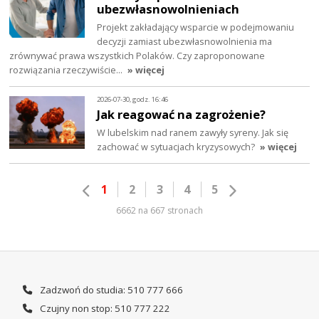
ubezwłasnowolnieniach
Projekt zakładający wsparcie w podejmowaniu
decyzji zamiast ubezwłasnowolnienia ma
zrównywać prawa wszystkich Polaków. Czy zaproponowane
rozwiązania rzeczywiście…
» więcej
2026-07-30, godz. 16:46
Jak reagować na zagrożenie?
W lubelskim nad ranem zawyły syreny. Jak się
zachować w sytuacjach kryzysowych?
» więcej
1
2
3
4
5
6662 na 667 stronach
Zadzwoń do studia: 510 777 666
Czujny non stop: 510 777 222