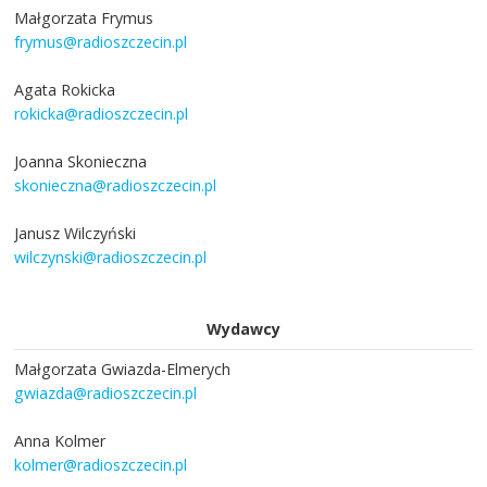
Małgorzata Frymus
frymus@radioszczecin.pl
Agata Rokicka
rokicka@radioszczecin.pl
Joanna Skonieczna
skonieczna@radioszczecin.pl
Janusz Wilczyński
wilczynski@radioszczecin.pl
Wydawcy
Małgorzata Gwiazda-Elmerych
gwiazda@radioszczecin.pl
Anna Kolmer
kolmer@radioszczecin.pl