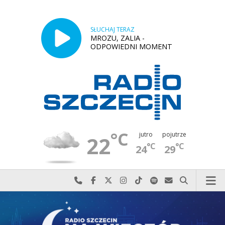
SŁUCHAJ TERAZ
MROZU, ZALIA -
ODPOWIEDNI MOMENT
°C
jutro
pojutrze
22
°C
°C
24
29
Najlepiej po prostu do nas zadzwoń
Odwiedź nas na Facebook-u
Odwiedź nas na X
Odwiedź nas na Instagram-ie
Odwiedź nas na TikTok-u
Szukaj nas na Spotify
Wyślij do nas w
Szukaj