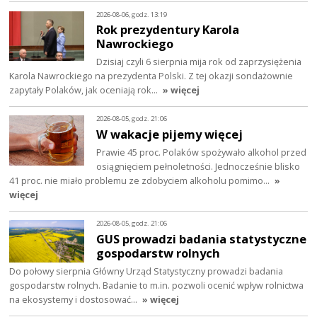
2026-08-06, godz. 13:19
Rok prezydentury Karola
Nawrockiego
Dzisiaj czyli 6 sierpnia mija rok od zaprzysiężenia
Karola Nawrockiego na prezydenta Polski. Z tej okazji sondażownie
zapytały Polaków, jak oceniają rok…
» więcej
2026-08-05, godz. 21:06
W wakacje pijemy więcej
Prawie 45 proc. Polaków spożywało alkohol przed
osiągnięciem pełnoletności. Jednocześnie blisko
41 proc. nie miało problemu ze zdobyciem alkoholu pomimo…
»
więcej
2026-08-05, godz. 21:06
GUS prowadzi badania statystyczne
gospodarstw rolnych
Do połowy sierpnia Główny Urząd Statystyczny prowadzi badania
gospodarstw rolnych. Badanie to m.in. pozwoli ocenić wpływ rolnictwa
na ekosystemy i dostosować…
» więcej