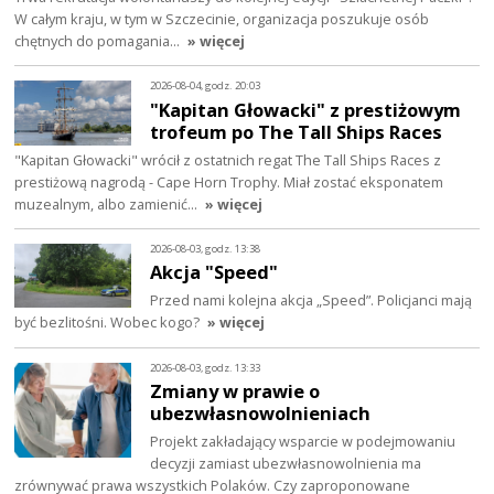
W całym kraju, w tym w Szczecinie, organizacja poszukuje osób
chętnych do pomagania…
» więcej
2026-08-04, godz. 20:03
"Kapitan Głowacki" z prestiżowym
trofeum po The Tall Ships Races
"Kapitan Głowacki" wrócił z ostatnich regat The Tall Ships Races z
prestiżową nagrodą - Cape Horn Trophy. Miał zostać eksponatem
muzealnym, albo zamienić…
» więcej
2026-08-03, godz. 13:38
Akcja "Speed"
Przed nami kolejna akcja „Speed”. Policjanci mają
być bezlitośni. Wobec kogo?
» więcej
2026-08-03, godz. 13:33
Zmiany w prawie o
ubezwłasnowolnieniach
Projekt zakładający wsparcie w podejmowaniu
decyzji zamiast ubezwłasnowolnienia ma
zrównywać prawa wszystkich Polaków. Czy zaproponowane