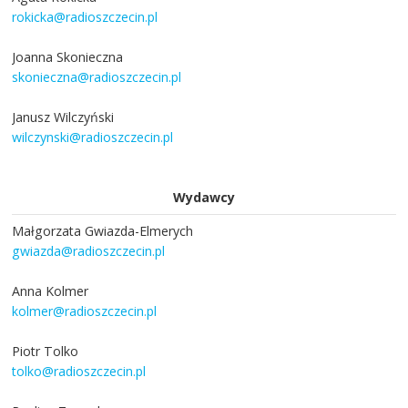
rokicka@radioszczecin.pl
Joanna Skonieczna
skonieczna@radioszczecin.pl
Janusz Wilczyński
wilczynski@radioszczecin.pl
Wydawcy
Małgorzata Gwiazda-Elmerych
gwiazda@radioszczecin.pl
Anna Kolmer
kolmer@radioszczecin.pl
Piotr Tolko
tolko@radioszczecin.pl