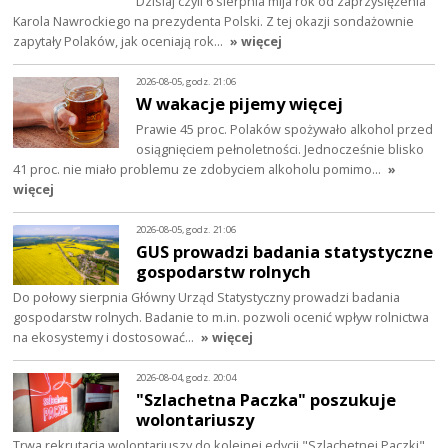
Dzisiaj czyli 6 sierpnia mija rok od zaprzysiężenia
Karola Nawrockiego na prezydenta Polski. Z tej okazji sondażownie
zapytały Polaków, jak oceniają rok…
» więcej
2026-08-05, godz. 21:06
W wakacje pijemy więcej
Prawie 45 proc. Polaków spożywało alkohol przed
osiągnięciem pełnoletności. Jednocześnie blisko
41 proc. nie miało problemu ze zdobyciem alkoholu pomimo…
»
więcej
2026-08-05, godz. 21:06
GUS prowadzi badania statystyczne
gospodarstw rolnych
Do połowy sierpnia Główny Urząd Statystyczny prowadzi badania
gospodarstw rolnych. Badanie to m.in. pozwoli ocenić wpływ rolnictwa
na ekosystemy i dostosować…
» więcej
2026-08-04, godz. 20:04
"Szlachetna Paczka" poszukuje
wolontariuszy
Trwa rekrutacja wolontariuszy do kolejnej edycji "Szlachetnej Paczki".