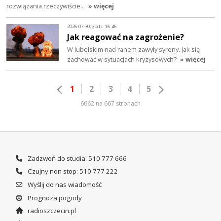
rozwiązania rzeczywiście…
» więcej
2026-07-30, godz. 16:46
Jak reagować na zagrożenie?
W lubelskim nad ranem zawyły syreny. Jak się
zachować w sytuacjach kryzysowych?
» więcej
1
2
3
4
5
6662 na 667 stronach
Zadzwoń do studia: 510 777 666
Czujny non stop: 510 777 222
Wyślij do nas wiadomość
Prognoza pogody
radioszczecin.pl