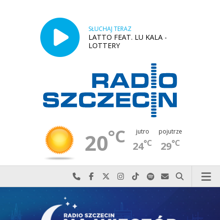
SŁUCHAJ TERAZ
LATTO FEAT. LU KALA -
LOTTERY
°C
jutro
pojutrze
20
°C
°C
24
29
Najlepiej po prostu do nas zadzwoń
Odwiedź nas na Facebook-u
Odwiedź nas na X
Odwiedź nas na Instagram-ie
Odwiedź nas na TikTok-u
Szukaj nas na Spotify
Wyślij do nas w
Szukaj