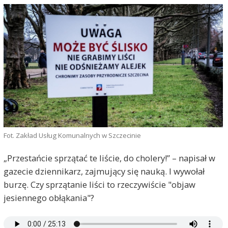
Fot. Zakład Usług Komunalnych w Szczecinie
„Przestańcie sprzątać te liście, do cholery!” – napisał w
gazecie dziennikarz, zajmujący się nauką. I wywołał
burzę. Czy sprzątanie liści to rzeczywiście "objaw
jesiennego obłąkania"?