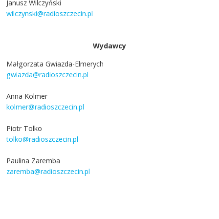
Janusz Wilczyński
wilczynski@radioszczecin.pl
Wydawcy
Małgorzata Gwiazda-Elmerych
gwiazda@radioszczecin.pl
Anna Kolmer
kolmer@radioszczecin.pl
Piotr Tolko
tolko@radioszczecin.pl
Paulina Zaremba
zaremba@radioszczecin.pl