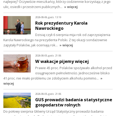
najlepiej? Oczywiście mieszkańcy, którzy codziennie korzystają z jego
ulic, osiedli i przestrzeni publicznych…
» więcej
2026-08-06, godz. 13:19
Rok prezydentury Karola
Nawrockiego
Dzisiaj czyli 6 sierpnia mija rok od zaprzysiężenia
Karola Nawrockiego na prezydenta Polski. Z tej okazji sondażownie
zapytały Polaków, jak oceniają rok…
» więcej
2026-08-05, godz. 21:06
W wakacje pijemy więcej
Prawie 45 proc. Polaków spożywało alkohol przed
osiągnięciem pełnoletności. Jednocześnie blisko
41 proc. nie miało problemu ze zdobyciem alkoholu pomimo…
»
więcej
2026-08-05, godz. 21:06
GUS prowadzi badania statystyczne
gospodarstw rolnych
Do połowy sierpnia Główny Urząd Statystyczny prowadzi badania