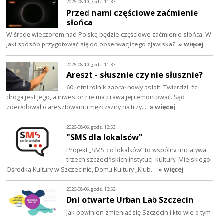
2026-08-10, godz. 11:37
Przed nami częściowe zaćmienie
słońca
W środę wieczorem nad Polską będzie częściowe zaćmienie słońca. W
jaki sposób przygotować się do obserwacji tego zjawiska?
» więcej
2026-08-10, godz. 11:37
Areszt - słusznie czy nie słusznie?
60-letni rolnik zaorał nowy asfalt. Twierdzi, że
droga jest jego, a inwestor nie ma prawa jej remontować. Sąd
zdecydował o aresztowaniu mężczyzny na trzy…
» więcej
2026-08-06, godz. 13:53
"SMS dla lokalsów"
Projekt „SMS do lokalsów” to wspólna inicjatywa
trzech szczecińskich instytucji kultury: Miejskiego
Ośrodka Kultury w Szczecinie, Domu Kultury „Klub…
» więcej
2026-08-06, godz. 13:52
Dni otwarte Urban Lab Szczecin
Jak powinien zmieniać się Szczecin i kto wie o tym