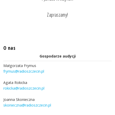
Zapraszamy!
O nas
Gospodarze audycji
Małgorzata Frymus
frymus@radioszczecin.pl
Agata Rokicka
rokicka@radioszczecin.pl
Joanna Skonieczna
skonieczna@radioszczecin.pl