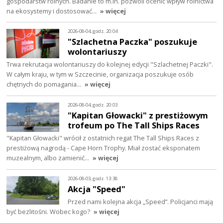
gospodarstw rolnych. Badanie to m.in. pozwoli ocenić wpływ rolnictwa
na ekosystemy i dostosować…
» więcej
2026-08-04, godz. 20:04
"Szlachetna Paczka" poszukuje
wolontariuszy
Trwa rekrutacja wolontariuszy do kolejnej edycji "Szlachetnej Paczki".
W całym kraju, w tym w Szczecinie, organizacja poszukuje osób
chętnych do pomagania…
» więcej
2026-08-04, godz. 20:03
"Kapitan Głowacki" z prestiżowym
trofeum po The Tall Ships Races
"Kapitan Głowacki" wrócił z ostatnich regat The Tall Ships Races z
prestiżową nagrodą - Cape Horn Trophy. Miał zostać eksponatem
muzealnym, albo zamienić…
» więcej
2026-08-03, godz. 13:38
Akcja "Speed"
Przed nami kolejna akcja „Speed”. Policjanci mają
być bezlitośni. Wobec kogo?
» więcej