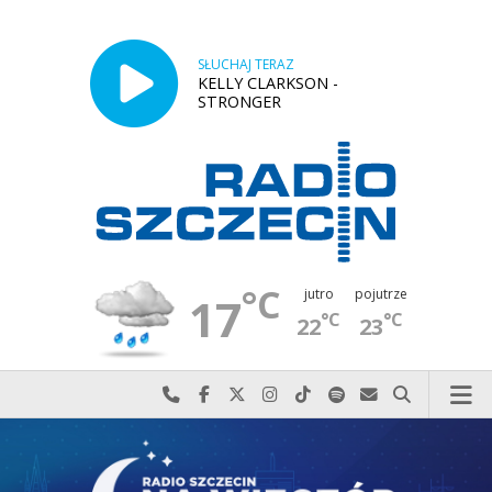
SŁUCHAJ TERAZ
KELLY CLARKSON -
STRONGER
°C
jutro
pojutrze
17
°C
°C
22
23
Najlepiej po prostu do nas zadzwoń
Odwiedź nas na Facebook-u
Odwiedź nas na X
Odwiedź nas na Instagram-ie
Odwiedź nas na TikTok-u
Szukaj nas na Spotify
Wyślij do nas w
Szukaj