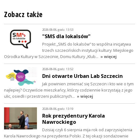
Zobacz także
2026-08-06, godz. 13:53
"SMS dla lokalsów"
Projekt „SMS do lokalsów” to wspólna inicjatywa
trzech szczecińskich instytucji kultury: Miejskiego
Ośrodka Kultury w Szczecinie, Domu Kultury „Klub…
» więcej
2026-08-06, godz. 13:52
Dni otwarte Urban Lab Szczecin
Jak powinien zmieniać się Szczecin i kto wie o tym
najlepiej? Oczywiście mieszkańcy, którzy codziennie korzystają z jego
ulic, osiedli i przestrzeni publicznych…
» więcej
2026-08-06, godz. 13:19
Rok prezydentury Karola
Nawrockiego
Dzisiaj czyli 6 sierpnia mija rok od zaprzysiężenia
Karola Nawrockiego na prezydenta Polski. Z tej okazji sondażownie