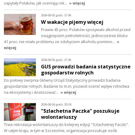
zapytały Polaków, jak oceniają rok…
» więcej
2026-08-05, godz. 21:06
W wakacje pijemy więcej
Prawie 45 proc. Polaków spożywało alkohol przed
osiągnięciem pełnoletności. Jednocześnie blisko
41 proc. nie miało problemu ze zdobyciem alkoholu pomimo…
»
więcej
2026-08-05, godz. 21:06
GUS prowadzi badania statystyczne
gospodarstw rolnych
Do połowy sierpnia Główny Urząd Statystyczny prowadzi badania
gospodarstw rolnych. Badanie to m.in. pozwoli ocenić wpływ rolnictwa
na ekosystemy i dostosować…
» więcej
2026-08-04, godz. 20:04
"Szlachetna Paczka" poszukuje
wolontariuszy
Trwa rekrutacja wolontariuszy do kolejnej edycji "Szlachetnej Paczki".
W całym kraju, w tym w Szczecinie, organizacja poszukuje osób