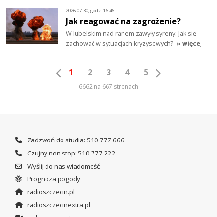
2026-07-30, godz. 16:46
Jak reagować na zagrożenie?
W lubelskim nad ranem zawyły syreny. Jak się
zachować w sytuacjach kryzysowych?
» więcej
1
2
3
4
5
6662 na 667 stronach
Zadzwoń do studia: 510 777 666
Czujny non stop: 510 777 222
Wyślij do nas wiadomość
Prognoza pogody
radioszczecin.pl
radioszczecinextra.pl