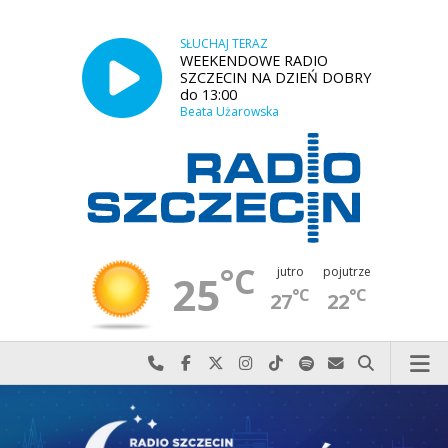
SŁUCHAJ TERAZ
WEEKENDOWE RADIO
SZCZECIN NA DZIEŃ DOBRY
do 13:00
Beata Użarowska
°C
jutro
pojutrze
25
°C
°C
27
22
Najlepiej po prostu do nas zadzwoń
Odwiedź nas na Facebook-u
Odwiedź nas na X
Odwiedź nas na Instagram-ie
Odwiedź nas na TikTok-u
Szukaj nas na Spotify
Wyślij do nas w
Szukaj