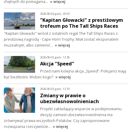
chętnych do pomagania…
» więcej
2026-08-04, godz. 20:03
"Kapitan Głowacki" z prestiżowym
trofeum po The Tall Ships Races
"Kapitan Głowacki" wrócił z ostatnich regat The Tall Ships Races z
prestiżową nagrodą - Cape Horn Trophy. Miał zostać eksponatem
muzealnym, albo zamienić…
» więcej
2026-08-03, godz. 13:38
Akcja "Speed"
Przed nami kolejna akcja „Speed”. Policjanci mają
być bezlitośni. Wobec kogo?
» więcej
2026-08-03, godz. 13:33
Zmiany w prawie o
ubezwłasnowolnieniach
Projekt zakładający wsparcie w podejmowaniu
decyzji zamiast ubezwłasnowolnienia ma
zrównywać prawa wszystkich Polaków. Czy zaproponowane
rozwiązania rzeczywiście…
» więcej