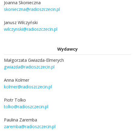
Joanna Skonieczna
skonieczna@radioszczecin.pl
Janusz Wilczyński
wilczynski@radioszczecin.pl
Wydawcy
Małgorzata Gwiazda-Elmerych
gwiazda@radioszczecin.pl
Anna Kolmer
kolmer@radioszczecin.pl
Piotr Tolko
tolko@radioszczecin.pl
Paulina Zaremba
zaremba@radioszczecin.pl