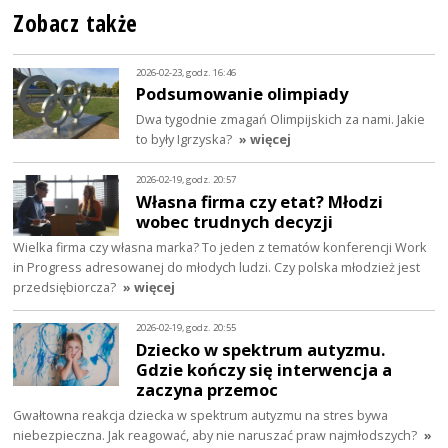
Zobacz także
2026-02-23, godz. 16:46
Podsumowanie olimpiady
Dwa tygodnie zmagań Olimpijskich za nami. Jakie
to były Igrzyska?
» więcej
2026-02-19, godz. 20:57
Własna firma czy etat? Młodzi
wobec trudnych decyzji
Wielka firma czy własna marka? To jeden z tematów konferencji Work
in Progress adresowanej do młodych ludzi. Czy polska młodzież jest
przedsiębiorcza?
» więcej
2026-02-19, godz. 20:55
Dziecko w spektrum autyzmu.
Gdzie kończy się interwencja a
zaczyna przemoc
Gwałtowna reakcja dziecka w spektrum autyzmu na stres bywa
niebezpieczna. Jak reagować, aby nie naruszać praw najmłodszych?
»