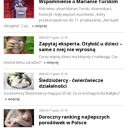
Wspomnienie o Marianie Turskim
Rok temu zmarł Marian Turski, dziennikarz,
historyk i były więzień Auschwitz., który
przekonywał nas do 11. przykazania: „Nie bądź
obojętny”. Czy…
» więcej
2026-02-17, godz. 21:19
Zapytaj eksperta. Otyłość u dzieci –
same z niej nie wyrosną
Coraz więcej dzieci ma kłopoty z nadwagą. Czy
można temu zaradzić?
» więcej
2026-02-17, godz. 21:18
Śledziożercy - ćwierćwiecze
działalności
Szczecińscy Śledziożercy mają już 25 lat. Za co kochają króla Bałtyku?
» więcej
2026-02-17, godz. 21:18
Doroczny ranking najlepszych
porodówek w Polsce