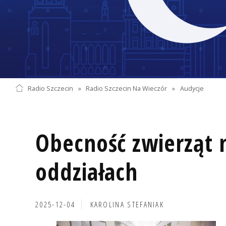
Radio Szczecin
»
Radio Szczecin Na Wieczór
»
Audycje
Obecność zwierząt n
oddziałach
2025-12-04
KAROLINA STEFANIAK