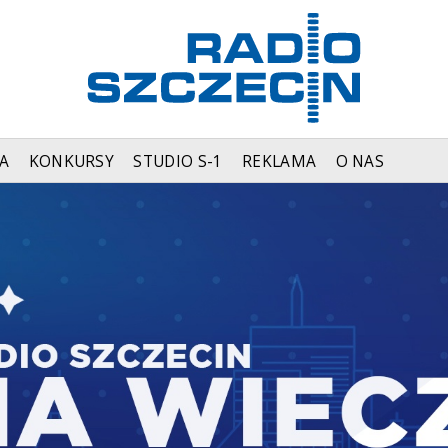
A
KONKURSY
STUDIO S-1
REKLAMA
O NAS