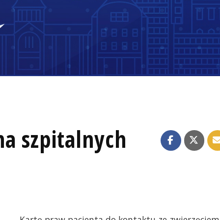
a szpitalnych
„Kartę praw pacjenta do kontaktu ze zwierzęciem