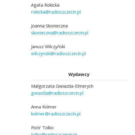
Agata Rokicka
rokicka@radioszczecin.pl
Joanna Skonieczna
skonieczna@radioszczecin.pl
Janusz Wilczyński
wilczynski@radioszczecin.pl
Wydawcy
Małgorzata Gwiazda-Elmerych
gwiazda@radioszczecin.pl
Anna Kolmer
kolmer@radioszczecin.pl
Piotr Tolko
tolko@radioszczecin.pl