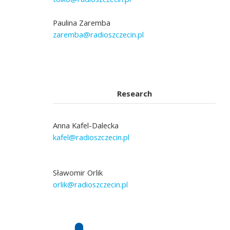
Paulina Zaremba
zaremba@radioszczecin.pl
Research
Anna Kafel-Dalecka
kafel@radioszczecin.pl
Sławomir Orlik
orlik@radioszczecin.pl