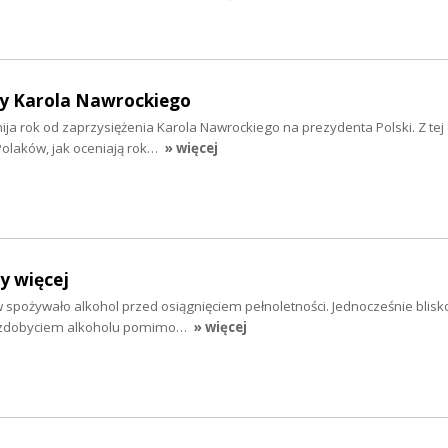
y Karola Nawrockiego
 mija rok od zaprzysiężenia Karola Nawrockiego na prezydenta Polski. Z tej 
olaków, jak oceniają rok…
» więcej
y więcej
 spożywało alkohol przed osiągnięciem pełnoletności. Jednocześnie blisko
e zdobyciem alkoholu pomimo…
» więcej