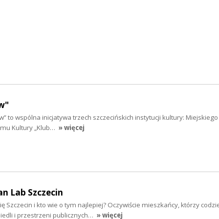
w"
” to wspólna inicjatywa trzech szczecińskich instytucji kultury: Miejskieg
Domu Kultury „Klub…
» więcej
an Lab Szczecin
ię Szczecin i kto wie o tym najlepiej? Oczywiście mieszkańcy, którzy codzi
osiedli i przestrzeni publicznych…
» więcej