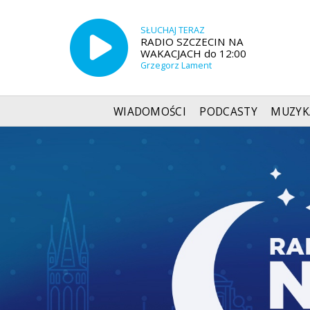
SŁUCHAJ TERAZ
RADIO SZCZECIN NA
WAKACJACH do 12:00
Grzegorz Lament
WIADOMOŚCI
PODCASTY
MUZYK