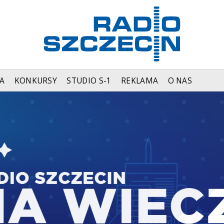
A
KONKURSY
STUDIO S-1
REKLAMA
O NAS