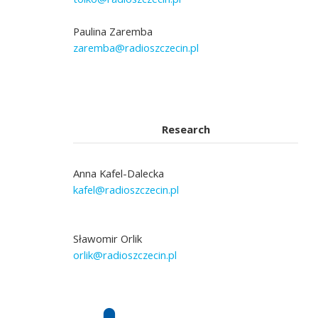
Paulina Zaremba
zaremba@radioszczecin.pl
Research
Anna Kafel-Dalecka
kafel@radioszczecin.pl
Sławomir Orlik
orlik@radioszczecin.pl