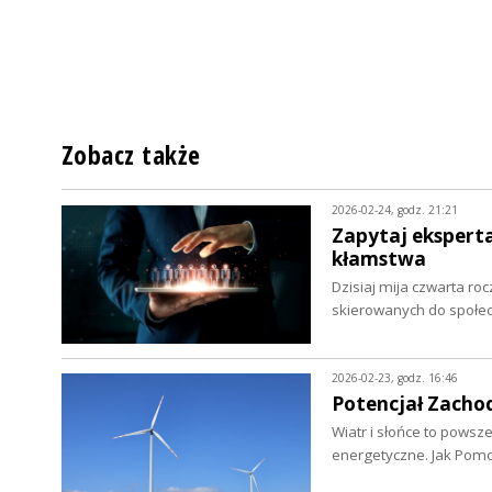
Zobacz także
2026-02-24, godz. 21:21
Zapytaj eksperta
kłamstwa
Dzisiaj mija czwarta roc
skierowanych do społec
2026-02-23, godz. 16:46
Potencjał Zacho
Wiatr i słońce to pows
energetyczne. Jak Pom