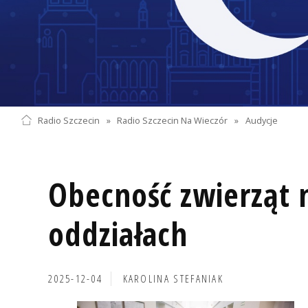
Radio Szczecin
»
Radio Szczecin Na Wieczór
»
Audycje
Obecność zwierząt n
oddziałach
2025-12-04
KAROLINA STEFANIAK