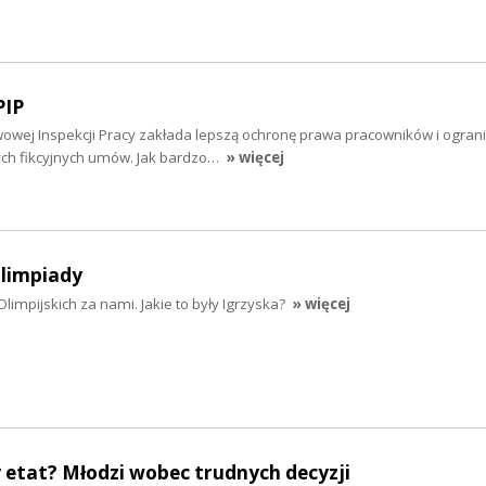
PIP
wowej Inspekcji Pracy zakłada lepszą ochronę prawa pracowników i ogran
ch fikcyjnych umów. Jak bardzo…
» więcej
limpiady
mpijskich za nami. Jakie to były Igrzyska?
» więcej
 etat? Młodzi wobec trudnych decyzji