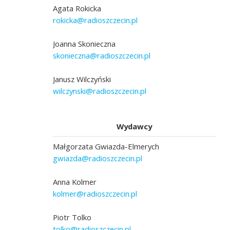
Agata Rokicka
rokicka@radioszczecin.pl
Joanna Skonieczna
skonieczna@radioszczecin.pl
Janusz Wilczyński
wilczynski@radioszczecin.pl
Wydawcy
Małgorzata Gwiazda-Elmerych
gwiazda@radioszczecin.pl
Anna Kolmer
kolmer@radioszczecin.pl
Piotr Tolko
tolko@radioszczecin.pl