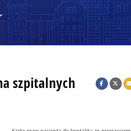
a szpitalnych
„Kartę praw pacjenta do kontaktu ze zwierzęciem