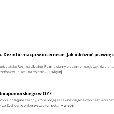
. Dezinformacja w internecie. Jak odróżnić prawdę 
znica ataku Rosji na Ukrainę. Rozmawiamy o dezinformacji, czyli działania
zeństw w Polsce i na świecie…
» więcej
dniopomorskiego w OZE
zechnie dostępne zasoby, które mogą zapewnić długofalowo bezpieczeńs
orze Zachodnie wykorzystuje ten pot…
» więcej