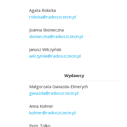
Agata Rokicka
rokicka@radioszczecin.pl
Joanna Skonieczna
skonieczna@radioszczecin.pl
Janusz Wilczyński
wilczynski@radioszczecin.pl
Wydawcy
Małgorzata Gwiazda-Elmerych
gwiazda@radioszczecin.pl
Anna Kolmer
kolmer@radioszczecin.pl
Piotr Tolko