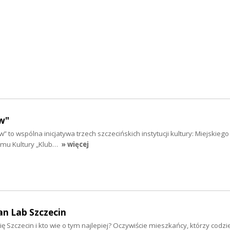
w"
” to wspólna inicjatywa trzech szczecińskich instytucji kultury: Miejskieg
Domu Kultury „Klub…
» więcej
an Lab Szczecin
ię Szczecin i kto wie o tym najlepiej? Oczywiście mieszkańcy, którzy codzi