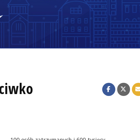
eciwko
100 osób zatrzymanych i 600 tysięcy