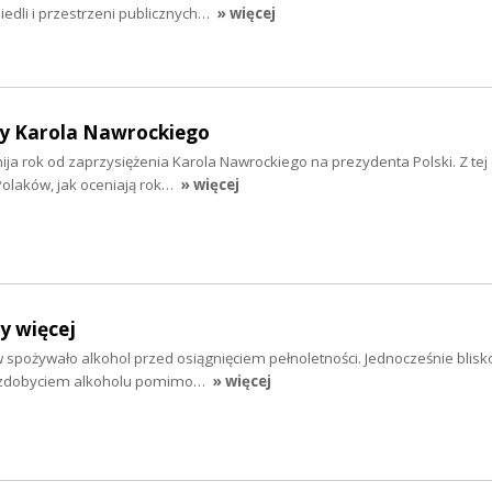
osiedli i przestrzeni publicznych…
» więcej
y Karola Nawrockiego
 mija rok od zaprzysiężenia Karola Nawrockiego na prezydenta Polski. Z tej 
olaków, jak oceniają rok…
» więcej
y więcej
 spożywało alkohol przed osiągnięciem pełnoletności. Jednocześnie blisko
e zdobyciem alkoholu pomimo…
» więcej