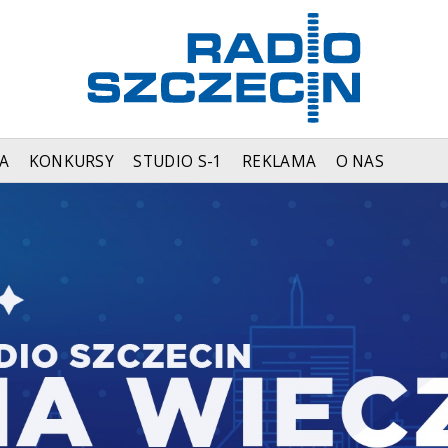
A
KONKURSY
STUDIO S-1
REKLAMA
O NAS