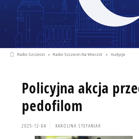
Radio Szczecin
»
Radio Szczecin Na Wieczór
»
Audycje
Policyjna akcja prz
pedofilom
2025-12-04
KAROLINA STEFANIAK