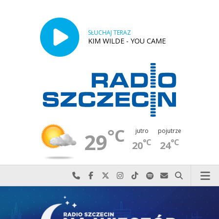
SŁUCHAJ TERAZ
KIM WILDE - YOU CAME
°C
jutro
pojutrze
29
°C
°C
20
24
Najlepiej po prostu do nas zadzwoń
Odwiedź nas na Facebook-u
Odwiedź nas na X
Odwiedź nas na Instagram-ie
Odwiedź nas na TikTok-u
Szukaj nas na Spotify
Wyślij do nas w
Szukaj