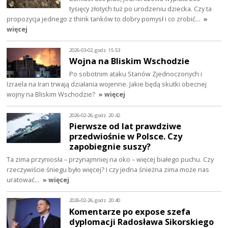
tysięcy złotych tuż po urodzeniu dziecka. Czy ta
propozycja jednego z think tanków to dobry pomysł i co zrobić…
»
więcej
2026-03-02, godz. 15:53
Wojna na Bliskim Wschodzie
Po sobotnim ataku Stanów Zjednoczonych i
Izraela na Iran trwają działania wojenne. Jakie będą skutki obecnej
wojny na Bliskim Wschodzie?
» więcej
2026-02-26, godz. 20:42
Pierwsze od lat prawdziwe
przedwiośnie w Polsce. Czy
zapobiegnie suszy?
Ta zima przyniosła – przynajmniej na oko – więcej białego puchu. Czy
rzeczywiście śniegu było więcej? I czy jedna śnieżna zima może nas
uratować…
» więcej
2026-02-26, godz. 20:40
Komentarze po expose szefa
dyplomacji Radosława Sikorskiego