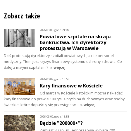
Zobacz także
2026-03-03, godz. 21:09
Powiatowe szpitale na skraju
bankructwa. Ich dyrektorzy
protestują w Warszawie
Dziś protestują dyrektorzy szpitali powiatowych, a nie personel
medyczny. Tłem jest kryzys finansowy systemu ochrony zdrowia. Co
dalej z małymi szpitalami?
» więcej
2026-03-02, godz. 15:53
Kary finansowe w Kościele
Od marca w Kościele katolickim można nakładać
kary finansowe do prawie 100 tys. złotych na duchownych oraz osoby
świeckie, które dopuściły się przestępstw…
» więcej
2026-03-02, godz. 15:53
Będzie "200000+"?
Zamiast 800 plus, jednorazowa wypłata 200