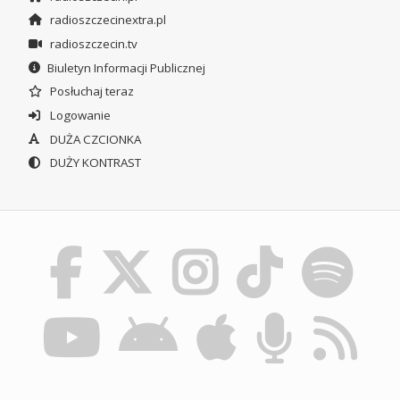
radioszczecinextra.pl
radioszczecin.tv
Biuletyn Informacji Publicznej
Posłuchaj teraz
Logowanie
DUŻA CZCIONKA
DUŻY KONTRAST