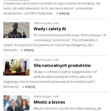
„Pasywność lub liczenie na innych to zaproszenie do eskalacji, tak
samo, jak wykrzykiwanie, że to nie nasza wojna” - powiedział
wicepremier, szef MSZ Radosław…
» więcej
2026-02-25, godz. 14:30
Wady i zalety AI
W Szczecinie trwa konferencja "Komunikacja z AI
- w edukacji i w biznesie". Porozmawiamy o
celach i korzyściach korzystania ze sztucznej inteligencji. Ale i
ciemnych…
» więcej
2026-02-25, godz. 14:30
Siła naturalnych produktów
Dbając o zdrowie i piękny wygląd ludzie od
wieków wykorzystywali rośliny. Jaką rolę
odgrywają one w nowoczesnych preparatach kosmetycznych i
farmaceut…
» więcej
2026-02-25, godz. 14:30
Młodzi a biznes
Młodzi a biznes. Czy młodzi ludzie wiedzą, jak