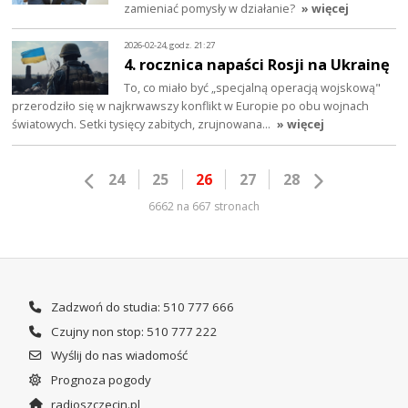
zamieniać pomysły w działanie?
» więcej
2026-02-24, godz. 21:27
4. rocznica napaści Rosji na Ukrainę
To, co miało być „specjalną operacją wojskową"
przerodziło się w najkrwawszy konflikt w Europie po obu wojnach
światowych. Setki tysięcy zabitych, zrujnowana…
» więcej
24
25
26
27
28
6662 na 667 stronach
Zadzwoń do studia: 510 777 666
Czujny non stop: 510 777 222
Wyślij do nas wiadomość
Prognoza pogody
radioszczecin.pl