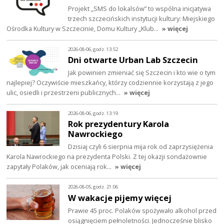
Projekt „SMS do lokalsów” to wspólna inicjatywa
trzech szczecińskich instytucji kultury: Miejskiego
Ośrodka Kultury w Szczecinie, Domu Kultury „Klub…
» więcej
2026-08-06, godz. 13:52
Dni otwarte Urban Lab Szczecin
Jak powinien zmieniać się Szczecin i kto wie o tym
najlepiej? Oczywiście mieszkańcy, którzy codziennie korzystają z jego
ulic, osiedli i przestrzeni publicznych…
» więcej
2026-08-06, godz. 13:19
Rok prezydentury Karola
Nawrockiego
Dzisiaj czyli 6 sierpnia mija rok od zaprzysiężenia
Karola Nawrockiego na prezydenta Polski. Z tej okazji sondażownie
zapytały Polaków, jak oceniają rok…
» więcej
2026-08-05, godz. 21:06
W wakacje pijemy więcej
Prawie 45 proc. Polaków spożywało alkohol przed
osiągnięciem pełnoletności. Jednocześnie blisko