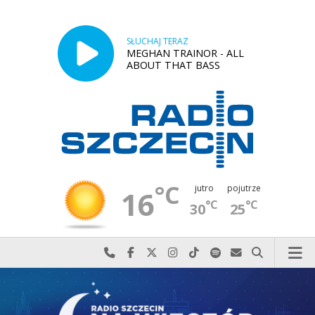
SŁUCHAJ TERAZ
MEGHAN TRAINOR - ALL
ABOUT THAT BASS
°C
jutro
pojutrze
16
°C
°C
30
25
Najlepiej po prostu do nas zadzwoń
Odwiedź nas na Facebook-u
Odwiedź nas na X
Odwiedź nas na Instagram-ie
Odwiedź nas na TikTok-u
Szukaj nas na Spotify
Wyślij do nas w
Szukaj