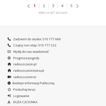
1
2
3
4
5
6662 na 667 stronach
Zadzwoń do studia: 510 777 666
Czujny non stop: 510 777 222
Wyślij do nas wiadomość
Prognoza pogody
radioszczecin.pl
radioszczecinextra.pl
radioszczecin.tv
Biuletyn Informacji Publicznej
Posłuchaj teraz
Logowanie
DUŻA CZCIONKA