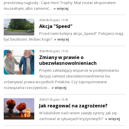
prestiżową nagrodą - Cape Horn Trophy. Miał zostać eksponatem
muzealnym, albo zamienić…
» więcej
2026-08-03, godz. 13:38
Akcja "Speed"
Przed nami kolejna akcja „Speed”. Policjanci mają
być bezlitośni. Wobec kogo?
» więcej
2026-08-03, godz. 13:33
Zmiany w prawie o
ubezwłasnowolnieniach
Projekt zakładający wsparcie w podejmowaniu
decyzji zamiast ubezwłasnowolnienia ma
zrównywać prawa wszystkich Polaków. Czy zaproponowane
rozwiązania rzeczywiście…
» więcej
2026-07-30, godz. 16:46
Jak reagować na zagrożenie?
W lubelskim nad ranem zawyły syreny. Jak się
zachować w sytuacjach kryzysowych?
» więcej