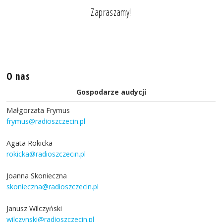
Zapraszamy!
O nas
Gospodarze audycji
Małgorzata Frymus
frymus@radioszczecin.pl
Agata Rokicka
rokicka@radioszczecin.pl
Joanna Skonieczna
skonieczna@radioszczecin.pl
Janusz Wilczyński
wilczynski@radioszczecin.pl