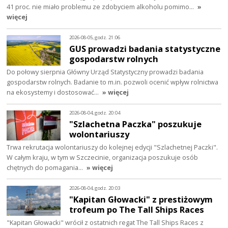
41 proc. nie miało problemu ze zdobyciem alkoholu pomimo…
»
więcej
2026-08-05, godz. 21:06
GUS prowadzi badania statystyczne
gospodarstw rolnych
Do połowy sierpnia Główny Urząd Statystyczny prowadzi badania
gospodarstw rolnych. Badanie to m.in. pozwoli ocenić wpływ rolnictwa
na ekosystemy i dostosować…
» więcej
2026-08-04, godz. 20:04
"Szlachetna Paczka" poszukuje
wolontariuszy
Trwa rekrutacja wolontariuszy do kolejnej edycji "Szlachetnej Paczki".
W całym kraju, w tym w Szczecinie, organizacja poszukuje osób
chętnych do pomagania…
» więcej
2026-08-04, godz. 20:03
"Kapitan Głowacki" z prestiżowym
trofeum po The Tall Ships Races
"Kapitan Głowacki" wrócił z ostatnich regat The Tall Ships Races z