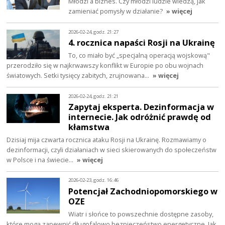
Młodzi a biznes. Czy młodzi ludzie wiedzą, jak
zamieniać pomysły w działanie?
» więcej
2026-02-24, godz. 21:27
4. rocznica napaści Rosji na Ukrainę
To, co miało być „specjalną operacją wojskową"
przerodziło się w najkrwawszy konflikt w Europie po obu wojnach
światowych. Setki tysięcy zabitych, zrujnowana…
» więcej
2026-02-24, godz. 21:21
Zapytaj eksperta. Dezinformacja w
internecie. Jak odróżnić prawdę od
kłamstwa
Dzisiaj mija czwarta rocznica ataku Rosji na Ukrainę. Rozmawiamy o
dezinformacji, czyli działaniach w sieci skierowanych do społeczeństw
w Polsce i na świecie…
» więcej
2026-02-23, godz. 16:46
Potencjał Zachodniopomorskiego w
OZE
Wiatr i słońce to powszechnie dostępne zasoby,
które mogą zapewnić długofalowo bezpieczeństwo energetyczne. Jak