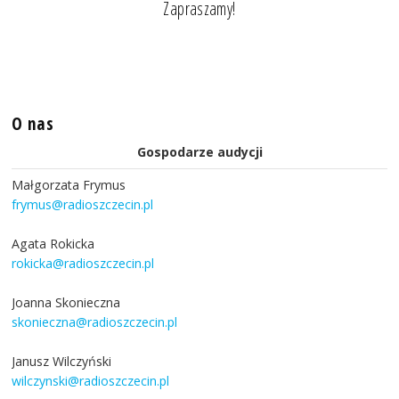
Zapraszamy!
O nas
Gospodarze audycji
Małgorzata Frymus
frymus@radioszczecin.pl
Agata Rokicka
rokicka@radioszczecin.pl
Joanna Skonieczna
skonieczna@radioszczecin.pl
Janusz Wilczyński
wilczynski@radioszczecin.pl