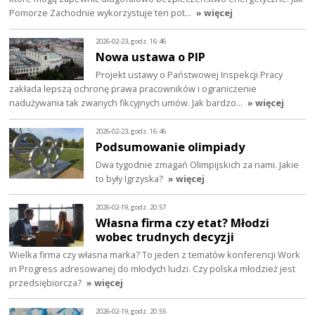
Pomorze Zachodnie wykorzystuje ten pot…
» więcej
2026-02-23, godz. 16:46
Nowa ustawa o PIP
Projekt ustawy o Państwowej Inspekcji Pracy
zakłada lepszą ochronę prawa pracowników i ograniczenie
nadużywania tak zwanych fikcyjnych umów. Jak bardzo…
» więcej
2026-02-23, godz. 16:46
Podsumowanie olimpiady
Dwa tygodnie zmagań Olimpijskich za nami. Jakie
to były Igrzyska?
» więcej
2026-02-19, godz. 20:57
Własna firma czy etat? Młodzi
wobec trudnych decyzji
Wielka firma czy własna marka? To jeden z tematów konferencji Work
in Progress adresowanej do młodych ludzi. Czy polska młodzież jest
przedsiębiorcza?
» więcej
2026-02-19, godz. 20:55