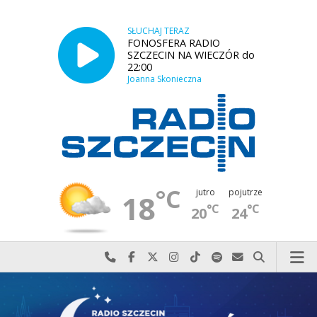
SŁUCHAJ TERAZ
FONOSFERA RADIO
SZCZECIN NA WIECZÓR do
22:00
Joanna Skonieczna
°C
jutro
pojutrze
18
°C
°C
20
24
Najlepiej po prostu do nas zadzwoń
Odwiedź nas na Facebook-u
Odwiedź nas na X
Odwiedź nas na Instagram-ie
Odwiedź nas na TikTok-u
Szukaj nas na Spotify
Wyślij do nas w
Szukaj