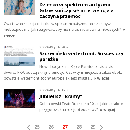
Dziecko w spektrum autyzmu.
Gdzie kończy się interwencja a
zaczyna przemoc
Gwałtowna reakcja dziecka w spektrum autyzmu na stres bywa
niebezpieczna. Jak reagować, aby nie naruszać praw najmłodszych?
»
więcej
2026-02-19, godz. 20:54
Szczeciński waterfront. Sukces czy
porażka
Nowe budynki na Kępie Parnickiej, vis-a-vis
dworca PKP, budzą skrajne emocje. Czy w tym miejscu, a także obok,
powstaje waterfront godny europejskiego miasta…
» więcej
2026-02-18, godz. 15:18
Jubileusz "Bramy"
Goleniowski Teatr Brama ma 30 lat. Jakie atrakcje
przygotował na rok jubileuszowy?
» więcej
25
26
27
28
29