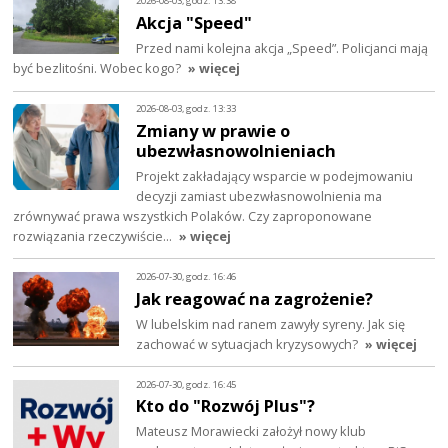
2026-08-03, godz. 13:38
Akcja "Speed"
Przed nami kolejna akcja „Speed”. Policjanci mają
być bezlitośni. Wobec kogo?
» więcej
2026-08-03, godz. 13:33
Zmiany w prawie o
ubezwłasnowolnieniach
Projekt zakładający wsparcie w podejmowaniu
decyzji zamiast ubezwłasnowolnienia ma
zrównywać prawa wszystkich Polaków. Czy zaproponowane
rozwiązania rzeczywiście…
» więcej
2026-07-30, godz. 16:46
Jak reagować na zagrożenie?
W lubelskim nad ranem zawyły syreny. Jak się
zachować w sytuacjach kryzysowych?
» więcej
2026-07-30, godz. 16:45
Kto do "Rozwój Plus"?
Mateusz Morawiecki założył nowy klub