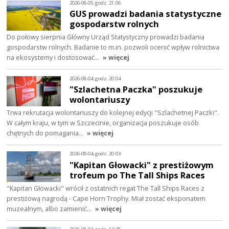
2026-08-05, godz. 21:06
GUS prowadzi badania statystyczne
gospodarstw rolnych
Do połowy sierpnia Główny Urząd Statystyczny prowadzi badania
gospodarstw rolnych. Badanie to m.in. pozwoli ocenić wpływ rolnictwa
na ekosystemy i dostosować…
» więcej
2026-08-04, godz. 20:04
"Szlachetna Paczka" poszukuje
wolontariuszy
Trwa rekrutacja wolontariuszy do kolejnej edycji "Szlachetnej Paczki".
W całym kraju, w tym w Szczecinie, organizacja poszukuje osób
chętnych do pomagania…
» więcej
2026-08-04, godz. 20:03
"Kapitan Głowacki" z prestiżowym
trofeum po The Tall Ships Races
"Kapitan Głowacki" wrócił z ostatnich regat The Tall Ships Races z
prestiżową nagrodą - Cape Horn Trophy. Miał zostać eksponatem
muzealnym, albo zamienić…
» więcej