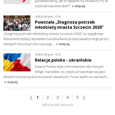
parlamentarny. Jak to wpłynie na struktury PiS w
zachodniopomorskim?
» więcej
2026-07-29, godz. 13:36
Powstała „Diagnoza potrzeb
młodzieży miasta Szczecin 2026”
„Diagnozy potrzeb młodzieży miasta Szczecin 2026”, to wyjątkowy
dokument będący wynikiem samobadania przeprowadzonego przez
młodych mieszkańców naszego…
» więcej
2026-07-29, godz. 13:18
Relacje polsko - ukraińskie
Dawna Polska była schronieniem dla różnych
religii i narodów, co często przywołuje się jako
dowód na historyczne korzenie otwartości. Przez wieki na ziemiach…
» więcej
1
2
3
4
5
6659 na 666 stronach