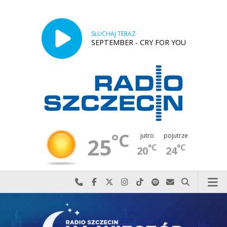
SŁUCHAJ TERAZ
SEPTEMBER - CRY FOR YOU
°C
jutro
pojutrze
25
°C
°C
20
24
Najlepiej po prostu do nas zadzwoń
Odwiedź nas na Facebook-u
Odwiedź nas na X
Odwiedź nas na Instagram-ie
Odwiedź nas na TikTok-u
Szukaj nas na Spotify
Wyślij do nas w
Szukaj