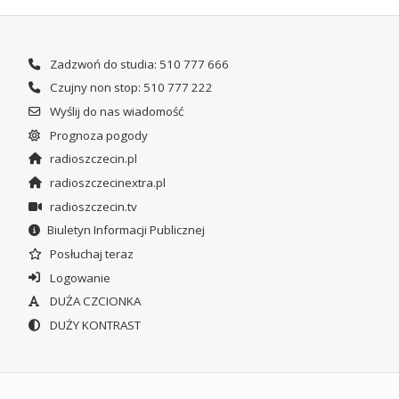
Zadzwoń do studia: 510 777 666
Czujny non stop: 510 777 222
Wyślij do nas wiadomość
Prognoza pogody
radioszczecin.pl
radioszczecinextra.pl
radioszczecin.tv
Biuletyn Informacji Publicznej
Posłuchaj teraz
Logowanie
DUŻA CZCIONKA
DUŻY KONTRAST