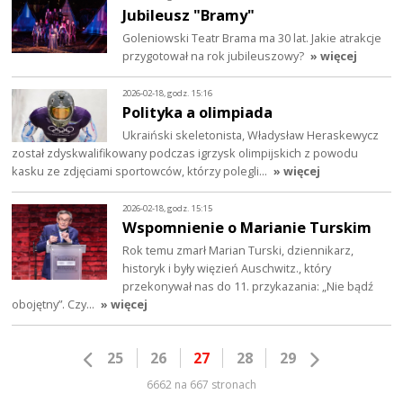
Jubileusz "Bramy"
Goleniowski Teatr Brama ma 30 lat. Jakie atrakcje
przygotował na rok jubileuszowy?
» więcej
2026-02-18, godz. 15:16
Polityka a olimpiada
Ukraiński skeletonista, Władysław Heraskewycz
został zdyskwalifikowany podczas igrzysk olimpijskich z powodu
kasku ze zdjęciami sportowców, którzy polegli…
» więcej
2026-02-18, godz. 15:15
Wspomnienie o Marianie Turskim
Rok temu zmarł Marian Turski, dziennikarz,
historyk i były więzień Auschwitz., który
przekonywał nas do 11. przykazania: „Nie bądź
obojętny”. Czy…
» więcej
25
26
27
28
29
6662 na 667 stronach