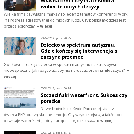
Własna firma czy etat? Młodzi
wobec trudnych decyzji
Wielka firma czy własna marka? To jeden z tematów konferencji Work
in Progress adresowanej do młodych ludzi. Czy polska młodzież jest
przedsiębiorcza?
» więcej
2026-02-19, godz. 20:55
Dziecko w spektrum autyzmu.
Gdzie kończy się interwencja a
zaczyna przemoc
Gwałtowna reakcja dziecka w spektrum autyzmu na stres bywa
niebezpieczna. Jak reagować, aby nie naruszać praw najmłodszych?
»
więcej
2026-02-19, godz. 20:54
Szczeciński waterfront. Sukces czy
porażka
Nowe budynki na Kępie Parnickiej, vis-a-vis
dworca PKP, budzą skrajne emocje. Czy w tym miejscu, a także obok,
powstaje waterfront godny europejskiego miasta…
» więcej
2026-02-18, godz. 15:18