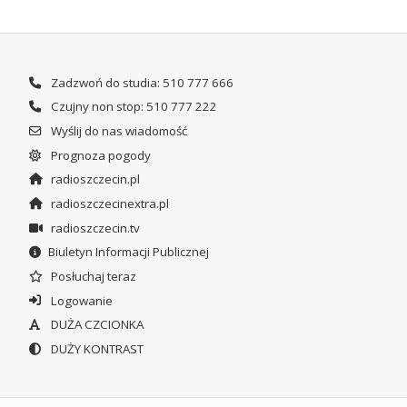
Zadzwoń do studia: 510 777 666
Czujny non stop: 510 777 222
Wyślij do nas wiadomość
Prognoza pogody
radioszczecin.pl
radioszczecinextra.pl
radioszczecin.tv
Biuletyn Informacji Publicznej
Posłuchaj teraz
Logowanie
DUŻA CZCIONKA
DUŻY KONTRAST