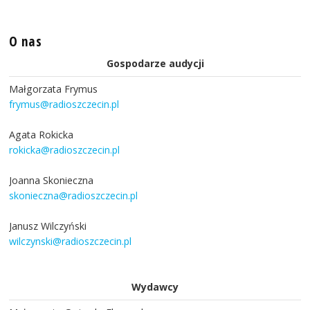
O nas
Gospodarze audycji
Małgorzata Frymus
frymus@radioszczecin.pl
Agata Rokicka
rokicka@radioszczecin.pl
Joanna Skonieczna
skonieczna@radioszczecin.pl
Janusz Wilczyński
wilczynski@radioszczecin.pl
Wydawcy