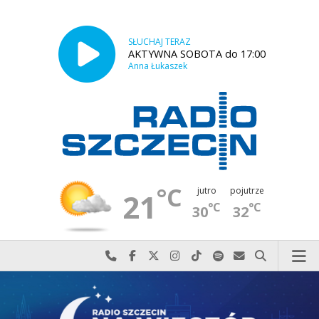
SŁUCHAJ TERAZ
AKTYWNA SOBOTA do 17:00
Anna Łukaszek
°C
jutro
pojutrze
21
°C
°C
30
32
Najlepiej po prostu do nas zadzwoń
Odwiedź nas na Facebook-u
Odwiedź nas na X
Odwiedź nas na Instagram-ie
Odwiedź nas na TikTok-u
Szukaj nas na Spotify
Wyślij do nas w
Szukaj