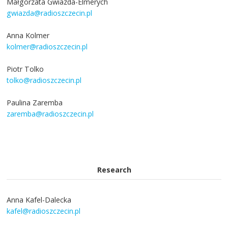
Małgorzata Gwiazda-Elmerych
gwiazda@radioszczecin.pl
Anna Kolmer
kolmer@radioszczecin.pl
Piotr Tolko
tolko@radioszczecin.pl
Paulina Zaremba
zaremba@radioszczecin.pl
Research
Anna Kafel-Dalecka
kafel@radioszczecin.pl