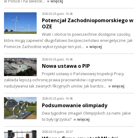
w Polsce i na świecie…
» więcej
2026-02-23, godz. 16:46
Potencjał Zachodniopomorskiego w
OZE
Wiatr i słońce to powszechnie dostępne zasoby,
które mogą zapewnić długofalowo bezpieczeństwo energetyczne. Jak
Pomorze Zachodnie wykorzystuje ten pot…
» więcej
2026-02-23, godz. 16:46
Nowa ustawa o PIP
Projekt ustawy o Państwowej Inspekcji Pracy
zakłada lepszą ochronę prawa pracowników i ograniczenie
nadużywania tak zwanych fikcyjnych umów. Jak bardzo…
» więcej
2026-02-23, godz. 16:46
Podsumowanie olimpiady
Dwa tygodnie zmagań Olimpijskich za nami. Jakie
to były Igrzyska?
» więcej
2026-02-19, godz. 20:57