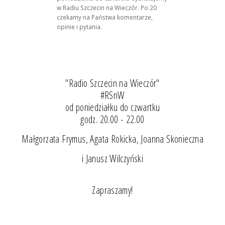
w Radiu Szczecin na Wieczór. Po 20
czekamy na Państwa komentarze,
opinie i pytania.
"Radio Szczecin na Wieczór"
#RSnW
od poniedziałku do czwartku
godz. 20.00 - 22.00
Małgorzata Frymus, Agata Rokicka, Joanna Skonieczna
i Janusz Wilczyński
Zapraszamy!