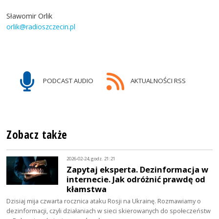
Sławomir Orlik
orlik@radioszczecin.pl
PODCAST AUDIO
AKTUALNOŚCI RSS
Zobacz także
2026-02-24, godz. 21:21
Zapytaj eksperta. Dezinformacja w
internecie. Jak odróżnić prawdę od
kłamstwa
Dzisiaj mija czwarta rocznica ataku Rosji na Ukrainę. Rozmawiamy o
dezinformacji, czyli działaniach w sieci skierowanych do społeczeństw