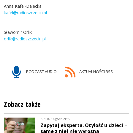
Anna Kafel-Dalecka
kafel@radioszczecin.pl
Sławomir Orlik
orlik@radioszczecin.pl
PODCAST AUDIO
AKTUALNOŚCI RSS
Zobacz także
2026-02-17, godz. 21:19
Zapytaj eksperta. Otyłość u dzieci –
same z niej nie wyrosną