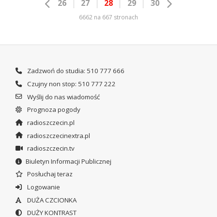
26
27
28
29
30
6662 na 667 stronach
Zadzwoń do studia: 510 777 666
Czujny non stop: 510 777 222
Wyślij do nas wiadomość
Prognoza pogody
radioszczecin.pl
radioszczecinextra.pl
radioszczecin.tv
Biuletyn Informacji Publicznej
Posłuchaj teraz
Logowanie
DUŻA CZCIONKA
DUŻY KONTRAST