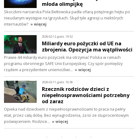
młoda olimpijkę
Skoczkini narciarska Pola Bełtowska padła ofiarą potężnego hejtu po
nieudanym występie na Igrzyskach. Skąd tyle agresji u niektórych
internautów?
» więcej
2026-02-12, godz. 19:52
Miliardy euro pożyczki od UE na
zbrojenia. Opozycja ma wątpliwości
Prawie 44 miliardy euro pożyczek ma otrzymać Polska w ramach
programu obronnego SAFE Unii Europejskiej. Czy spór pomiędzy
rządem a prezydentem uniemożliwi…
» więcej
2026-02-11, godz. 16:58
Rzecznik rodziców dzieci z
niepełnosprawnościami potrzebny
od zaraz
Opieka nad dzieckiem z niepełnosprawnościami to praca na pełny
etat, przez całą dobę. Bez wynagrodzenia, za to ze stuprocentowym
poświęceniem. Rodzice…
» więcej