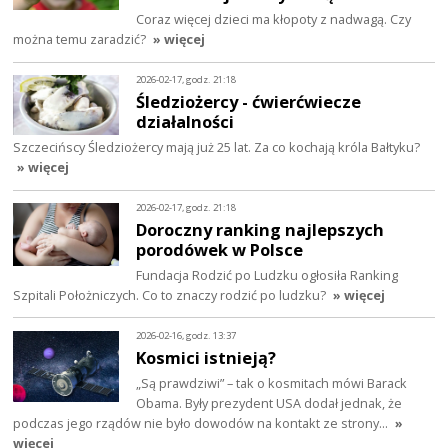
Coraz więcej dzieci ma kłopoty z nadwagą. Czy
można temu zaradzić?
» więcej
2026-02-17, godz. 21:18
Śledziożercy - ćwierćwiecze
działalności
Szczecińscy Śledziożercy mają już 25 lat. Za co kochają króla Bałtyku?
» więcej
2026-02-17, godz. 21:18
Doroczny ranking najlepszych
porodówek w Polsce
Fundacja Rodzić po Ludzku ogłosiła Ranking
Szpitali Położniczych. Co to znaczy rodzić po ludzku?
» więcej
2026-02-16, godz. 13:37
Kosmici istnieją?
„Są prawdziwi” – tak o kosmitach mówi Barack
Obama. Były prezydent USA dodał jednak, że
podczas jego rządów nie było dowodów na kontakt ze strony…
»
więcej