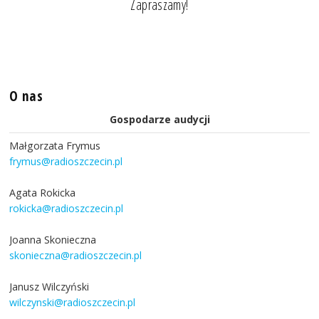
Zapraszamy!
O nas
Gospodarze audycji
Małgorzata Frymus
frymus@radioszczecin.pl
Agata Rokicka
rokicka@radioszczecin.pl
Joanna Skonieczna
skonieczna@radioszczecin.pl
Janusz Wilczyński
wilczynski@radioszczecin.pl