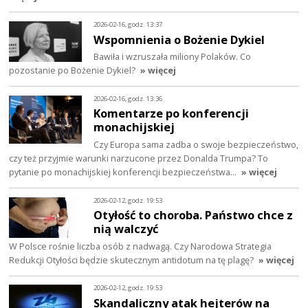
2026-02-16, godz. 13:37
Wspomnienia o Bożenie Dykiel
Bawiła i wzruszała miliony Polaków. Co
pozostanie po Bożenie Dykiel?
» więcej
2026-02-16, godz. 13:36
Komentarze po konferencji
monachijskiej
Czy Europa sama zadba o swoje bezpieczeństwo,
czy też przyjmie warunki narzucone przez Donalda Trumpa? To
pytanie po monachijskiej konferencji bezpieczeństwa…
» więcej
2026-02-12, godz. 19:53
Otyłość to choroba. Państwo chce z
nią walczyć
W Polsce rośnie liczba osób z nadwagą. Czy Narodowa Strategia
Redukcji Otyłości będzie skutecznym antidotum na tę plagę?
» więcej
2026-02-12, godz. 19:53
Skandaliczny atak hejterów na