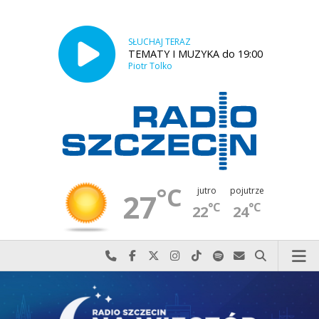
SŁUCHAJ TERAZ
TEMATY I MUZYKA do 19:00
Piotr Tolko
°C
jutro
pojutrze
27
°C
°C
22
24
Najlepiej po prostu do nas zadzwoń
Odwiedź nas na Facebook-u
Odwiedź nas na X
Odwiedź nas na Instagram-ie
Odwiedź nas na TikTok-u
Szukaj nas na Spotify
Wyślij do nas w
Szukaj