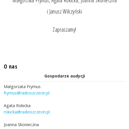
Małgorzata Frymus, Agata Rokicka, Joanna Skonieczna
i Janusz Wilczyński
Zapraszamy!
O nas
Gospodarze audycji
Małgorzata Frymus
frymus@radioszczecin.pl
Agata Rokicka
rokicka@radioszczecin.pl
Joanna Skonieczna