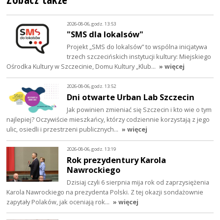
2026-08-06, godz. 13:53
"SMS dla lokalsów"
Projekt „SMS do lokalsów” to wspólna inicjatywa
trzech szczecińskich instytucji kultury: Miejskiego
Ośrodka Kultury w Szczecinie, Domu Kultury „Klub…
» więcej
2026-08-06, godz. 13:52
Dni otwarte Urban Lab Szczecin
Jak powinien zmieniać się Szczecin i kto wie o tym
najlepiej? Oczywiście mieszkańcy, którzy codziennie korzystają z jego
ulic, osiedli i przestrzeni publicznych…
» więcej
2026-08-06, godz. 13:19
Rok prezydentury Karola
Nawrockiego
Dzisiaj czyli 6 sierpnia mija rok od zaprzysiężenia
Karola Nawrockiego na prezydenta Polski. Z tej okazji sondażownie
zapytały Polaków, jak oceniają rok…
» więcej