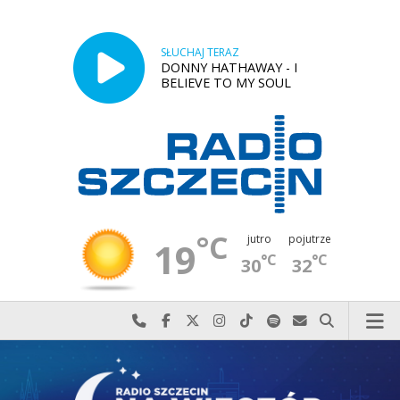
SŁUCHAJ TERAZ
DONNY HATHAWAY - I
BELIEVE TO MY SOUL
°C
jutro
pojutrze
19
°C
°C
30
32
Najlepiej po prostu do nas zadzwoń
Odwiedź nas na Facebook-u
Odwiedź nas na X
Odwiedź nas na Instagram-ie
Odwiedź nas na TikTok-u
Szukaj nas na Spotify
Wyślij do nas w
Szukaj