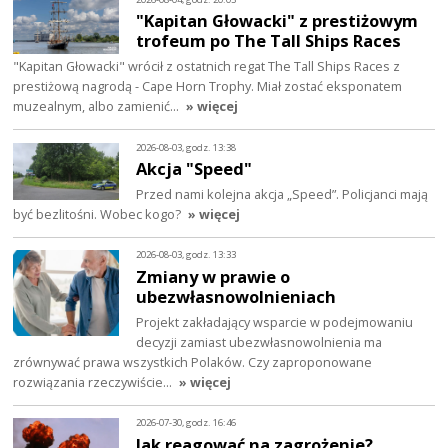
"Kapitan Głowacki" z prestiżowym
trofeum po The Tall Ships Races
"Kapitan Głowacki" wrócił z ostatnich regat The Tall Ships Races z
prestiżową nagrodą - Cape Horn Trophy. Miał zostać eksponatem
muzealnym, albo zamienić…
» więcej
2026-08-03, godz. 13:38
Akcja "Speed"
Przed nami kolejna akcja „Speed”. Policjanci mają
być bezlitośni. Wobec kogo?
» więcej
2026-08-03, godz. 13:33
Zmiany w prawie o
ubezwłasnowolnieniach
Projekt zakładający wsparcie w podejmowaniu
decyzji zamiast ubezwłasnowolnienia ma
zrównywać prawa wszystkich Polaków. Czy zaproponowane
rozwiązania rzeczywiście…
» więcej
2026-07-30, godz. 16:46
Jak reagować na zagrożenie?