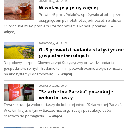
2026-08-05, godz. 21:06
W wakacje pijemy więcej
Prawie 45 proc. Polaków spożywało alkohol przed
osiągnięciem pełnoletności. Jednocześnie blisko
41 proc. nie miało problemu ze zdobyciem alkoholu pomimo…
»
więcej
2026-08-05, godz. 21:06
GUS prowadzi badania statystyczne
gospodarstw rolnych
Do połowy sierpnia Główny Urząd Statystyczny prowadzi badania
gospodarstw rolnych. Badanie to m.in. pozwoli ocenić wpływ rolnictwa
na ekosystemy i dostosować…
» więcej
2026-08-04, godz. 20:04
"Szlachetna Paczka" poszukuje
wolontariuszy
Trwa rekrutacja wolontariuszy do kolejnej edycji "Szlachetnej Paczki".
W całym kraju, w tym w Szczecinie, organizacja poszukuje osób
chętnych do pomagania…
» więcej
2026-08-04, godz. 20:03