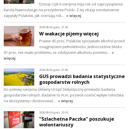
Dzisiaj czyli 6 sierpnia mija rok od zaprzysiężenia
Karola Nawrockiego na prezydenta Polski. Z tej okazji sondażownie
zapytały Polaków, jak oceniają rok…
» więcej
2026-08-05, godz. 21:06
W wakacje pijemy więcej
Prawie 45 proc. Polaków spożywało alkohol przed
osiągnięciem pełnoletności. Jednocześnie blisko
41 proc. nie miało problemu ze zdobyciem alkoholu pomimo…
»
więcej
2026-08-05, godz. 21:06
GUS prowadzi badania statystyczne
gospodarstw rolnych
Do połowy sierpnia Główny Urząd Statystyczny prowadzi badania
gospodarstw rolnych. Badanie to m.in. pozwoli ocenić wpływ rolnictwa
na ekosystemy i dostosować…
» więcej
2026-08-04, godz. 20:04
"Szlachetna Paczka" poszukuje
wolontariuszy