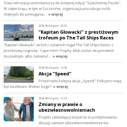
Trwa rekrutacja wolontariuszy do kolejnej edycji "Szlachetnej Paczki".
W całym kraju, w tym w Szczecinie, organizacja poszukuje osób
chętnych do pomagania…
» więcej
2026-08-04, godz. 20:03
"Kapitan Głowacki" z prestiżowym
trofeum po The Tall Ships Races
"Kapitan Głowacki" wrócił z ostatnich regat The Tall Ships Races z
prestiżową nagrodą - Cape Horn Trophy. Miał zostać eksponatem
muzealnym, albo zamienić…
» więcej
2026-08-03, godz. 13:38
Akcja "Speed"
Przed nami kolejna akcja „Speed”. Policjanci mają
być bezlitośni. Wobec kogo?
» więcej
2026-08-03, godz. 13:33
Zmiany w prawie o
ubezwłasnowolnieniach
Projekt zakładający wsparcie w podejmowaniu
decyzji zamiast ubezwłasnowolnienia ma