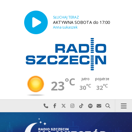
SŁUCHAJ TERAZ
AKTYWNA SOBOTA do 17:00
Anna Łukaszek
°C
jutro
pojutrze
23
°C
°C
30
32
Najlepiej po prostu do nas zadzwoń
Odwiedź nas na Facebook-u
Odwiedź nas na X
Odwiedź nas na Instagram-ie
Odwiedź nas na TikTok-u
Szukaj nas na Spotify
Wyślij do nas w
Szukaj