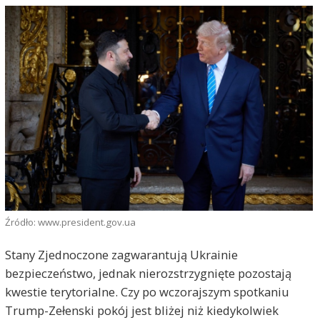
Źródło: www.president.gov.ua
Stany Zjednoczone zagwarantują Ukrainie
bezpieczeństwo, jednak nierozstrzygnięte pozostają
kwestie terytorialne. Czy po wczorajszym spotkaniu
Trump-Zełenski pokój jest bliżej niż kiedykolwiek