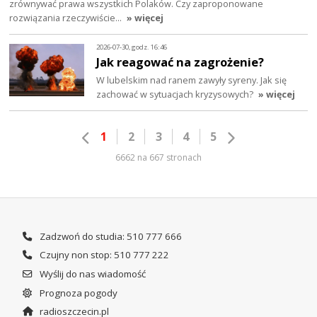
zrównywać prawa wszystkich Polaków. Czy zaproponowane
rozwiązania rzeczywiście…
» więcej
2026-07-30, godz. 16:46
Jak reagować na zagrożenie?
W lubelskim nad ranem zawyły syreny. Jak się
zachować w sytuacjach kryzysowych?
» więcej
1
2
3
4
5
6662 na 667 stronach
Zadzwoń do studia: 510 777 666
Czujny non stop: 510 777 222
Wyślij do nas wiadomość
Prognoza pogody
radioszczecin.pl