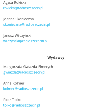
Agata Rokicka
rokicka@radioszczecin.pl
Joanna Skonieczna
skonieczna@radioszczecin.pl
Janusz Wilczyński
wilczynski@radioszczecin.pl
Wydawcy
Małgorzata Gwiazda-Elmerych
gwiazda@radioszczecin.pl
Anna Kolmer
kolmer@radioszczecin.pl
Piotr Tolko
tolko@radioszczecin.pl