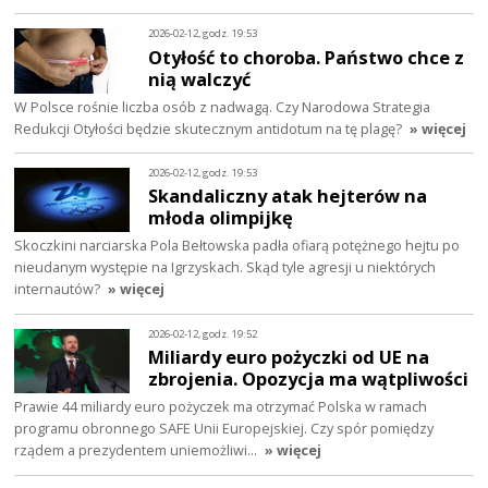
2026-02-12, godz. 19:53
Otyłość to choroba. Państwo chce z
nią walczyć
W Polsce rośnie liczba osób z nadwagą. Czy Narodowa Strategia
Redukcji Otyłości będzie skutecznym antidotum na tę plagę?
» więcej
2026-02-12, godz. 19:53
Skandaliczny atak hejterów na
młoda olimpijkę
Skoczkini narciarska Pola Bełtowska padła ofiarą potężnego hejtu po
nieudanym występie na Igrzyskach. Skąd tyle agresji u niektórych
internautów?
» więcej
2026-02-12, godz. 19:52
Miliardy euro pożyczki od UE na
zbrojenia. Opozycja ma wątpliwości
Prawie 44 miliardy euro pożyczek ma otrzymać Polska w ramach
programu obronnego SAFE Unii Europejskiej. Czy spór pomiędzy
rządem a prezydentem uniemożliwi…
» więcej