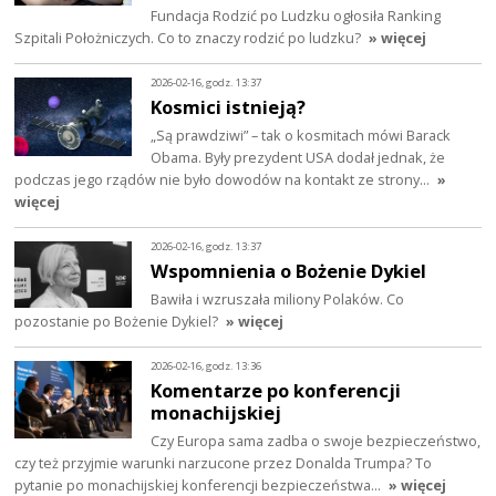
Fundacja Rodzić po Ludzku ogłosiła Ranking
Szpitali Położniczych. Co to znaczy rodzić po ludzku?
» więcej
2026-02-16, godz. 13:37
Kosmici istnieją?
„Są prawdziwi” – tak o kosmitach mówi Barack
Obama. Były prezydent USA dodał jednak, że
podczas jego rządów nie było dowodów na kontakt ze strony…
»
więcej
2026-02-16, godz. 13:37
Wspomnienia o Bożenie Dykiel
Bawiła i wzruszała miliony Polaków. Co
pozostanie po Bożenie Dykiel?
» więcej
2026-02-16, godz. 13:36
Komentarze po konferencji
monachijskiej
Czy Europa sama zadba o swoje bezpieczeństwo,
czy też przyjmie warunki narzucone przez Donalda Trumpa? To
pytanie po monachijskiej konferencji bezpieczeństwa…
» więcej