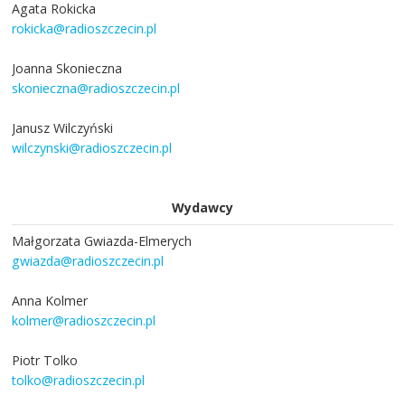
Agata Rokicka
rokicka@radioszczecin.pl
Joanna Skonieczna
skonieczna@radioszczecin.pl
Janusz Wilczyński
wilczynski@radioszczecin.pl
Wydawcy
Małgorzata Gwiazda-Elmerych
gwiazda@radioszczecin.pl
Anna Kolmer
kolmer@radioszczecin.pl
Piotr Tolko
tolko@radioszczecin.pl