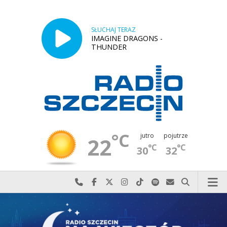
SŁUCHAJ TERAZ
IMAGINE DRAGONS -
THUNDER
°C
jutro
pojutrze
22
°C
°C
30
32
Najlepiej po prostu do nas zadzwoń
Odwiedź nas na Facebook-u
Odwiedź nas na X
Odwiedź nas na Instagram-ie
Odwiedź nas na TikTok-u
Szukaj nas na Spotify
Wyślij do nas w
Szukaj