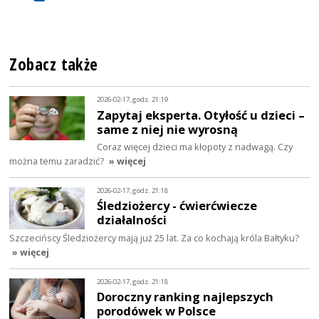
Zobacz także
2026-02-17, godz. 21:19
Zapytaj eksperta. Otyłość u dzieci –
same z niej nie wyrosną
Coraz więcej dzieci ma kłopoty z nadwagą. Czy
można temu zaradzić?
» więcej
2026-02-17, godz. 21:18
Śledziożercy - ćwierćwiecze
działalności
Szczecińscy Śledziożercy mają już 25 lat. Za co kochają króla Bałtyku?
» więcej
2026-02-17, godz. 21:18
Doroczny ranking najlepszych
porodówek w Polsce