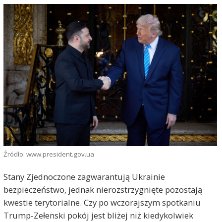
Źródło: www.president.gov.ua
Stany Zjednoczone zagwarantują Ukrainie
bezpieczeństwo, jednak nierozstrzygnięte pozostają
kwestie terytorialne. Czy po wczorajszym spotkaniu
Trump-Zełenski pokój jest bliżej niż kiedykolwiek