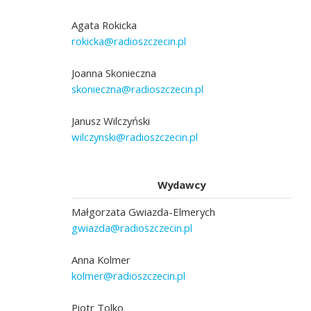
Agata Rokicka
rokicka@radioszczecin.pl
Joanna Skonieczna
skonieczna@radioszczecin.pl
Janusz Wilczyński
wilczynski@radioszczecin.pl
Wydawcy
Małgorzata Gwiazda-Elmerych
gwiazda@radioszczecin.pl
Anna Kolmer
kolmer@radioszczecin.pl
Piotr Tolko