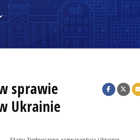
 w sprawie
w Ukrainie
Stany Zjednoczone zagwarantują Ukrainie