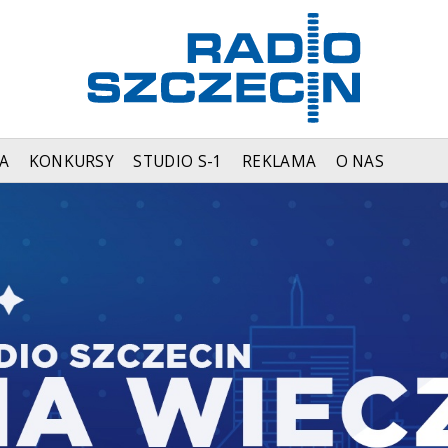
A
KONKURSY
STUDIO S-1
REKLAMA
O NAS