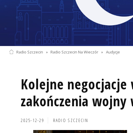
Radio Szczecin
»
Radio Szczecin Na Wieczór
»
Audycje
Kolejne negocjacje
zakończenia wojny 
2025-12-29
RADIO SZCZECIN