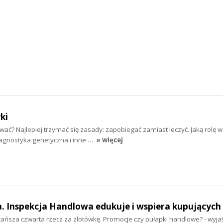
ki
ować? Najlepiej trzymać się zasady: zapobiegać zamiast leczyć. Jaką rolę w
iagnostyka genetyczna i inne …
» więcej
. Inspekcja Handlowa edukuje i wspiera kupujących
tańsza czwarta rzecz za złotówkę. Promocje czy pułapki handlowe? - wyjaś