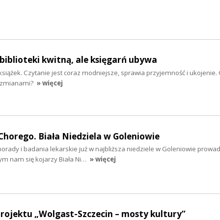
biblioteki kwitną, ale księgarń ubywa
siążek. Czytanie jest coraz modniejsze, sprawia przyjemność i ukojenie.
e zmianami?
» więcej
horego. Biała Niedziela w Goleniowie
porady i badania lekarskie już w najbliższa niedziele w Goleniowie prow
zym nam się kojarzy Biała Ni…
» więcej
ojektu „Wolgast-Szczecin – mosty kultury”