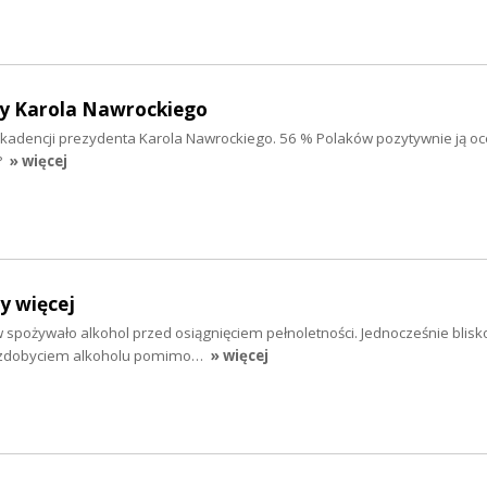
y Karola Nawrockiego
 kadencji prezydenta Karola Nawrockiego. 56 % Polaków pozytywnie ją oc
?
» więcej
y więcej
 spożywało alkohol przed osiągnięciem pełnoletności. Jednocześnie blisko
e zdobyciem alkoholu pomimo…
» więcej