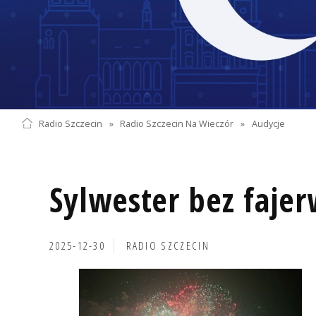
Radio Szczecin
»
Radio Szczecin Na Wieczór
»
Audycje
Sylwester bez faje
2025-12-30
RADIO SZCZECIN