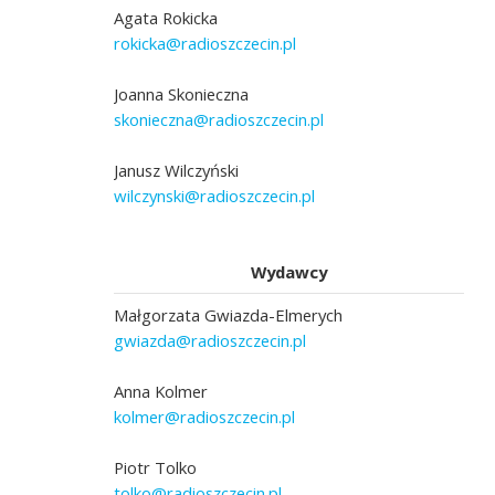
Agata Rokicka
rokicka@radioszczecin.pl
Joanna Skonieczna
skonieczna@radioszczecin.pl
Janusz Wilczyński
wilczynski@radioszczecin.pl
Wydawcy
Małgorzata Gwiazda-Elmerych
gwiazda@radioszczecin.pl
Anna Kolmer
kolmer@radioszczecin.pl
Piotr Tolko
tolko@radioszczecin.pl