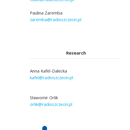
Paulina Zaremba
zaremba@radioszczecin.pl
Research
Anna Kafel-Dalecka
kafel@radioszczecin.pl
Sławomir Orlik
orlik@radioszczecin.pl