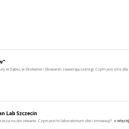
w"
ry w Dąbiu, w Skolwinie i Słowianin zawierają szeregi. Czym jest sms dla
an Lab Szczecin
asza na dni otwarte. Czym jest to laboratorium idei i innowacji?
» więce