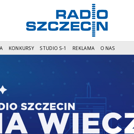
A
KONKURSY
STUDIO S-1
REKLAMA
O NAS