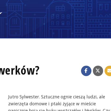
rwerków?
Jutro Sylwester. Sztuczne ognie cieszą ludzi, ale
zwierzęta domowe i ptaki żyjące w mieście
panicznie boją się huku wystrzałów i błysków. Czy