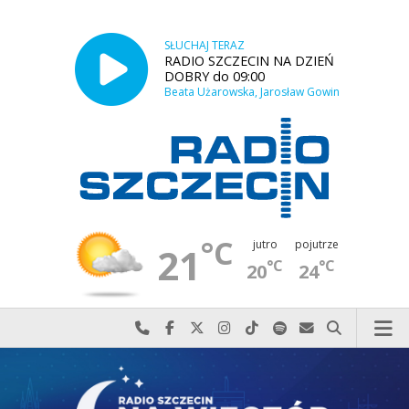
SŁUCHAJ TERAZ
RADIO SZCZECIN NA DZIEŃ
DOBRY do 09:00
Beata Użarowska, Jarosław Gowin
°C
jutro
pojutrze
21
°C
°C
20
24
Najlepiej po prostu do nas zadzwoń
Odwiedź nas na Facebook-u
Odwiedź nas na X
Odwiedź nas na Instagram-ie
Odwiedź nas na TikTok-u
Szukaj nas na Spotify
Wyślij do nas w
Szukaj