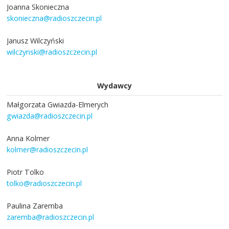
Joanna Skonieczna
skonieczna@radioszczecin.pl
Janusz Wilczyński
wilczynski@radioszczecin.pl
Wydawcy
Małgorzata Gwiazda-Elmerych
gwiazda@radioszczecin.pl
Anna Kolmer
kolmer@radioszczecin.pl
Piotr Tolko
tolko@radioszczecin.pl
Paulina Zaremba
zaremba@radioszczecin.pl