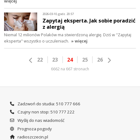
więcej
2026-03-10, godz. 20:57
Zapytaj eksperta. Jak sobie poradzić
z alergią
Niemal 12 milionów Polaków ma stwierdzoną alergię. Dziś w "Zapytaj
eksperta" wszystko o uczuleniach.
» więcej
22
23
24
25
26
6662 na 667 stronach
Zadzwoń do studia: 510 777 666
Czujny non stop: 510 777 222
Wyślij do nas wiadomość
Prognoza pogody
radioszczecin.pl