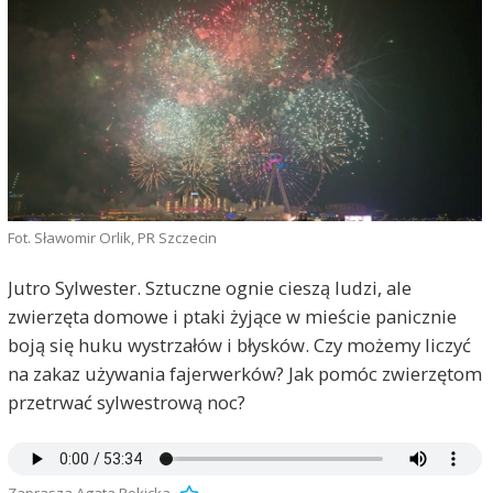
Fot. Sławomir Orlik, PR Szczecin
Jutro Sylwester. Sztuczne ognie cieszą ludzi, ale
zwierzęta domowe i ptaki żyjące w mieście panicznie
boją się huku wystrzałów i błysków. Czy możemy liczyć
na zakaz używania fajerwerków? Jak pomóc zwierzętom
przetrwać sylwestrową noc?
Zaprasza Agata Rokicka