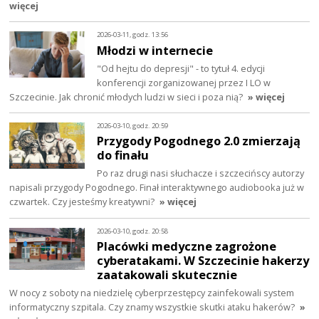
więcej
2026-03-11, godz. 13:56
Młodzi w internecie
"Od hejtu do depresji" - to tytuł 4. edycji
konferencji zorganizowanej przez I LO w
Szczecinie. Jak chronić młodych ludzi w sieci i poza nią?
» więcej
2026-03-10, godz. 20:59
Przygody Pogodnego 2.0 zmierzają
do finału
Po raz drugi nasi słuchacze i szczecińscy autorzy
napisali przygody Pogodnego. Finał interaktywnego audiobooka już w
czwartek. Czy jesteśmy kreatywni?
» więcej
2026-03-10, godz. 20:58
Placówki medyczne zagrożone
cyberatakami. W Szczecinie hakerzy
zaatakowali skutecznie
W nocy z soboty na niedzielę cyberprzestępcy zainfekowali system
informatyczny szpitala. Czy znamy wszystkie skutki ataku hakerów?
»