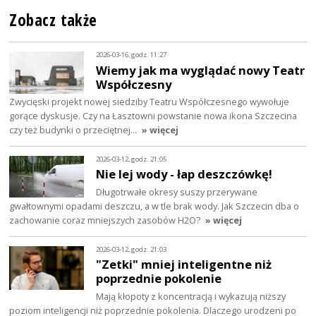
Zobacz także
2026-03-16, godz. 11:27
Wiemy jak ma wyglądać nowy Teatr
Współczesny
Zwycięski projekt nowej siedziby Teatru Współczesnego wywołuje
gorące dyskusje. Czy na Łasztowni powstanie nowa ikona Szczecina
czy też budynki o przeciętnej…
» więcej
2026-03-12, godz. 21:05
Nie lej wody - łap deszczówkę!
Długotrwałe okresy suszy przerywane
gwałtownymi opadami deszczu, a w tle brak wody. Jak Szczecin dba o
zachowanie coraz mniejszych zasobów H2O?
» więcej
2026-03-12, godz. 21:03
"Zetki" mniej inteligentne niż
poprzednie pokolenie
Mają kłopoty z koncentracją i wykazują niższy
poziom inteligencji niż poprzednie pokolenia. Dlaczego urodzeni po