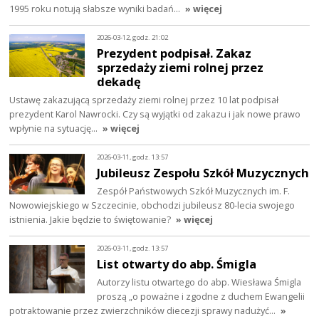
1995 roku notują słabsze wyniki badań…
» więcej
2026-03-12, godz. 21:02
Prezydent podpisał. Zakaz
sprzedaży ziemi rolnej przez
dekadę
Ustawę zakazującą sprzedaży ziemi rolnej przez 10 lat podpisał
prezydent Karol Nawrocki. Czy są wyjątki od zakazu i jak nowe prawo
wpłynie na sytuację…
» więcej
2026-03-11, godz. 13:57
Jubileusz Zespołu Szkół Muzycznych
Zespół Państwowych Szkół Muzycznych im. F.
Nowowiejskiego w Szczecinie, obchodzi jubileusz 80-lecia swojego
istnienia. Jakie będzie to świętowanie?
» więcej
2026-03-11, godz. 13:57
List otwarty do abp. Śmigla
Autorzy listu otwartego do abp. Wiesława Śmigla
proszą „o poważne i zgodne z duchem Ewangelii
potraktowanie przez zwierzchników diecezji sprawy nadużyć…
»