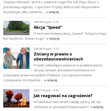
"Kapitan Głowacki" wrócił z ostatnich regat The Tall Ships Races z
prestiżową nagrodą - Cape Horn Trophy. Miał zostać eksponatem
muzealnym, albo zamienić…
» więcej
2026-08-03, godz. 13:38
Akcja "Speed"
Przed nami kolejna akcja „Speed”. Policjanci mają
być bezlitośni. Wobec kogo?
» więcej
2026-08-03, godz. 13:33
Zmiany w prawie o
ubezwłasnowolnieniach
Projekt zakładający wsparcie w podejmowaniu
decyzji zamiast ubezwłasnowolnienia ma
zrównywać prawa wszystkich Polaków. Czy zaproponowane
rozwiązania rzeczywiście…
» więcej
2026-07-30, godz. 16:46
Jak reagować na zagrożenie?
W lubelskim nad ranem zawyły syreny. Jak się
zachować w sytuacjach kryzysowych?
» więcej