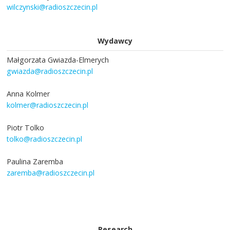
wilczynski@radioszczecin.pl
Wydawcy
Małgorzata Gwiazda-Elmerych
gwiazda@radioszczecin.pl
Anna Kolmer
kolmer@radioszczecin.pl
Piotr Tolko
tolko@radioszczecin.pl
Paulina Zaremba
zaremba@radioszczecin.pl
Research