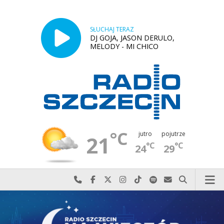
SŁUCHAJ TERAZ
DJ GOJA, JASON DERULO,
MELODY - MI CHICO
°C
jutro
pojutrze
21
°C
°C
24
29
Najlepiej po prostu do nas zadzwoń
Odwiedź nas na Facebook-u
Odwiedź nas na X
Odwiedź nas na Instagram-ie
Odwiedź nas na TikTok-u
Szukaj nas na Spotify
Wyślij do nas w
Szukaj