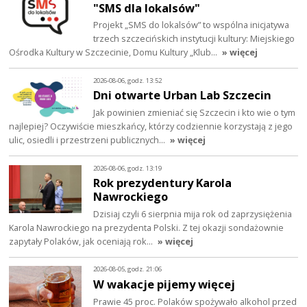
"SMS dla lokalsów"
Projekt „SMS do lokalsów” to wspólna inicjatywa
trzech szczecińskich instytucji kultury: Miejskiego
Ośrodka Kultury w Szczecinie, Domu Kultury „Klub…
» więcej
2026-08-06, godz. 13:52
Dni otwarte Urban Lab Szczecin
Jak powinien zmieniać się Szczecin i kto wie o tym
najlepiej? Oczywiście mieszkańcy, którzy codziennie korzystają z jego
ulic, osiedli i przestrzeni publicznych…
» więcej
2026-08-06, godz. 13:19
Rok prezydentury Karola
Nawrockiego
Dzisiaj czyli 6 sierpnia mija rok od zaprzysiężenia
Karola Nawrockiego na prezydenta Polski. Z tej okazji sondażownie
zapytały Polaków, jak oceniają rok…
» więcej
2026-08-05, godz. 21:06
W wakacje pijemy więcej
Prawie 45 proc. Polaków spożywało alkohol przed