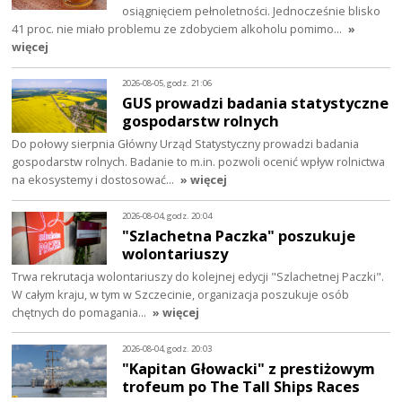
osiągnięciem pełnoletności. Jednocześnie blisko
41 proc. nie miało problemu ze zdobyciem alkoholu pomimo…
»
więcej
2026-08-05, godz. 21:06
GUS prowadzi badania statystyczne
gospodarstw rolnych
Do połowy sierpnia Główny Urząd Statystyczny prowadzi badania
gospodarstw rolnych. Badanie to m.in. pozwoli ocenić wpływ rolnictwa
na ekosystemy i dostosować…
» więcej
2026-08-04, godz. 20:04
"Szlachetna Paczka" poszukuje
wolontariuszy
Trwa rekrutacja wolontariuszy do kolejnej edycji "Szlachetnej Paczki".
W całym kraju, w tym w Szczecinie, organizacja poszukuje osób
chętnych do pomagania…
» więcej
2026-08-04, godz. 20:03
"Kapitan Głowacki" z prestiżowym
trofeum po The Tall Ships Races