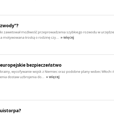
ozwody"?
cki zawetował możliwość przeprowadzenia szybkiego rozwodu w urzędzie
zja motywowana troską o rodzinę czy…
» więcej
 europejskie bezpieczeństwo
Ukrainy, wycofywanie wojsk z Niemiec oraz podobne plany wobec Włoch i H
ienia dostaw uzbrojenia do…
» więcej
Quistorpa?