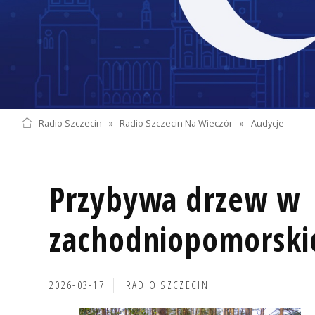
Radio Szczecin
»
Radio Szczecin Na Wieczór
»
Audycje
Przybywa drzew w
zachodniopomorskic
2026-03-17
RADIO SZCZECIN