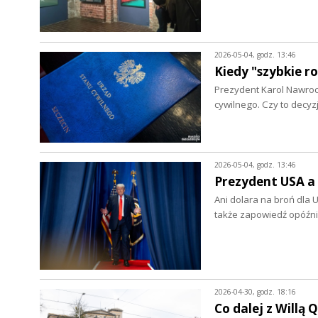
2026-05-04, godz. 13:46
Kiedy "szybkie r
Prezydent Karol Nawro
cywilnego. Czy to decy
2026-05-04, godz. 13:46
Prezydent USA a
Ani dolara na broń dla 
także zapowiedź opóźn
2026-04-30, godz. 18:16
Co dalej z Willą 