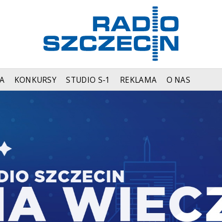
A
KONKURSY
STUDIO S-1
REKLAMA
O NAS