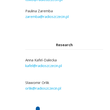
Paulina Zaremba
zaremba@radioszczecin.pl
Research
Anna Kafel-Dalecka
kafel@radioszczecin.pl
Sławomir Orlik
orlik@radioszczecin.pl