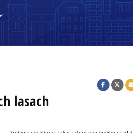
h lasach
Zmienia się klimat. Jakie zatem powinniśmy sadzi