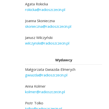
Agata Rokicka
rokicka@radioszczecin.pl
Joanna Skonieczna
skonieczna@radioszczecin.pl
Janusz Wilczyński
wilczynski@radioszczecin.pl
Wydawcy
Małgorzata Gwiazda-Elmerych
gwiazda@radioszczecin.pl
Anna Kolmer
kolmer@radioszczecin.pl
Piotr Tolko
tolko@radioszczecin.pl