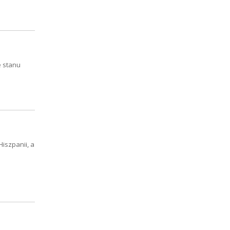
 stanu
iszpanii, a