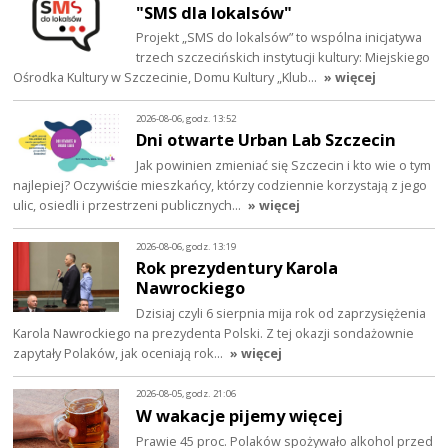
"SMS dla lokalsów"
Projekt „SMS do lokalsów” to wspólna inicjatywa
trzech szczecińskich instytucji kultury: Miejskiego
Ośrodka Kultury w Szczecinie, Domu Kultury „Klub…
» więcej
2026-08-06, godz. 13:52
Dni otwarte Urban Lab Szczecin
Jak powinien zmieniać się Szczecin i kto wie o tym
najlepiej? Oczywiście mieszkańcy, którzy codziennie korzystają z jego
ulic, osiedli i przestrzeni publicznych…
» więcej
2026-08-06, godz. 13:19
Rok prezydentury Karola
Nawrockiego
Dzisiaj czyli 6 sierpnia mija rok od zaprzysiężenia
Karola Nawrockiego na prezydenta Polski. Z tej okazji sondażownie
zapytały Polaków, jak oceniają rok…
» więcej
2026-08-05, godz. 21:06
W wakacje pijemy więcej
Prawie 45 proc. Polaków spożywało alkohol przed