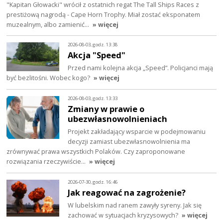
"Kapitan Głowacki" wrócił z ostatnich regat The Tall Ships Races z
prestiżową nagrodą - Cape Horn Trophy. Miał zostać eksponatem
muzealnym, albo zamienić…
» więcej
2026-08-03, godz. 13:38
Akcja "Speed"
Przed nami kolejna akcja „Speed”. Policjanci mają
być bezlitośni. Wobec kogo?
» więcej
2026-08-03, godz. 13:33
Zmiany w prawie o
ubezwłasnowolnieniach
Projekt zakładający wsparcie w podejmowaniu
decyzji zamiast ubezwłasnowolnienia ma
zrównywać prawa wszystkich Polaków. Czy zaproponowane
rozwiązania rzeczywiście…
» więcej
2026-07-30, godz. 16:46
Jak reagować na zagrożenie?
W lubelskim nad ranem zawyły syreny. Jak się
zachować w sytuacjach kryzysowych?
» więcej