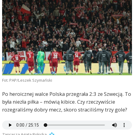
Fot. PAP/Leszek Szymański
Po heroicznej walce Polska przegrała 2:3 ze Szwecją. To
była niezła piłka – mówią kibice. Czy rzeczywiście
rozegraliśmy dobry mecz, skoro straciliśmy trzy gole?
Zaprasza Agata Rokicka