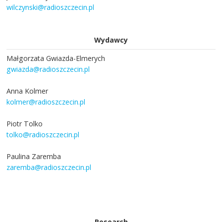
wilczynski@radioszczecin.pl
Wydawcy
Małgorzata Gwiazda-Elmerych
gwiazda@radioszczecin.pl
Anna Kolmer
kolmer@radioszczecin.pl
Piotr Tolko
tolko@radioszczecin.pl
Paulina Zaremba
zaremba@radioszczecin.pl
Research