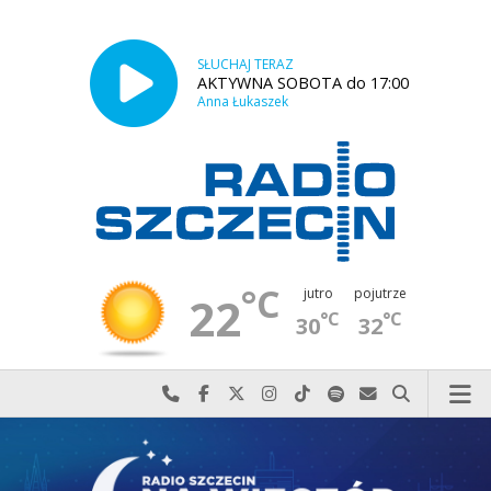
SŁUCHAJ TERAZ
AKTYWNA SOBOTA do 17:00
Anna Łukaszek
°C
jutro
pojutrze
22
°C
°C
30
32
Najlepiej po prostu do nas zadzwoń
Odwiedź nas na Facebook-u
Odwiedź nas na X
Odwiedź nas na Instagram-ie
Odwiedź nas na TikTok-u
Szukaj nas na Spotify
Wyślij do nas w
Szukaj