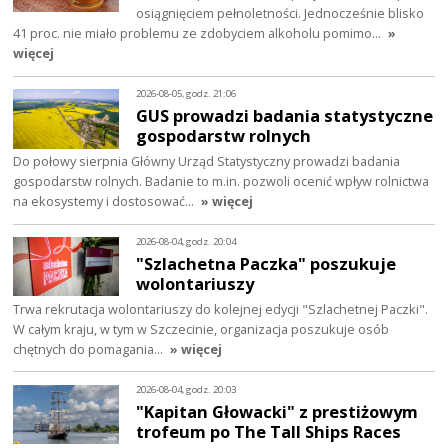
osiągnięciem pełnoletności. Jednocześnie blisko
41 proc. nie miało problemu ze zdobyciem alkoholu pomimo…
»
więcej
2026-08-05, godz. 21:06
GUS prowadzi badania statystyczne
gospodarstw rolnych
Do połowy sierpnia Główny Urząd Statystyczny prowadzi badania
gospodarstw rolnych. Badanie to m.in. pozwoli ocenić wpływ rolnictwa
na ekosystemy i dostosować…
» więcej
2026-08-04, godz. 20:04
"Szlachetna Paczka" poszukuje
wolontariuszy
Trwa rekrutacja wolontariuszy do kolejnej edycji "Szlachetnej Paczki".
W całym kraju, w tym w Szczecinie, organizacja poszukuje osób
chętnych do pomagania…
» więcej
2026-08-04, godz. 20:03
"Kapitan Głowacki" z prestiżowym
trofeum po The Tall Ships Races