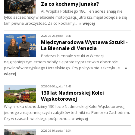
Za co kochamy Junaka?
Al. Wojska Polskiego 186. Ten adres znają nie
tylko szczecińscy wielbiciele motoryzacji. Jutro (22 maja) odbędzie się
tam pewna uroczystość. Za co kochamy…
» więcej
2026-05-20, godz. 17:46
Międzynarodowa Wystawa Sztuki -
La Biennale di Venezia
Podczas biennale sztuki w Wenecji
najgłośniejszym echem odbiły się protesty przeciwko obecności
pawilonów rosyjskiego i izraelskiego. Czy polityka nie zakrzykuje…
»
więcej
2026-05-20, godz. 17:45
130 lat Nadmorskiej Kolei
Wąskotorowej
W tym roku obchodzimy 130-lecie Nadmorskiej Kolei Wąskotorowej,
jednego z najcenniejszych zabytków techniki na Pomorzu Zachodnim.
Czy w czasach wielkiego pośpiechu…
» więcej
2026-05-19, godz. 15:34