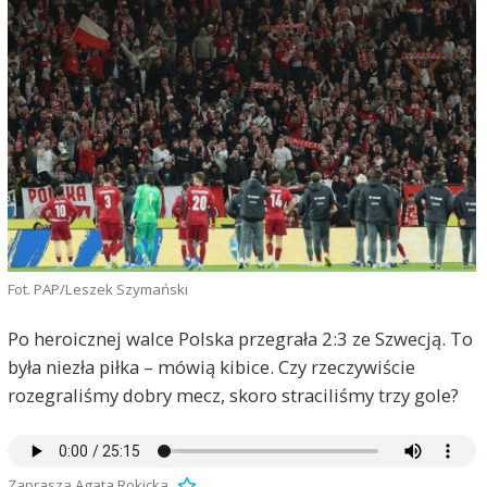
Fot. PAP/Leszek Szymański
Po heroicznej walce Polska przegrała 2:3 ze Szwecją. To
była niezła piłka – mówią kibice. Czy rzeczywiście
rozegraliśmy dobry mecz, skoro straciliśmy trzy gole?
Zaprasza Agata Rokicka