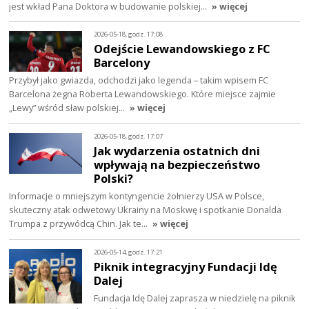
jest wkład Pana Doktora w budowanie polskiej…
» więcej
2026-05-18, godz. 17:08
Odejście Lewandowskiego z FC
Barcelony
Przybył jako gwiazda, odchodzi jako legenda – takim wpisem FC
Barcelona żegna Roberta Lewandowskiego. Które miejsce zajmie
„Lewy” wśród sław polskiej…
» więcej
2026-05-18, godz. 17:07
Jak wydarzenia ostatnich dni
wpływają na bezpieczeństwo
Polski?
Informacje o mniejszym kontyngencie żołnierzy USA w Polsce,
skuteczny atak odwetowy Ukrainy na Moskwę i spotkanie Donalda
Trumpa z przywódcą Chin. Jak te…
» więcej
2026-05-14, godz. 17:21
Piknik integracyjny Fundacji Idę
Dalej
Fundacja Idę Dalej zaprasza w niedzielę na piknik