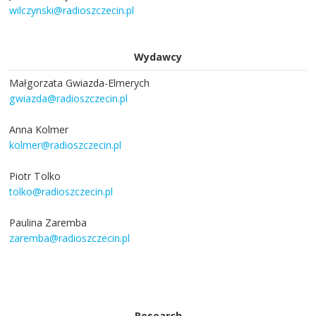
wilczynski@radioszczecin.pl
Wydawcy
Małgorzata Gwiazda-Elmerych
gwiazda@radioszczecin.pl
Anna Kolmer
kolmer@radioszczecin.pl
Piotr Tolko
tolko@radioszczecin.pl
Paulina Zaremba
zaremba@radioszczecin.pl
Research