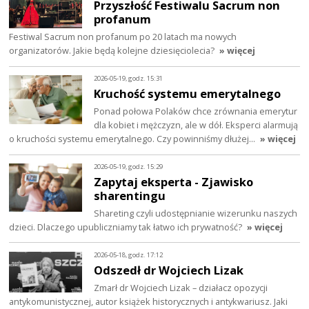
Przyszłość Festiwalu Sacrum non
profanum
Festiwal Sacrum non profanum po 20 latach ma nowych
organizatorów. Jakie będą kolejne dziesięciolecia?
» więcej
2026-05-19, godz. 15:31
Kruchość systemu emerytalnego
Ponad połowa Polaków chce zrównania emerytur
dla kobiet i mężczyzn, ale w dół. Eksperci alarmują
o kruchości systemu emerytalnego. Czy powinniśmy dłużej…
» więcej
2026-05-19, godz. 15:29
Zapytaj eksperta - Zjawisko
sharentingu
Shareting czyli udostępnianie wizerunku naszych
dzieci. Dlaczego upubliczniamy tak łatwo ich prywatność?
» więcej
2026-05-18, godz. 17:12
Odszedł dr Wojciech Lizak
Zmarł dr Wojciech Lizak – działacz opozycji
antykomunistycznej, autor książek historycznych i antykwariusz. Jaki