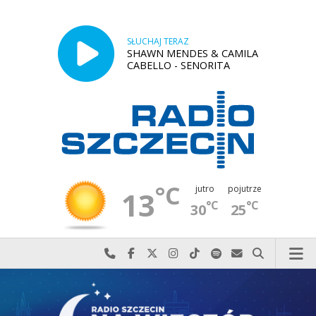
SŁUCHAJ TERAZ
SHAWN MENDES & CAMILA
CABELLO - SENORITA
°C
jutro
pojutrze
13
°C
°C
30
25
Najlepiej po prostu do nas zadzwoń
Odwiedź nas na Facebook-u
Odwiedź nas na X
Odwiedź nas na Instagram-ie
Odwiedź nas na TikTok-u
Szukaj nas na Spotify
Wyślij do nas w
Szukaj