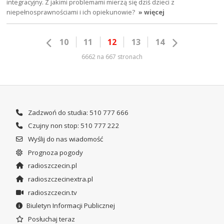
integracyjny. Z jakimi problemami mierzą się dziś dzieci z
niepełnosprawnościami i ich opiekunowie?
» więcej
10
11
12
13
14
6662 na 667 stronach
Zadzwoń do studia: 510 777 666
Czujny non stop: 510 777 222
Wyślij do nas wiadomość
Prognoza pogody
radioszczecin.pl
radioszczecinextra.pl
radioszczecin.tv
Biuletyn Informacji Publicznej
Posłuchaj teraz