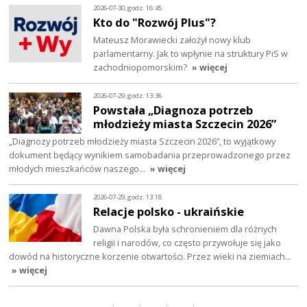
2026-07-30, godz. 16:45
Kto do "Rozwój Plus"?
Mateusz Morawiecki założył nowy klub
parlamentarny. Jak to wpłynie na struktury PiS w
zachodniopomorskim?
» więcej
2026-07-29, godz. 13:36
Powstała „Diagnoza potrzeb
młodzieży miasta Szczecin 2026”
„Diagnozy potrzeb młodzieży miasta Szczecin 2026”, to wyjątkowy
dokument będący wynikiem samobadania przeprowadzonego przez
młodych mieszkańców naszego…
» więcej
2026-07-29, godz. 13:18
Relacje polsko - ukraińskie
Dawna Polska była schronieniem dla różnych
religii i narodów, co często przywołuje się jako
dowód na historyczne korzenie otwartości. Przez wieki na ziemiach…
» więcej