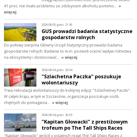
41 proc. nie miało problemu ze zdobyciem alkoholu pomimo…
»
więcej
2026-08-05, godz. 21:06
GUS prowadzi badania statystyczne
gospodarstw rolnych
Do połowy sierpnia Główny Urząd Statystyczny prowadzi badania
gospodarstw rolnych. Badanie to m.in. pozwoli ocenić wpływ rolnictwa
na ekosystemy i dostosować…
» więcej
2026-08-04, godz. 20:04
"Szlachetna Paczka" poszukuje
wolontariuszy
Trwa rekrutacja wolontariuszy do kolejnej edycji "Szlachetnej Paczki".
W całym kraju, w tym w Szczecinie, organizacja poszukuje osób
chętnych do pomagania…
» więcej
2026-08-04, godz. 20:03
"Kapitan Głowacki" z prestiżowym
trofeum po The Tall Ships Races
"Kapitan Głowacki" wrócił z ostatnich regat The Tall Ships Races z