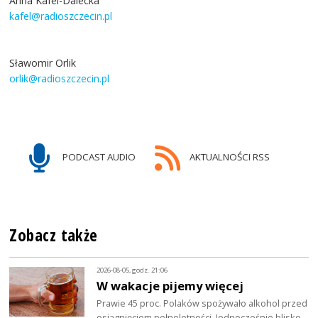
Anna Kafel-Dalecka
kafel@radioszczecin.pl
Sławomir Orlik
orlik@radioszczecin.pl
PODCAST AUDIO
AKTUALNOŚCI RSS
Zobacz także
2026-08-05, godz. 21:06
W wakacje pijemy więcej
Prawie 45 proc. Polaków spożywało alkohol przed
osiągnięciem pełnoletności. Jednocześnie blisko