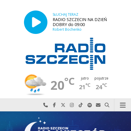
SŁUCHAJ TERAZ
RADIO SZCZECIN NA DZIEŃ
DOBRY do 09:00
Robert Bochenko
°C
jutro
pojutrze
20
°C
°C
21
24
Najlepiej po prostu do nas zadzwoń
Odwiedź nas na Facebook-u
Odwiedź nas na X
Odwiedź nas na Instagram-ie
Odwiedź nas na TikTok-u
Szukaj nas na Spotify
Wyślij do nas w
Szukaj