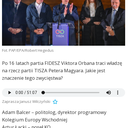
Fot. PAP/EPA/Robert Hegedus
Po 16 latach partia FIDESZ Viktora Orbana traci władzę
na rzecz partii TISZA Petera Magyara. Jakie jest
znaczenie tego zwycięstwa?
Zaprasza Janusz Wilczyński
Adam Balcer – politolog, dyrektor programowy
Kolegium Europy Wschodniej
Artur Łącki – poseł KO