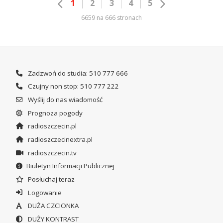
1
2
3
4
5
6659 na 666 stronach
Zadzwoń do studia: 510 777 666
Czujny non stop: 510 777 222
Wyślij do nas wiadomość
Prognoza pogody
radioszczecin.pl
radioszczecinextra.pl
radioszczecin.tv
Biuletyn Informacji Publicznej
Posłuchaj teraz
Logowanie
DUŻA CZCIONKA
DUŻY KONTRAST