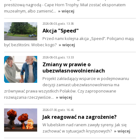
prestiżową nagrodą - Cape Horn Trophy. Miał zostać eksponatem
muzealnym, albo zamienić…
» więcej
2026-08-03, godz. 13:38
Akcja "Speed"
Przed nami kolejna akcja „Speed”. Policjanci mają
być bezlitośni. Wobec kogo?
» więcej
2026-08-03, godz. 13:33
Zmiany w prawie o
ubezwłasnowolnieniach
Projekt zakładający wsparcie w podejmowaniu
decyzji zamiast ubezwłasnowolnienia ma
zrównywać prawa wszystkich Polaków. Czy zaproponowane
rozwiązania rzeczywiście…
» więcej
2026-07-30, godz. 16:46
Jak reagować na zagrożenie?
W lubelskim nad ranem zawyły syreny. Jak się
zachować w sytuacjach kryzysowych?
» więcej