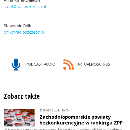
Anna Kafel-Dalecka
kafel@radioszczecin.pl
Sławomir Orlik
orlik@radioszczecin.pl
PODCAST AUDIO
AKTUALNOŚCI RSS
Zobacz także
2026-06-24, godz. 19:00
Zachodniopomorskie powiaty
bezkonkurencyjne w rankingu ZPP
W Karpaczu wręczono nagrody laureatom Ogólnopolskiego Rankingu