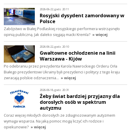
2026-06-22, godz. 20:11
Rosyjski dysydent zamordowany w
Polsce
Zabójstwo w Białej Podlaskiej rosyjskiego performera wstrząsnęło
opinią publiczną. Jak daleko sięgają macki Kremla?
» więcej
2026-06-22, godz. 20:10
Gwałtowne ochłodzenie na linii
Warszawa - Kijów
Po odebraniu przez prezydenta Karola Nawrockiego Orderu Orła
Białego prezydentowi Ukrainy byli prezydenci i politycy z tego kraju
zwracają polskie odznaczenia…
» więcej
2026-06-18, godz. 20:31
Żeby świat bardziej przyjazny dla
dorosłych osób w spektrum
autyzmu
Coraz więcej młodych dorosłych ze zdiagnozowanym autyzmem
wymaga wsparcia. Na jaką pomoc mogą liczyć ich rodzice i
opiekunowie?
» więcej