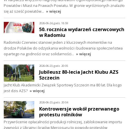
Powiatów i Miast na Prawach Powiatu. W gronie wyróżnionych znalazło
się aż sześć powiatów…
» więcej
2026-06-24, godz. 18:59
50. rocznica wydarzeń czerwcowych
w Radomiu
Radomski Czerwiec stanowi jeden z kluczowych momentów na
drodze Polaków do odzyskania wolności i budowania społeczeństwa
opartego na godności oraz solidarności…
» więcej
2026-06-23, godz. 20:05
Jubileusz 80-lecia Jacht Klubu AZS
Szczecin
Jacht Klub Akademicki Związek Sportowy Szczecin ma 80 lat. Dla kogo
jest dzis AZS?
» więcej
2026-06-23, godz. 20:04
Kontrowersje wokół przerwanego
protestu rolników
Przywrócenie opłacalności produkcji rolniczej, zablokowanie importu
żywności z Ukrainy i krajów Mercosuru to powody protestów