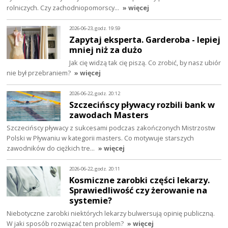
rolniczych. Czy zachodniopomorscy…
» więcej
2026-06-23, godz. 19:59
Zapytaj eksperta. Garderoba - lepiej
mniej niż za dużo
Jak cię widzą tak cię piszą. Co zrobić, by nasz ubiór
nie był przebraniem?
» więcej
2026-06-22, godz. 20:12
Szczecińscy pływacy rozbili bank w
zawodach Masters
Szczecińscy pływacy z sukcesami podczas zakończonych Mistrzostw
Polski w Pływaniu w kategorii masters. Co motywuje starszych
zawodników do ciężkich tre…
» więcej
2026-06-22, godz. 20:11
Kosmiczne zarobki części lekarzy.
Sprawiedliwość czy żerowanie na
systemie?
Niebotyczne zarobki niektórych lekarzy bulwersują opinię publiczną.
W jaki sposób rozwiązać ten problem?
» więcej