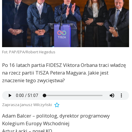
Fot. PAP/EPA/Robert Hegedus
Po 16 latach partia FIDESZ Viktora Orbana traci władzę
na rzecz partii TISZA Petera Magyara. Jakie jest
znaczenie tego zwycięstwa?
Zaprasza Janusz Wilczyński
Adam Balcer – politolog, dyrektor programowy
Kolegium Europy Wschodniej
Artur Łącki – poseł KO