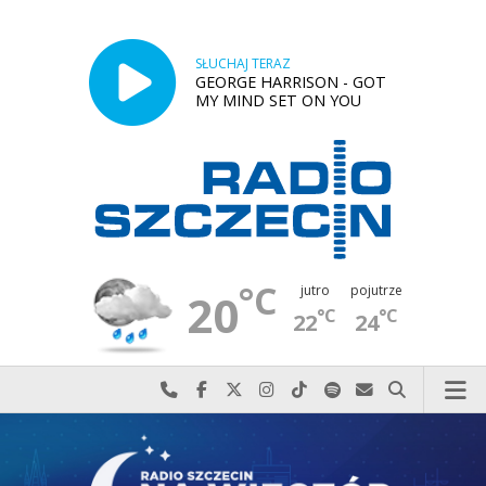
SŁUCHAJ TERAZ
GEORGE HARRISON - GOT
MY MIND SET ON YOU
°C
jutro
pojutrze
20
°C
°C
22
24
Najlepiej po prostu do nas zadzwoń
Odwiedź nas na Facebook-u
Odwiedź nas na X
Odwiedź nas na Instagram-ie
Odwiedź nas na TikTok-u
Szukaj nas na Spotify
Wyślij do nas w
Szukaj