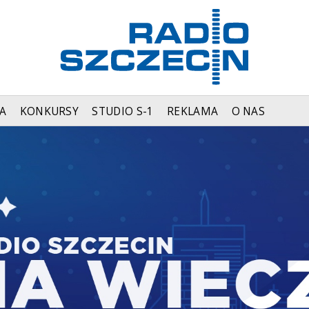
A
KONKURSY
STUDIO S-1
REKLAMA
O NAS