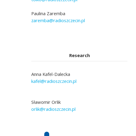
Paulina Zaremba
zaremba@radioszczecin.pl
Research
Anna Kafel-Dalecka
kafel@radioszczecin.pl
Sławomir Orlik
orlik@radioszczecin.pl