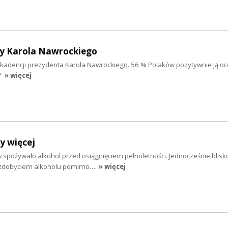
y Karola Nawrockiego
 kadencji prezydenta Karola Nawrockiego. 56 % Polaków pozytywnie ją oc
?
» więcej
y więcej
 spożywało alkohol przed osiągnięciem pełnoletności. Jednocześnie blisko
e zdobyciem alkoholu pomimo…
» więcej