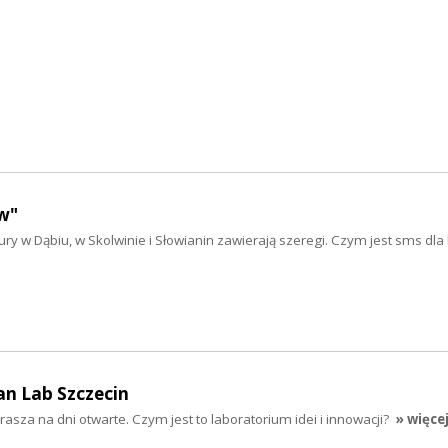
w"
ry w Dąbiu, w Skolwinie i Słowianin zawierają szeregi. Czym jest sms dla
an Lab Szczecin
asza na dni otwarte. Czym jest to laboratorium idei i innowacji?
» więce