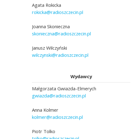
Agata Rokicka
rokicka@radioszczecin.pl
Joanna Skonieczna
skonieczna@radioszczecin.pl
Janusz Wilczyński
wilczynski@radioszczecin.pl
Wydawcy
Małgorzata Gwiazda-Elmerych
gwiazda@radioszczecin.pl
Anna Kolmer
kolmer@radioszczecin.pl
Piotr Tolko
tolko@radioszczecin.pl