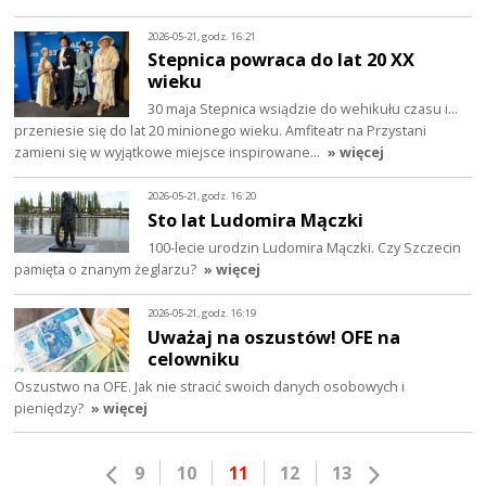
2026-05-21, godz. 16:21
Stepnica powraca do lat 20 XX
wieku
30 maja Stepnica wsiądzie do wehikułu czasu i…
przeniesie się do lat 20 minionego wieku. Amfiteatr na Przystani
zamieni się w wyjątkowe miejsce inspirowane…
» więcej
2026-05-21, godz. 16:20
Sto lat Ludomira Mączki
100-lecie urodzin Ludomira Mączki. Czy Szczecin
pamięta o znanym żeglarzu?
» więcej
2026-05-21, godz. 16:19
Uważaj na oszustów! OFE na
celowniku
Oszustwo na OFE. Jak nie stracić swoich danych osobowych i
pieniędzy?
» więcej
9
10
11
12
13