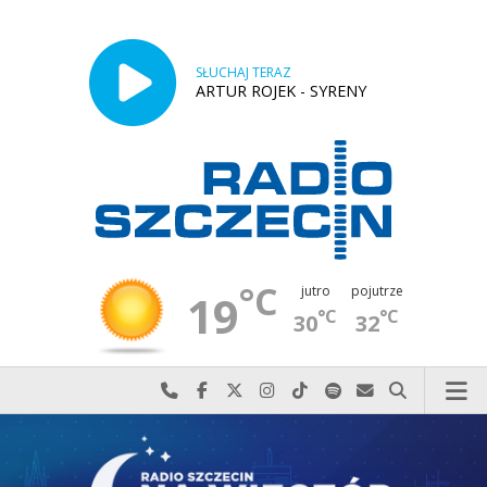
SŁUCHAJ TERAZ
ARTUR ROJEK - SYRENY
°C
jutro
pojutrze
19
°C
°C
30
32
Najlepiej po prostu do nas zadzwoń
Odwiedź nas na Facebook-u
Odwiedź nas na X
Odwiedź nas na Instagram-ie
Odwiedź nas na TikTok-u
Szukaj nas na Spotify
Wyślij do nas w
Szukaj