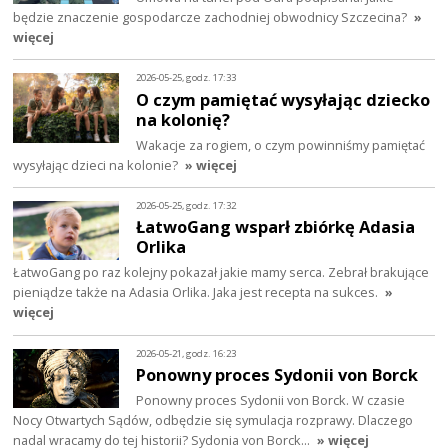
będzie znaczenie gospodarcze zachodniej obwodnicy Szczecina?
»
więcej
2026-05-25, godz. 17:33
O czym pamiętać wysyłając dziecko
na kolonię?
Wakacje za rogiem, o czym powinniśmy pamiętać
wysyłając dzieci na kolonie?
» więcej
2026-05-25, godz. 17:32
ŁatwoGang wsparł zbiórkę Adasia
Orlika
ŁatwoGang po raz kolejny pokazał jakie mamy serca. Zebrał brakujące
pieniądze także na Adasia Orlika. Jaka jest recepta na sukces.
»
więcej
2026-05-21, godz. 16:23
Ponowny proces Sydonii von Borck
Ponowny proces Sydonii von Borck. W czasie
Nocy Otwartych Sądów, odbędzie się symulacja rozprawy. Dlaczego
nadal wracamy do tej historii? Sydonia von Borck…
» więcej