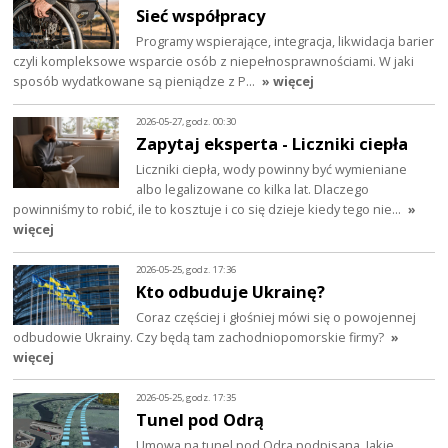
Sieć współpracy
Programy wspierające, integracja, likwidacja barier
czyli kompleksowe wsparcie osób z niepełnosprawnościami. W jaki
sposób wydatkowane są pieniądze z P…
» więcej
2026-05-27, godz. 00:30
Zapytaj eksperta - Liczniki ciepła
Liczniki ciepła, wody powinny być wymieniane
albo legalizowane co kilka lat. Dlaczego
powinniśmy to robić, ile to kosztuje i co się dzieje kiedy tego nie…
»
więcej
2026-05-25, godz. 17:36
Kto odbuduje Ukrainę?
Coraz częściej i głośniej mówi się o powojennej
odbudowie Ukrainy. Czy będą tam zachodniopomorskie firmy?
»
więcej
2026-05-25, godz. 17:35
Tunel pod Odrą
Umowa na tunel pod Odra podpisana. Jakie