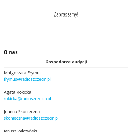
Zapraszamy!
O nas
Gospodarze audycji
Małgorzata Frymus
frymus@radioszczecin.pl
Agata Rokicka
rokicka@radioszczecin.pl
Joanna Skonieczna
skonieczna@radioszczecin.pl
Janusz Wilczyński