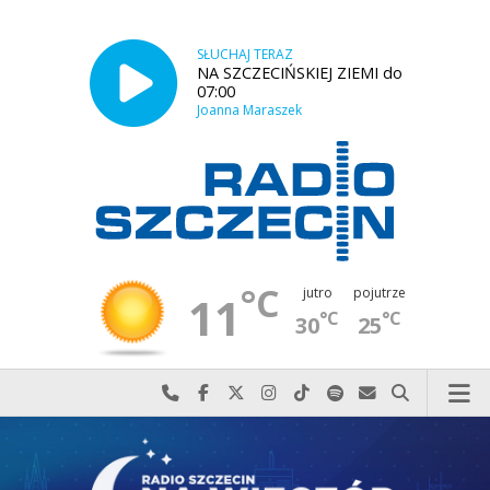
SŁUCHAJ TERAZ
NA SZCZECIŃSKIEJ ZIEMI do
07:00
Joanna Maraszek
°C
jutro
pojutrze
11
°C
°C
30
25
Najlepiej po prostu do nas zadzwoń
Odwiedź nas na Facebook-u
Odwiedź nas na X
Odwiedź nas na Instagram-ie
Odwiedź nas na TikTok-u
Szukaj nas na Spotify
Wyślij do nas w
Szukaj