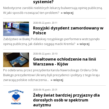
systemie?
Niebotyczne zarobki niektórych lekarzy bulwersują opinię publiczną.
W jaki sposób rozwiązać ten problem?
» więcej
2026-06-22, godz. 20:11
Rosyjski dysydent zamordowany w
Polsce
Zabójstwo w Białej Podlaskiej rosyjskiego performera wstrząsnęło
opinią publiczną. Jak daleko sięgają macki Kremla?
» więcej
2026-06-22, godz. 20:10
Gwałtowne ochłodzenie na linii
Warszawa - Kijów
Po odebraniu przez prezydenta Karola Nawrockiego Orderu Orła
Białego prezydentowi Ukrainy byli prezydenci i politycy z tego kraju
zwracają polskie odznaczenia…
» więcej
2026-06-18, godz. 20:31
Żeby świat bardziej przyjazny dla
dorosłych osób w spektrum
autyzmu