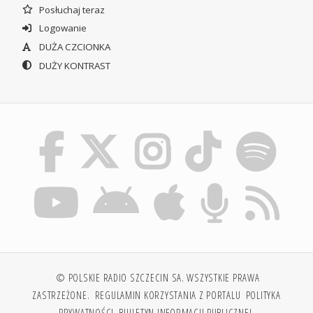
Posłuchaj teraz
Logowanie
DUŻA CZCIONKA
DUŻY KONTRAST
© POLSKIE RADIO SZCZECIN SA. WSZYSTKIE PRAWA
ZASTRZEŻONE.
REGULAMIN KORZYSTANIA Z PORTALU
POLITYKA
PRYWATNOŚCI
BIULETYN INFORMACJI PUBLICZNEJ