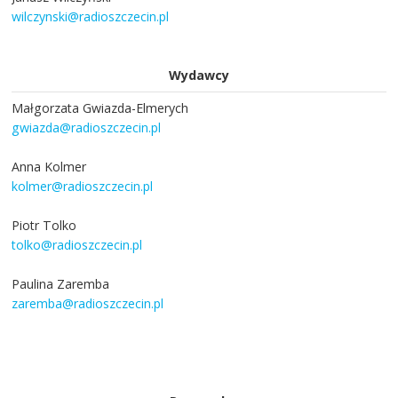
wilczynski@radioszczecin.pl
Wydawcy
Małgorzata Gwiazda-Elmerych
gwiazda@radioszczecin.pl
Anna Kolmer
kolmer@radioszczecin.pl
Piotr Tolko
tolko@radioszczecin.pl
Paulina Zaremba
zaremba@radioszczecin.pl