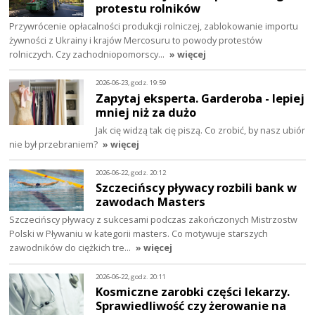
protestu rolników
Przywrócenie opłacalności produkcji rolniczej, zablokowanie importu
żywności z Ukrainy i krajów Mercosuru to powody protestów
rolniczych. Czy zachodniopomorscy…
» więcej
2026-06-23, godz. 19:59
Zapytaj eksperta. Garderoba - lepiej
mniej niż za dużo
Jak cię widzą tak cię piszą. Co zrobić, by nasz ubiór
nie był przebraniem?
» więcej
2026-06-22, godz. 20:12
Szczecińscy pływacy rozbili bank w
zawodach Masters
Szczecińscy pływacy z sukcesami podczas zakończonych Mistrzostw
Polski w Pływaniu w kategorii masters. Co motywuje starszych
zawodników do ciężkich tre…
» więcej
2026-06-22, godz. 20:11
Kosmiczne zarobki części lekarzy.
Sprawiedliwość czy żerowanie na