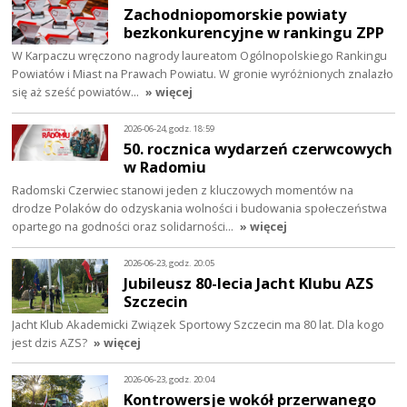
Zachodniopomorskie powiaty
bezkonkurencyjne w rankingu ZPP
W Karpaczu wręczono nagrody laureatom Ogólnopolskiego Rankingu
Powiatów i Miast na Prawach Powiatu. W gronie wyróżnionych znalazło
się aż sześć powiatów…
» więcej
2026-06-24, godz. 18:59
50. rocznica wydarzeń czerwcowych
w Radomiu
Radomski Czerwiec stanowi jeden z kluczowych momentów na
drodze Polaków do odzyskania wolności i budowania społeczeństwa
opartego na godności oraz solidarności…
» więcej
2026-06-23, godz. 20:05
Jubileusz 80-lecia Jacht Klubu AZS
Szczecin
Jacht Klub Akademicki Związek Sportowy Szczecin ma 80 lat. Dla kogo
jest dzis AZS?
» więcej
2026-06-23, godz. 20:04
Kontrowersje wokół przerwanego