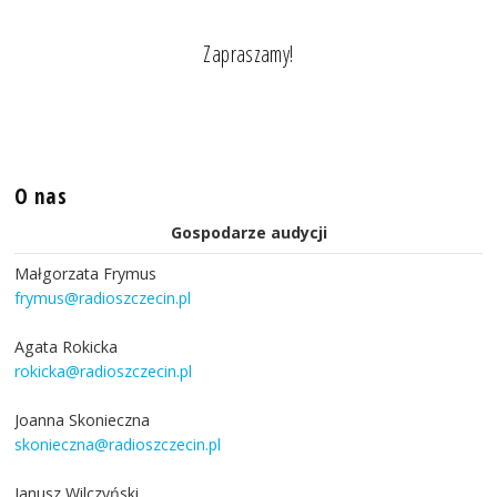
Zapraszamy!
O nas
Gospodarze audycji
Małgorzata Frymus
frymus@radioszczecin.pl
Agata Rokicka
rokicka@radioszczecin.pl
Joanna Skonieczna
skonieczna@radioszczecin.pl
Janusz Wilczyński