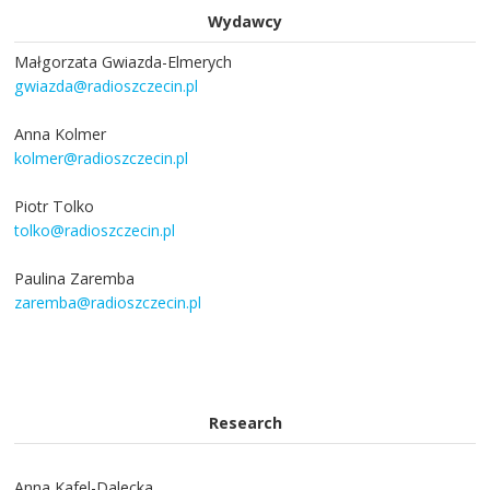
Wydawcy
Małgorzata Gwiazda-Elmerych
gwiazda@radioszczecin.pl
Anna Kolmer
kolmer@radioszczecin.pl
Piotr Tolko
tolko@radioszczecin.pl
Paulina Zaremba
zaremba@radioszczecin.pl
Research
Anna Kafel-Dalecka