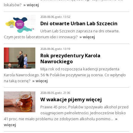
lokalsów?
» więcej
2026-08-06, godz. 13:52
Dni otwarte Urban Lab Szczecin
Urban Lab Szczecin zaprasza na dni otwarte.
Czym jest to laboratorium idei i innowacji?
» więcej
2026-08-06, godz. 13:19
Rok prezydentury Karola
Nawrockiego
Mija rok od rozpoczęcia kadencji prezydenta
Karola Nawrockiego. 56 % Polaków pozytywnie ją ocenia. Co wpłynęło
na taką ocenę?
» więcej
2026-08-05, godz. 21:06
W wakacje pijemy więcej
Prawie 45 proc. Polaków spożywało alkohol przed
osiągnięciem pełnoletności. Jednocześnie blisko
41 proc. nie miało problemu ze zdobyciem alkoholu pomimo…
»
więcej