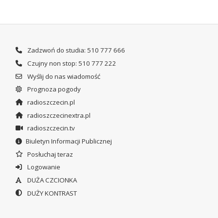
Zadzwoń do studia: 510 777 666
Czujny non stop: 510 777 222
Wyślij do nas wiadomość
Prognoza pogody
radioszczecin.pl
radioszczecinextra.pl
radioszczecin.tv
Biuletyn Informacji Publicznej
Posłuchaj teraz
Logowanie
DUŻA CZCIONKA
DUŻY KONTRAST