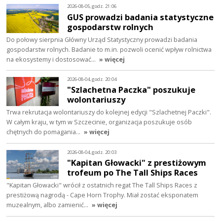
2026-08-05, godz. 21:06
GUS prowadzi badania statystyczne
gospodarstw rolnych
Do połowy sierpnia Główny Urząd Statystyczny prowadzi badania
gospodarstw rolnych. Badanie to m.in. pozwoli ocenić wpływ rolnictwa
na ekosystemy i dostosować…
» więcej
2026-08-04, godz. 20:04
"Szlachetna Paczka" poszukuje
wolontariuszy
Trwa rekrutacja wolontariuszy do kolejnej edycji "Szlachetnej Paczki".
W całym kraju, w tym w Szczecinie, organizacja poszukuje osób
chętnych do pomagania…
» więcej
2026-08-04, godz. 20:03
"Kapitan Głowacki" z prestiżowym
trofeum po The Tall Ships Races
"Kapitan Głowacki" wrócił z ostatnich regat The Tall Ships Races z
prestiżową nagrodą - Cape Horn Trophy. Miał zostać eksponatem
muzealnym, albo zamienić…
» więcej