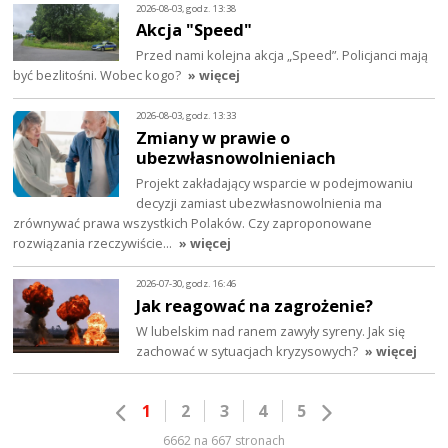
2026-08-03, godz. 13:38
Akcja "Speed"
Przed nami kolejna akcja „Speed”. Policjanci mają
być bezlitośni. Wobec kogo?
» więcej
2026-08-03, godz. 13:33
Zmiany w prawie o
ubezwłasnowolnieniach
Projekt zakładający wsparcie w podejmowaniu
decyzji zamiast ubezwłasnowolnienia ma
zrównywać prawa wszystkich Polaków. Czy zaproponowane
rozwiązania rzeczywiście…
» więcej
2026-07-30, godz. 16:46
Jak reagować na zagrożenie?
W lubelskim nad ranem zawyły syreny. Jak się
zachować w sytuacjach kryzysowych?
» więcej
1
2
3
4
5
6662 na 667 stronach