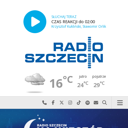
SŁUCHAJ TERAZ
CZAS REAKCJI do 02:00
Krzysztof Kukliński, Sławomir Orlik
°C
jutro
pojutrze
16
°C
°C
24
29
Najlepiej po prostu do nas zadzwoń
Odwiedź nas na Facebook-u
Odwiedź nas na X
Odwiedź nas na Instagram-ie
Odwiedź nas na TikTok-u
Szukaj nas na Spotify
Wyślij do nas w
Szukaj