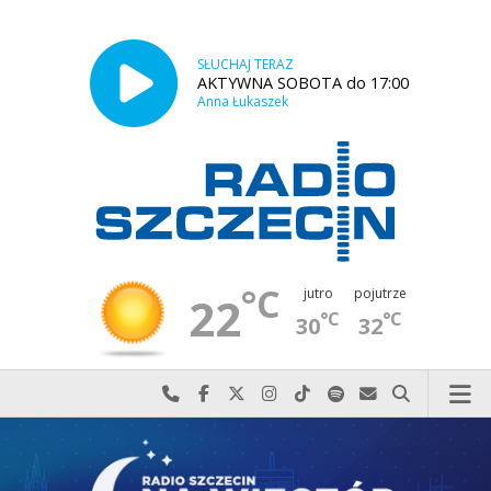
SŁUCHAJ TERAZ
AKTYWNA SOBOTA do 17:00
Anna Łukaszek
°C
jutro
pojutrze
22
°C
°C
30
32
Najlepiej po prostu do nas zadzwoń
Odwiedź nas na Facebook-u
Odwiedź nas na X
Odwiedź nas na Instagram-ie
Odwiedź nas na TikTok-u
Szukaj nas na Spotify
Wyślij do nas w
Szukaj