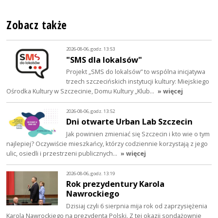
Zobacz także
2026-08-06, godz. 13:53
"SMS dla lokalsów"
Projekt „SMS do lokalsów” to wspólna inicjatywa
trzech szczecińskich instytucji kultury: Miejskiego
Ośrodka Kultury w Szczecinie, Domu Kultury „Klub…
» więcej
2026-08-06, godz. 13:52
Dni otwarte Urban Lab Szczecin
Jak powinien zmieniać się Szczecin i kto wie o tym
najlepiej? Oczywiście mieszkańcy, którzy codziennie korzystają z jego
ulic, osiedli i przestrzeni publicznych…
» więcej
2026-08-06, godz. 13:19
Rok prezydentury Karola
Nawrockiego
Dzisiaj czyli 6 sierpnia mija rok od zaprzysiężenia
Karola Nawrockiego na prezydenta Polski. Z tej okazji sondażownie