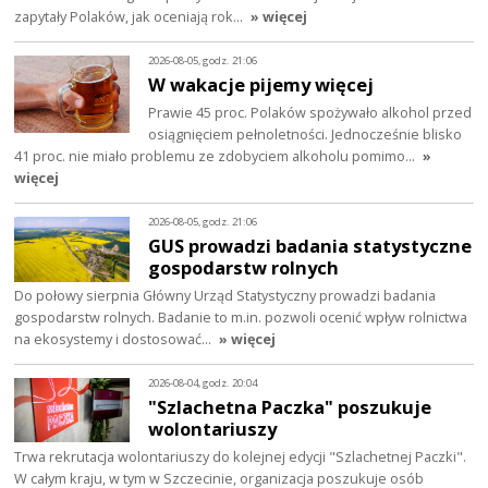
zapytały Polaków, jak oceniają rok…
» więcej
2026-08-05, godz. 21:06
W wakacje pijemy więcej
Prawie 45 proc. Polaków spożywało alkohol przed
osiągnięciem pełnoletności. Jednocześnie blisko
41 proc. nie miało problemu ze zdobyciem alkoholu pomimo…
»
więcej
2026-08-05, godz. 21:06
GUS prowadzi badania statystyczne
gospodarstw rolnych
Do połowy sierpnia Główny Urząd Statystyczny prowadzi badania
gospodarstw rolnych. Badanie to m.in. pozwoli ocenić wpływ rolnictwa
na ekosystemy i dostosować…
» więcej
2026-08-04, godz. 20:04
"Szlachetna Paczka" poszukuje
wolontariuszy
Trwa rekrutacja wolontariuszy do kolejnej edycji "Szlachetnej Paczki".
W całym kraju, w tym w Szczecinie, organizacja poszukuje osób