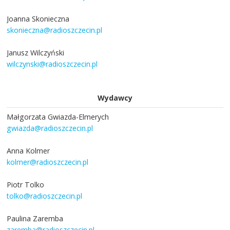
Joanna Skonieczna
skonieczna@radioszczecin.pl
Janusz Wilczyński
wilczynski@radioszczecin.pl
Wydawcy
Małgorzata Gwiazda-Elmerych
gwiazda@radioszczecin.pl
Anna Kolmer
kolmer@radioszczecin.pl
Piotr Tolko
tolko@radioszczecin.pl
Paulina Zaremba
zaremba@radioszczecin.pl