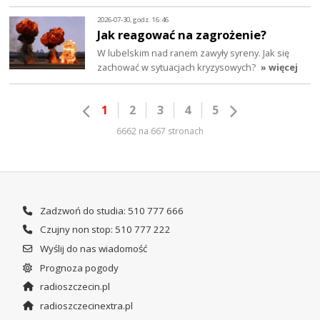
2026-07-30, godz. 16:46
Jak reagować na zagrożenie?
W lubelskim nad ranem zawyły syreny. Jak się
zachować w sytuacjach kryzysowych?
» więcej
1
2
3
4
5
6662 na 667 stronach
Zadzwoń do studia: 510 777 666
Czujny non stop: 510 777 222
Wyślij do nas wiadomość
Prognoza pogody
radioszczecin.pl
radioszczecinextra.pl