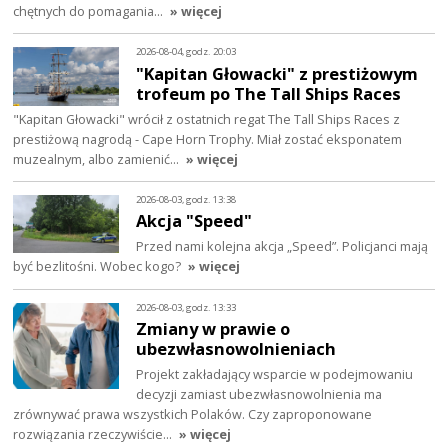
chętnych do pomagania…
» więcej
2026-08-04, godz. 20:03
"Kapitan Głowacki" z prestiżowym
trofeum po The Tall Ships Races
"Kapitan Głowacki" wrócił z ostatnich regat The Tall Ships Races z
prestiżową nagrodą - Cape Horn Trophy. Miał zostać eksponatem
muzealnym, albo zamienić…
» więcej
2026-08-03, godz. 13:38
Akcja "Speed"
Przed nami kolejna akcja „Speed”. Policjanci mają
być bezlitośni. Wobec kogo?
» więcej
2026-08-03, godz. 13:33
Zmiany w prawie o
ubezwłasnowolnieniach
Projekt zakładający wsparcie w podejmowaniu
decyzji zamiast ubezwłasnowolnienia ma
zrównywać prawa wszystkich Polaków. Czy zaproponowane
rozwiązania rzeczywiście…
» więcej