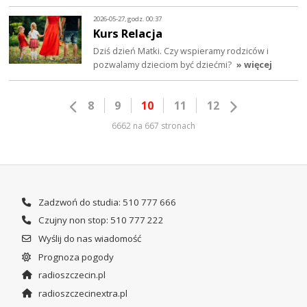
2026-05-27, godz. 00:37
Kurs Relacja
Dziś dzień Matki. Czy wspieramy rodziców i
pozwalamy dzieciom być dziećmi?
» więcej
8
9
10
11
12
6662 na 667 stronach
Zadzwoń do studia: 510 777 666
Czujny non stop: 510 777 222
Wyślij do nas wiadomość
Prognoza pogody
radioszczecin.pl
radioszczecinextra.pl