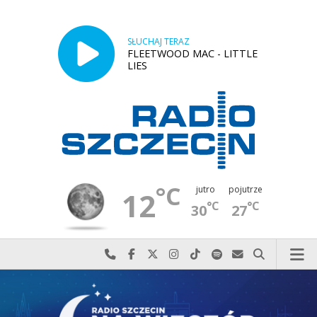
SŁUCHAJ TERAZ
FLEETWOOD MAC - LITTLE
LIES
°C
jutro
pojutrze
12
°C
°C
30
27
Najlepiej po prostu do nas zadzwoń
Odwiedź nas na Facebook-u
Odwiedź nas na X
Odwiedź nas na Instagram-ie
Odwiedź nas na TikTok-u
Szukaj nas na Spotify
Wyślij do nas w
Szukaj