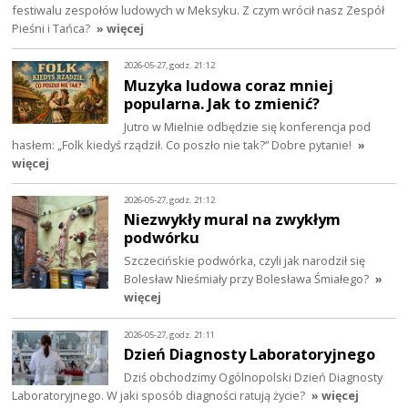
festiwalu zespołów ludowych w Meksyku. Z czym wrócił nasz Zespół
Pieśni i Tańca?
» więcej
2026-05-27, godz. 21:12
Muzyka ludowa coraz mniej
popularna. Jak to zmienić?
Jutro w Mielnie odbędzie się konferencja pod
hasłem: „Folk kiedyś rządził. Co poszło nie tak?” Dobre pytanie!
»
więcej
2026-05-27, godz. 21:12
Niezwykły mural na zwykłym
podwórku
Szczecińskie podwórka, czyli jak narodził się
Bolesław Nieśmiały przy Bolesława Śmiałego?
»
więcej
2026-05-27, godz. 21:11
Dzień Diagnosty Laboratoryjnego
Dziś obchodzimy Ogólnopolski Dzień Diagnosty
Laboratoryjnego. W jaki sposób diagności ratują życie?
» więcej