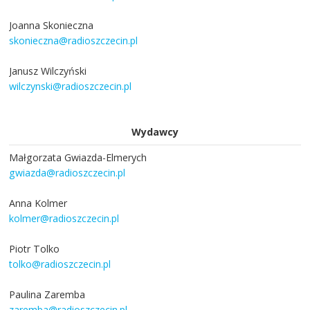
Joanna Skonieczna
skonieczna@radioszczecin.pl
Janusz Wilczyński
wilczynski@radioszczecin.pl
Wydawcy
Małgorzata Gwiazda-Elmerych
gwiazda@radioszczecin.pl
Anna Kolmer
kolmer@radioszczecin.pl
Piotr Tolko
tolko@radioszczecin.pl
Paulina Zaremba
zaremba@radioszczecin.pl