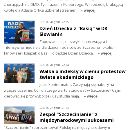
chorujących na DMD. Tym razem z Kołobrzegu. W niedzielę brakującą
kwotę dla Adasia Orlika uzbierał streamer…
» więcej
2026-05-28, godz. 22:15
Dzień Dziecka z "Basią" w DK
Słowianin
Zapowiada się niezwykle interesująca i
intensywna niedziela dla dzieci i rodziców ze Szczecina i okolic -
fanów serii książek o Basi. To będzie Dzień Dziecka…
» więcej
2026-05-28, godz. 22:14
Walka o indeksy w cieniu protestów
świata akademickiego
Jutro koniec matur. Zaczynają się nabory na
wyższe uczelnie. Co i dlaczego warto studiować w Szczecinie? Czym
kierować się przy wyborze? Czy studia mają…
» więcej
2026-05-27, godz. 21:13
Zespół "Szczecinianie" z
międzynarodowymi sukcesami
"Szczecinianie" reprezentowali Polskę na międzynarodowym