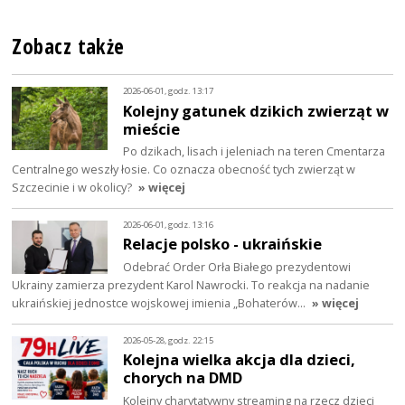
Zobacz także
2026-06-01, godz. 13:17
Kolejny gatunek dzikich zwierząt w
mieście
Po dzikach, lisach i jeleniach na teren Cmentarza
Centralnego weszły łosie. Co oznacza obecność tych zwierząt w
Szczecinie i w okolicy?
» więcej
2026-06-01, godz. 13:16
Relacje polsko - ukraińskie
Odebrać Order Orła Białego prezydentowi
Ukrainy zamierza prezydent Karol Nawrocki. To reakcja na nadanie
ukraińskiej jednostce wojskowej imienia „Bohaterów…
» więcej
2026-05-28, godz. 22:15
Kolejna wielka akcja dla dzieci,
chorych na DMD
Kolejny charytatywny streaming na rzecz dzieci