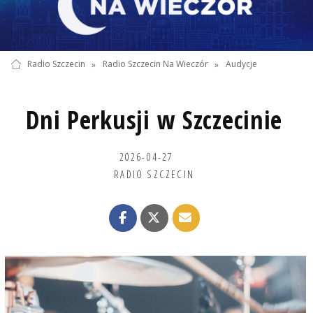
Radio Szczecin
»
Radio Szczecin Na Wieczór
»
Audycje
Dni Perkusji w Szczecinie
2026-04-27
RADIO SZCZECIN