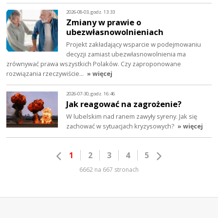
2026-08-03, godz. 13:33
Zmiany w prawie o
ubezwłasnowolnieniach
Projekt zakładający wsparcie w podejmowaniu
decyzji zamiast ubezwłasnowolnienia ma
zrównywać prawa wszystkich Polaków. Czy zaproponowane
rozwiązania rzeczywiście…
» więcej
2026-07-30, godz. 16:46
Jak reagować na zagrożenie?
W lubelskim nad ranem zawyły syreny. Jak się
zachować w sytuacjach kryzysowych?
» więcej
1
2
3
4
5
6662 na 667 stronach