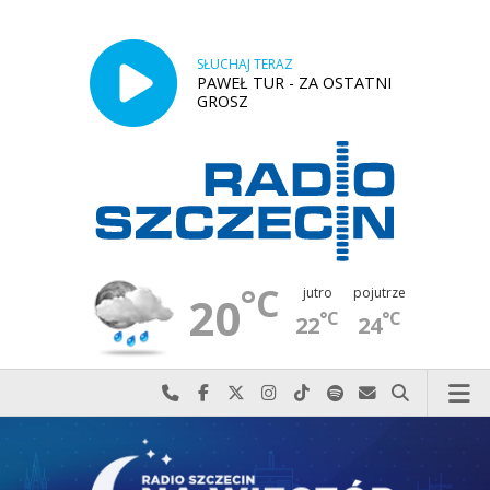
SŁUCHAJ TERAZ
PAWEŁ TUR - ZA OSTATNI
GROSZ
°C
jutro
pojutrze
20
°C
°C
22
24
Najlepiej po prostu do nas zadzwoń
Odwiedź nas na Facebook-u
Odwiedź nas na X
Odwiedź nas na Instagram-ie
Odwiedź nas na TikTok-u
Szukaj nas na Spotify
Wyślij do nas w
Szukaj