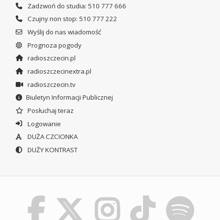
Zadzwoń do studia: 510 777 666
Czujny non stop: 510 777 222
Wyślij do nas wiadomość
Prognoza pogody
radioszczecin.pl
radioszczecinextra.pl
radioszczecin.tv
Biuletyn Informacji Publicznej
Posłuchaj teraz
Logowanie
DUŻA CZCIONKA
DUŻY KONTRAST