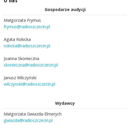
O nas
Gospodarze audycji
Małgorzata Frymus
frymus@radioszczecin.pl
Agata Rokicka
rokicka@radioszczecin.pl
Joanna Skonieczna
skonieczna@radioszczecin.pl
Janusz Wilczyński
wilczynski@radioszczecin.pl
Wydawcy
Małgorzata Gwiazda-Elmerych
gwiazda@radioszczecin.pl