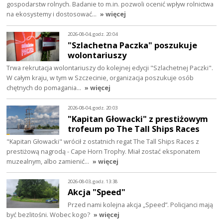
gospodarstw rolnych. Badanie to m.in. pozwoli ocenić wpływ rolnictwa
na ekosystemy i dostosować…
» więcej
2026-08-04, godz. 20:04
"Szlachetna Paczka" poszukuje
wolontariuszy
Trwa rekrutacja wolontariuszy do kolejnej edycji "Szlachetnej Paczki".
W całym kraju, w tym w Szczecinie, organizacja poszukuje osób
chętnych do pomagania…
» więcej
2026-08-04, godz. 20:03
"Kapitan Głowacki" z prestiżowym
trofeum po The Tall Ships Races
"Kapitan Głowacki" wrócił z ostatnich regat The Tall Ships Races z
prestiżową nagrodą - Cape Horn Trophy. Miał zostać eksponatem
muzealnym, albo zamienić…
» więcej
2026-08-03, godz. 13:38
Akcja "Speed"
Przed nami kolejna akcja „Speed”. Policjanci mają
być bezlitośni. Wobec kogo?
» więcej