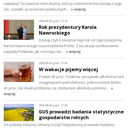
najlepiej? Oczywiście mieszkańcy, którzy codziennie korzystają z jego
ulic, osiedli i przestrzeni publicznych…
» więcej
2026-08-06, godz. 13:19
Rok prezydentury Karola
Nawrockiego
Dzisiaj czyli 6 sierpnia mija rok od zaprzysiężenia
Karola Nawrockiego na prezydenta Polski. Z tej okazji sondażownie
zapytały Polaków, jak oceniają rok…
» więcej
2026-08-05, godz. 21:06
W wakacje pijemy więcej
Prawie 45 proc. Polaków spożywało alkohol przed
osiągnięciem pełnoletności. Jednocześnie blisko
41 proc. nie miało problemu ze zdobyciem alkoholu pomimo…
»
więcej
2026-08-05, godz. 21:06
GUS prowadzi badania statystyczne
gospodarstw rolnych
Do połowy sierpnia Główny Urząd Statystyczny prowadzi badania