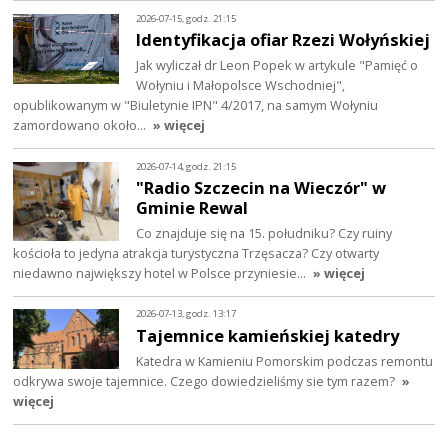
2026-07-15, godz. 21:15
Identyfikacja ofiar Rzezi Wołyńskiej
Jak wyliczał dr Leon Popek w artykule "Pamięć o
Wołyniu i Małopolsce Wschodniej",
opublikowanym w "Biuletynie IPN" 4/2017, na samym Wołyniu
zamordowano około…
» więcej
2026-07-14, godz. 21:15
"Radio Szczecin na Wieczór" w
Gminie Rewal
Co znajduje się na 15. południku? Czy ruiny
kościoła to jedyna atrakcja turystyczna Trzęsacza? Czy otwarty
niedawno największy hotel w Polsce przyniesie…
» więcej
2026-07-13, godz. 13:17
Tajemnice kamieńskiej katedry
Katedra w Kamieniu Pomorskim podczas remontu
odkrywa swoje tajemnice. Czego dowiedzieliśmy sie tym razem?
»
więcej