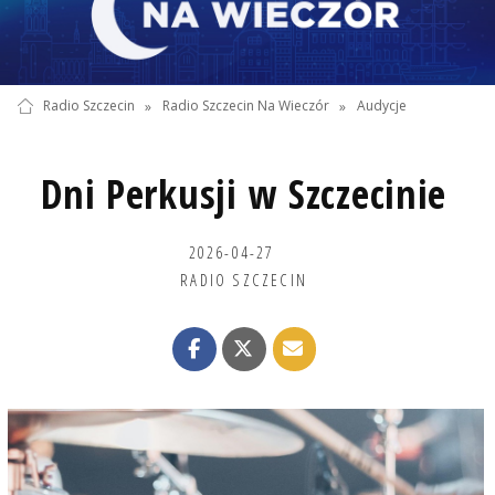
Radio Szczecin
»
Radio Szczecin Na Wieczór
»
Audycje
Dni Perkusji w Szczecinie
2026-04-27
RADIO SZCZECIN