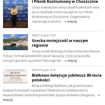
I Piknik Kostiumowy w Choszcznie
Coraz chętniej bierzemy udział w piknikach retro.
Już w niedzielę można się wybrać na I Piknik
Kostiumowy w Choszcznie. Organizatorzy
zapraszają w okolice…
» więcej
2026-07-16, godz. 12:00
Grecka mniejszość w naszym
regionie
Grecy zostali dziesiątą mniejszością narodową w
Polsce. To finał wieloletnich starań diaspory. Co to oznacza dla
naszych greckich sąsiadów? Dlaczego tak…
» więcej
2026-07-15, godz. 21:19
Bielkowo świętuje jubileusz 80-lecia
polskości
80 lat polskiego Bielkowa. Jak przechowano
tradycje kresowych Sąsiadowic? Bielkowo to urokliwa wieś w
województwie zachodniopomorskim, leżąca niedaleko Stargardu…
»
więcej