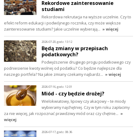
Rekordowe zainteresowanie
studiami
Rekordowa rekrutacja na wyższe uczelnie. Czy to
efekt reform edukacji i podwójnego rocznika, czy może większe
zainteresowanie studiami? Jakie uczelnie wybierają…
» więcej
2026-07-20, godz. 13:12
Będą zmiany w przepisach
podatkowych?
Podwyższenie drugiego progu podatkowego czy
podniesienie kwoty wolnej od podatku? Co będzie najlepsze dla
naszego portfela? Na jakie zmiany czekamy najbardz…
» więcej
2026-07-16, godz. 12:01
Miód - czy będzie drożej?
Wielokwiatowy, lipowy czy akacjowy – te miody
wybieramy najchętniej. Czy w tym roku zapłacimy
za nie więcej, jak rozpoznać prawdziwy miód oraz czy chętnie…
»
więcej
2026-07-17, godz. 08:36