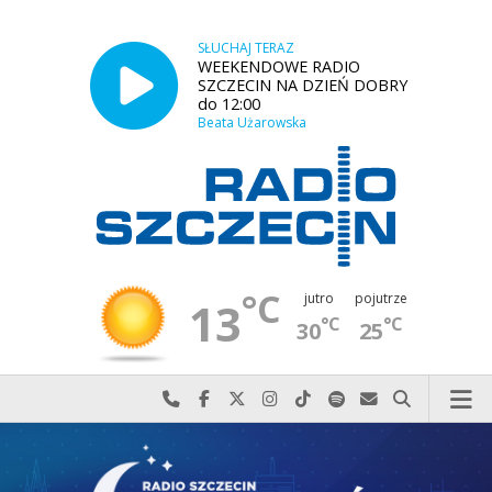
SŁUCHAJ TERAZ
WEEKENDOWE RADIO
SZCZECIN NA DZIEŃ DOBRY
do 12:00
Beata Użarowska
°C
jutro
pojutrze
13
°C
°C
30
25
Najlepiej po prostu do nas zadzwoń
Odwiedź nas na Facebook-u
Odwiedź nas na X
Odwiedź nas na Instagram-ie
Odwiedź nas na TikTok-u
Szukaj nas na Spotify
Wyślij do nas w
Szukaj