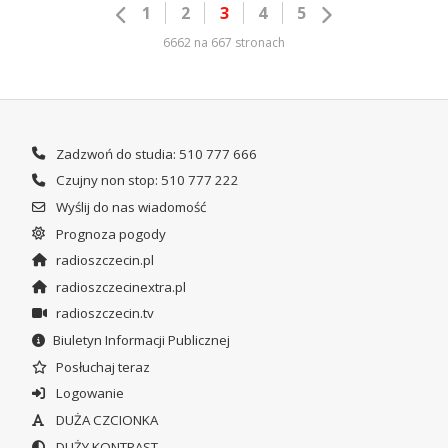
1
2
3
4
5
6662 na 667 stronach
Zadzwoń do studia: 510 777 666
Czujny non stop: 510 777 222
Wyślij do nas wiadomość
Prognoza pogody
radioszczecin.pl
radioszczecinextra.pl
radioszczecin.tv
Biuletyn Informacji Publicznej
Posłuchaj teraz
Logowanie
DUŻA CZCIONKA
DUŻY KONTRAST