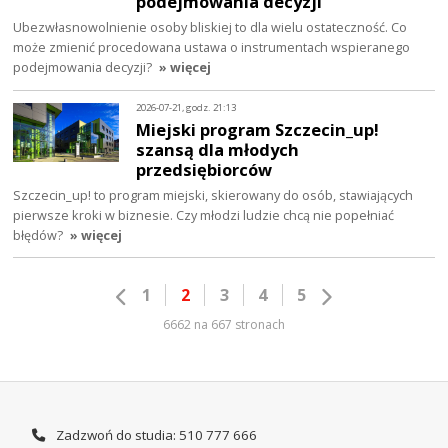
podejmowania decyzji
Ubezwłasnowolnienie osoby bliskiej to dla wielu ostateczność. Co
może zmienić procedowana ustawa o instrumentach wspieranego
podejmowania decyzji?
» więcej
2026-07-21, godz. 21:13
Miejski program Szczecin_up!
szansą dla młodych
przedsiębiorców
Szczecin_up! to program miejski, skierowany do osób, stawiających
pierwsze kroki w biznesie. Czy młodzi ludzie chcą nie popełniać
błędów?
» więcej
1
2
3
4
5
6662 na 667 stronach
Zadzwoń do studia: 510 777 666