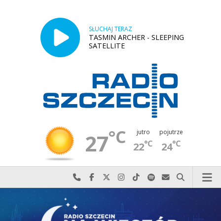
SŁUCHAJ TERAZ
TASMIN ARCHER - SLEEPING
SATELLITE
°C
jutro
pojutrze
27
°C
°C
22
24
Najlepiej po prostu do nas zadzwoń
Odwiedź nas na Facebook-u
Odwiedź nas na X
Odwiedź nas na Instagram-ie
Odwiedź nas na TikTok-u
Szukaj nas na Spotify
Wyślij do nas w
Szukaj