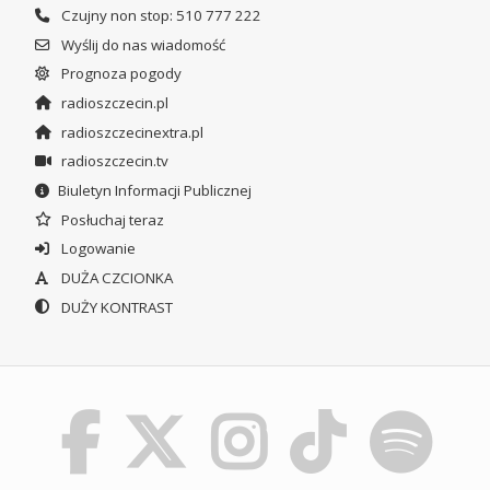
Czujny non stop: 510 777 222
Wyślij do nas wiadomość
Prognoza pogody
radioszczecin.pl
radioszczecinextra.pl
radioszczecin.tv
Biuletyn Informacji Publicznej
Posłuchaj teraz
Logowanie
DUŻA CZCIONKA
DUŻY KONTRAST