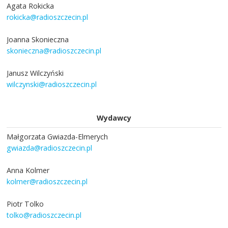
Agata Rokicka
rokicka@radioszczecin.pl
Joanna Skonieczna
skonieczna@radioszczecin.pl
Janusz Wilczyński
wilczynski@radioszczecin.pl
Wydawcy
Małgorzata Gwiazda-Elmerych
gwiazda@radioszczecin.pl
Anna Kolmer
kolmer@radioszczecin.pl
Piotr Tolko
tolko@radioszczecin.pl