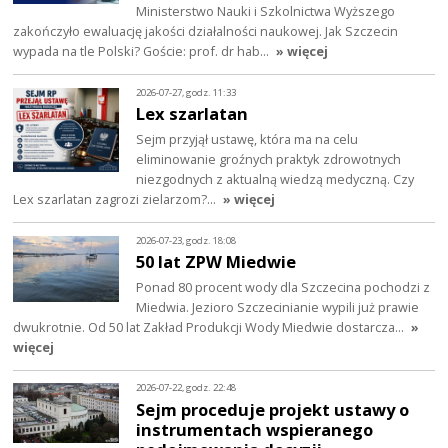
Ministerstwo Nauki i Szkolnictwa Wyższego
zakończyło ewaluację jakości działalności naukowej. Jak Szczecin
wypada na tle Polski? Goście: prof. dr hab…
» więcej
2026-07-27, godz. 11:33
Lex szarlatan
Sejm przyjął ustawę, która ma na celu
eliminowanie groźnych praktyk zdrowotnych
niezgodnych z aktualną wiedzą medyczną. Czy
Lex szarlatan zagrozi zielarzom?…
» więcej
2026-07-23, godz. 18:08
50 lat ZPW Miedwie
Ponad 80 procent wody dla Szczecina pochodzi z
Miedwia. Jezioro Szczecinianie wypili już prawie
dwukrotnie. Od 50 lat Zakład Produkcji Wody Miedwie dostarcza…
»
więcej
2026-07-22, godz. 22:48
Sejm proceduje projekt ustawy o
instrumentach wspieranego