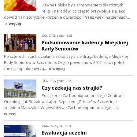
Dawna Polska była schronieniem dla różnych
religii i narodów, co często przywołuje się jako
dowód na historyczne korzenie otwartości. Przez wieki na ziemiach…
» więcej
2026-07-28, godz. 13:26
Podsumowanie kadencji Miejskiej
Rady Seniorów
Po czterech latach działania zakończyła się druga kadencja Miejskiej
Rady Seniorów w Szczecinie. Organ powołano w 2022 roku i pełnił
funkcje opiniodawczą…
» więcej
2026-07-28, godz. 13:20
Czy czekają nas strajki?
Połączenie Zachodniopomorskiego Centrum
Onkologii (ul. Strzałowska) ze Szpitalem „Zdroje” w Szczecinie -
zdaniem Marszałek Województwa Zachodniopomorskiego…
»
więcej
2026-07-27, godz. 18:00
Ewaluacja uczelni