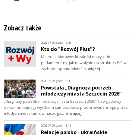
Zobacz także
2026-07-30, godz. 16:45
Kto do "Rozwój Plus"?
Mateusz Morawiecki założył nowy klub
parlamentarny. Jak to wpłynie na struktury PiS w
zachodniopomorskim?
» więcej
2026-07-29, godz. 13:36
Powstała „Diagnoza potrzeb
młodzieży miasta Szczecin 2026”
„Diagnozy potrzeb młodzieży miasta Szczecin 2026”, to wyjątkowy
dokument będący wynikiem samobadania przeprowadzonego przez
młodych mieszkańców naszego…
» więcej
2026-07-29, godz. 13:18
Relacje polsko - ukraińskie