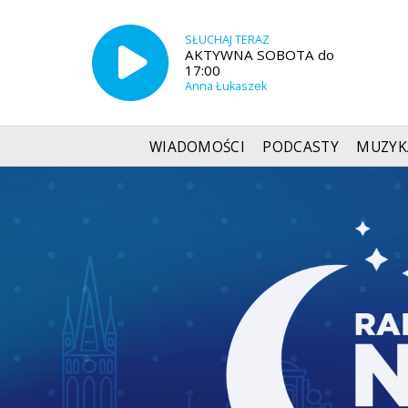
SŁUCHAJ TERAZ
AKTYWNA SOBOTA do
17:00
Anna Łukaszek
WIADOMOŚCI
PODCASTY
MUZYK