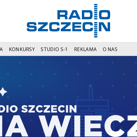
A
KONKURSY
STUDIO S-1
REKLAMA
O NAS