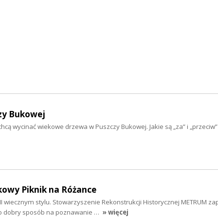
czy Bukowej
ą wycinać wiekowe drzewa w Puszczy Bukowej. Jakie są „za” i „przeciw” t
owy Piknik na Różance
III wiecznym stylu. Stowarzyszenie Rekonstrukcji Historycznej METRUM za
to dobry sposób na poznawanie …
» więcej