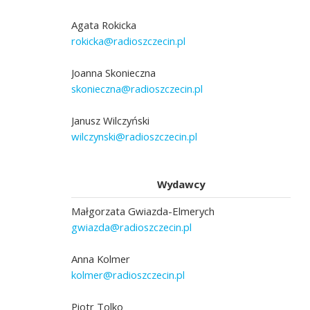
Agata Rokicka
rokicka@radioszczecin.pl
Joanna Skonieczna
skonieczna@radioszczecin.pl
Janusz Wilczyński
wilczynski@radioszczecin.pl
Wydawcy
Małgorzata Gwiazda-Elmerych
gwiazda@radioszczecin.pl
Anna Kolmer
kolmer@radioszczecin.pl
Piotr Tolko