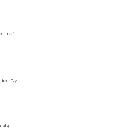
enesans?
cinie. Czy
 jaką