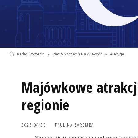
Radio Szczecin
»
Radio Szczecin Na Wieczór
»
Audycje
Majówkowe atrakcj
regionie
2026-04-30
PAULINA ZAREMBA
Nie ma nic ważniejszego od rozpoczynają