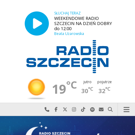
SŁUCHAJ TERAZ
WEEKENDOWE RADIO
SZCZECIN NA DZIEŃ DOBRY
do 12:00
Beata Użarowska
°C
jutro
pojutrze
19
°C
°C
30
32
Najlepiej po prostu do nas zadzwoń
Odwiedź nas na Facebook-u
Odwiedź nas na X
Odwiedź nas na Instagram-ie
Odwiedź nas na TikTok-u
Szukaj nas na Spotify
Wyślij do nas w
Szukaj