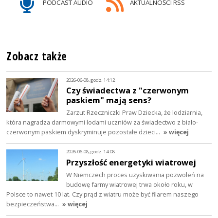
PODCAST AUDIO
AKTUALNOŚCI RSS
Zobacz także
2026-06-08, godz. 14:12
Czy świadectwa z "czerwonym
paskiem" mają sens?
Zarzut Rzeczniczki Praw Dziecka, że lodziarnia,
która nagradza darmowymi lodami uczniów za świadectwo z biało-
czerwonym paskiem dyskryminuje pozostałe dzieci…
» więcej
2026-06-08, godz. 14:08
Przyszłość energetyki wiatrowej
W Niemczech proces uzyskiwania pozwoleń na
budowę farmy wiatrowej trwa około roku, w
Polsce to nawet 10 lat. Czy prąd z wiatru może być filarem naszego
bezpieczeństwa…
» więcej