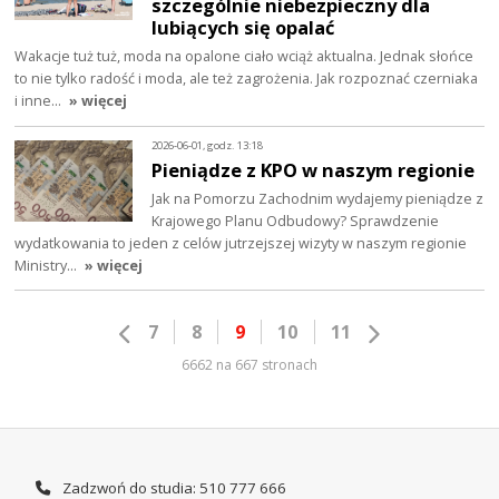
szczególnie niebezpieczny dla
lubiących się opalać
Wakacje tuż tuż, moda na opalone ciało wciąż aktualna. Jednak słońce
to nie tylko radość i moda, ale też zagrożenia. Jak rozpoznać czerniaka
i inne…
» więcej
2026-06-01, godz. 13:18
Pieniądze z KPO w naszym regionie
Jak na Pomorzu Zachodnim wydajemy pieniądze z
Krajowego Planu Odbudowy? Sprawdzenie
wydatkowania to jeden z celów jutrzejszej wizyty w naszym regionie
Ministry…
» więcej
7
8
9
10
11
6662 na 667 stronach
Zadzwoń do studia: 510 777 666