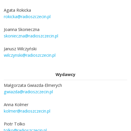
Agata Rokicka
rokicka@radioszczecin.pl
Joanna Skonieczna
skonieczna@radioszczecin.pl
Janusz Wilczyński
wilczynski@radioszczecin.pl
Wydawcy
Małgorzata Gwiazda-Elmerych
gwiazda@radioszczecin.pl
Anna Kolmer
kolmer@radioszczecin.pl
Piotr Tolko
tolko@radioszczecin.pl