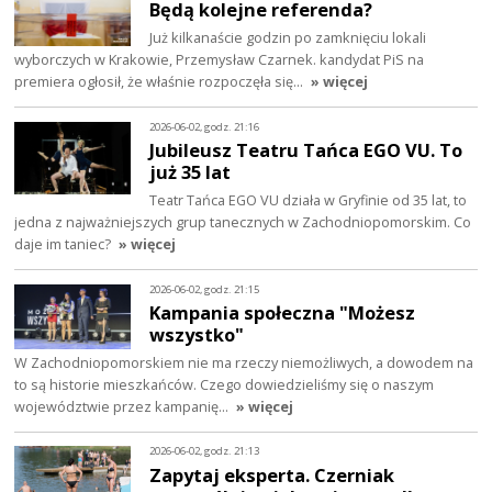
Będą kolejne referenda?
Już kilkanaście godzin po zamknięciu lokali
wyborczych w Krakowie, Przemysław Czarnek. kandydat PiS na
premiera ogłosił, że właśnie rozpoczęła się…
» więcej
2026-06-02, godz. 21:16
Jubileusz Teatru Tańca EGO VU. To
już 35 lat
Teatr Tańca EGO VU działa w Gryfinie od 35 lat, to
jedna z najważniejszych grup tanecznych w Zachodniopomorskim. Co
daje im taniec?
» więcej
2026-06-02, godz. 21:15
Kampania społeczna "Możesz
wszystko"
W Zachodniopomorskiem nie ma rzeczy niemożliwych, a dowodem na
to są historie mieszkańców. Czego dowiedzieliśmy się o naszym
województwie przez kampanię…
» więcej
2026-06-02, godz. 21:13
Zapytaj eksperta. Czerniak