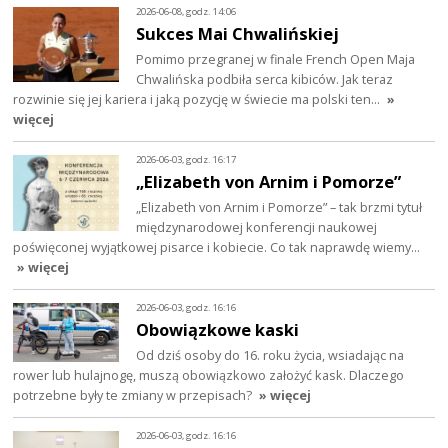
2026-06-08, godz. 14:06
Sukces Mai Chwalińskiej
Pomimo przegranej w finale French Open Maja
Chwalińska podbiła serca kibiców. Jak teraz
rozwinie się jej kariera i jaką pozycję w świecie ma polski ten…
»
więcej
2026-06-03, godz. 16:17
„Elizabeth von Arnim i Pomorze”
„Elizabeth von Arnim i Pomorze” – tak brzmi tytuł
międzynarodowej konferencji naukowej
poświęconej wyjątkowej pisarce i kobiecie. Co tak naprawdę wiemy…
» więcej
2026-06-03, godz. 16:16
Obowiązkowe kaski
Od dziś osoby do 16. roku życia, wsiadając na
rower lub hulajnogę, muszą obowiązkowo założyć kask. Dlaczego
potrzebne były te zmiany w przepisach?
» więcej
2026-06-03, godz. 16:16