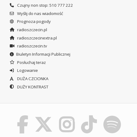
Czujny non stop: 510 777 222
Wyślij do nas wiadomość
Prognoza pogody
radioszczecin.pl
radioszczecinextra.pl
radioszczecin.tv
Biuletyn Informacji Publicznej
Posłuchaj teraz
Logowanie
DUŻA CZCIONKA
DUŻY KONTRAST